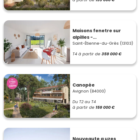
Maisons fenetre sur
alpilles -...
Saint-Étienne-du-Grès (13103)
T4
à partir de
359 000 €
Canopée
Avignon (84000)
Du T2 au T4
à partir de
159 000 €
Nouveaute a uzes