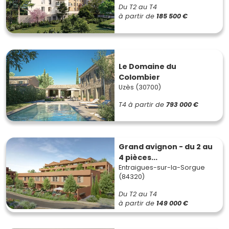
Du T2 au T4
à partir de
185 500 €
Le Domaine du
Colombier
Uzès (30700)
T4
à partir de
793 000 €
Grand avignon - du 2 au
4 pièces...
Entraigues-sur-la-Sorgue
(84320)
Du T2 au T4
à partir de
149 000 €