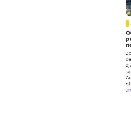
es
, la dynamique francilienne et le développement du
 le plus souvent une hausse modérée, de l'ordre de
+12
ent, avec un intérêt renforcé pour les logements
Q
p
n
s des arrêts de bus vers le
RER D
offrent une demande
u prix d'achat, un
rendement locatif brut
compris
Da
elon charges et fiscalité. À vérifier au cas par cas si le
de
e) et si tu peux profiter du
PTZ
pour un premier achat.
0,
ju
obilier neuf
Ce
of
de la part des acquéreurs :
Lir
 terrasses et jardins privatifs sont très recherchés.
nces aux normes
RE 2020
séduisent pour leurs
ver comme d'été.
 plans intelligents (coin bureau, fibre, pièces
if.
s, santé et bus renforcent l'attractivité des secteurs