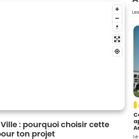
Les
C
a
ille : pourquoi choisir cette
A
ur ton projet
Le