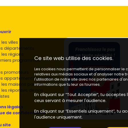
mmobilier neuf à Marly-la-Ville
rviennent régulièrement dans le
Val-d'Oise
et sur le
uvrir
s à Marly-la-Ville et dans les communes voisines. Tu
les villes
es départements
ant au standing, souvent bien placées pour les
 les régions
Ce site web utilise des cookies.
rniers programmes
confort et écoresponsabilité.
s soignées, cœurs d'îlots paysagers, typologies
Les cookies nous permettent de personnaliser le co
es promoteurs
relatives aux médias sociaux et d'analyser notre 
es appartements par ville
ier
,
Marignan
,
Pichet
,
Capelli
: offre diversifiée et
l'utilisation de notre site avec nos partenaires d'
 les maisons par ville
informations que tu leur as fournies.
 les réponses de nos
e connaissance du terrain et des attentes spécifiques
En cliquant sur “Tout Accepter”, tu acceptes l'
istes
ceux servant à mesurer l'audience.
ns légales
calendriers de commercialisation. Pour voir ce qui est
En cliquant sur “Essentiels uniquement”, tu ac
que de confidentialité
es annonces vérifiées sur
Vivre dans le neuf
.
l'audience uniquement.
ir ton achat à Marly-la-Ville
u site