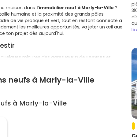
pi
une maison dans
l'immobilier neuf à Marly-la-Ville
?
31
aille humaine et la proximité des grands pôles
d’
cadre de vie pratique et vert, tout en restant connecté à
qu
pidement les meilleures opportunités, va jeter un œil aux
Lir
 ton projet dès aujourd'hui.
estir
 à quelques minutes des gares
RER D
de
Louvres
et
énéficie d'accès rapides aux axes
A1
et
N104
Gaulle
est tout proche, idéal si tu travailles dans
s neufs à Marly-la-Ville
profite de la dynamique du
Grand Roissy
et des parcs
chnologique). Cette proximité alimente une
demande
s et moyennes surfaces.
fs à Marly-la-Ville
équipements sportifs, parcs et chemins verts… Ici, tu
aticité. Les programmes neufs proposent souvent des
ment, espaces extérieurs) conformes à la
RE 2020
,
 d'énergie.
C