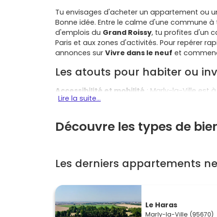
Tu envisages d'acheter un appartement ou 
Bonne idée. Entre le calme d'une commune à t
d'emplois du
Grand Roissy
, tu profites d'un 
Paris et aux zones d'activités. Pour repérer ra
annonces sur
Vivre dans le neuf
et commence
Les atouts pour habiter ou inv
Accessibilité et mobilité
: Marly-la-Ville est
Lire la suite...
Survilliers–Fosses
via les lignes de bus, et b
(Francilienne). L'aéroport
Paris–Charles-de-
l'aérien, la logistique ou les services.
Découvre les types de bien
Emploi et bassin économique
: la commune 
d'activités alentour (logistique, tertiaire, te
locative
régulière, notamment sur les petite
Les derniers appartements neu
Qualité de vie
: ambiance de village, écoles, 
trouves un équilibre entre tranquillité et pr
prestations modernes (ascenseur, stationne
Le Haras
gage de confort et de faibles consommations
Marly-la-Ville (95670)