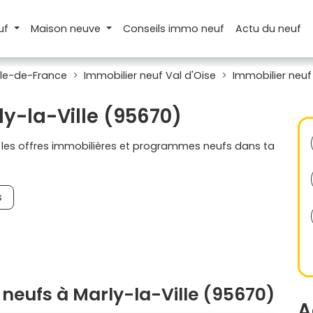
uf
Maison
neuve
Conseils
immo neuf
Actu
du neuf
Île-de-France
Immobilier neuf Val d'Oise
Immobilier neuf 
ly-la-Ville (95670)
s les offres immobilières et programmes neufs dans ta
s
neufs à Marly-la-Ville (95670)
A