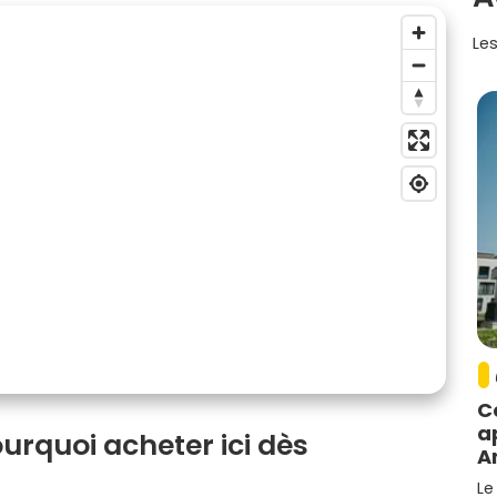
Les
C
a
ourquoi acheter ici dès
A
Le