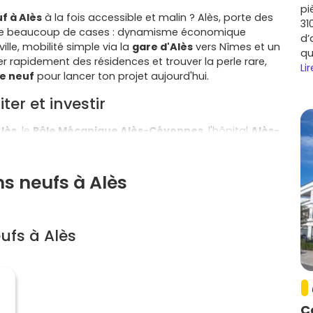
pi
f à Alès
à la fois accessible et malin ? Alès, porte des
31
he beaucoup de cases : dynamisme économique
d’
ille, mobilité simple via la
gare d'Alès
vers Nîmes et un
qu
 rapidement des résidences et trouver la perle rare,
Lir
le neuf
pour lancer ton projet aujourd'hui.
er et investir
Alès
, le
Pôle Mécanique Alès-Cévennes
, l'hôpital
Alès-
ion
, la ville attire étudiants, actifs et entreprises. Cette
e, idéale si tu vises un
rendement
sur un T1/T2.
ns neufs à Alès
 marchés de centre-ville, événements culturels et
me de vie apaisé sans renoncer aux services. Les
x quartiers et aux communes voisines.
ufs à Alès
obilier neuf à Alès
, c'est des
frais de notaire réduits
,
2020
, et des garanties qui sécurisent ton achat (
parfait
aussi une meilleure maîtrise des charges grâce à une
C
communes à cibler