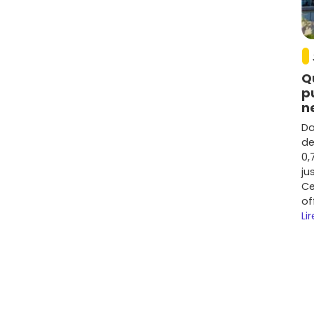
 Alès
reste globalement accessible. Sur la base des
autour de
3 000 à 4 200 €/m²
pour un appartement
nt entre
3 200 et 4 600 €/m²
selon le terrain et les
Q
p
é une hausse modérée mais réelle des valeurs, tirée par
n
gamme des prestations : environ
+12 % à +20 %
selon les
proches du centre et des pôles d'emploi ont le plus
Da
de
0,
 bien placées, un
rendement locatif brut
autour de
ju
 prix et que tu soignes les finitions/location. Comme
Ce
 loyer de marché pour limiter la vacance.
of
Lir
ères recherchés
terrasse
,
jardin
privatif pour les rez-de-chaussée.
ées : isolation,
pompe à chaleur
, ventilation
 vrai plus pour la revente et la location.
eau, pièce flexible) pour séduire actifs et freelances.