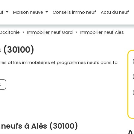
uf
Maison
neuve
Conseils
immo neuf
Actu
du neuf
Occitanie
Immobilier neuf Gard
Immobilier neuf Alès
s (30100)
s les offres immobilières et programmes neufs dans ta
s
neufs à Alès (30100)
A