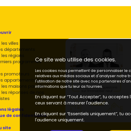
s
, lignes de bus, accès vers
Nîmes
et les bassins
suivre
uvrir
ur Alès et sa couronne. Parmi les incontournables
 :
Nexity
,
Bouygues Immobilier
,
Eiffage Immobilier
,
les villes
re
Urbat
pour des résidences destinées aux primo-
es départements
, des
promoteurs locaux et régionaux
d'
Alès
 les régions
 taille humaine et des lotissements adaptés aux
Ce site web utilise des cookies.
rniers programmes
ollectifs, logements avec extérieurs).
Les cookies nous permettent de personnaliser le co
es promoteurs
lité des matériaux, parkings, espaces verts), le
relatives aux médias sociaux et d'analyser notre 
es appartements par ville
s
quartier par quartier sur
Vivre dans le neuf
pour
l'utilisation de notre site avec nos partenaires d'
 les maisons par ville
c ton budget.
informations que tu leur as fournies.
 les réponses de nos
iser ton achat
En cliquant sur “Tout Accepter”, tu acceptes l'
istes
ceux servant à mesurer l'audience.
n de financement
ns légales
(taux, assurance, apport,
En cliquant sur “Essentiels uniquement”, tu ac
-accédant et éligible.
que de confidentialité
l'audience uniquement.
erces/écoles,
transports
, pôles d'emploi (IMT, hôpital,
u site