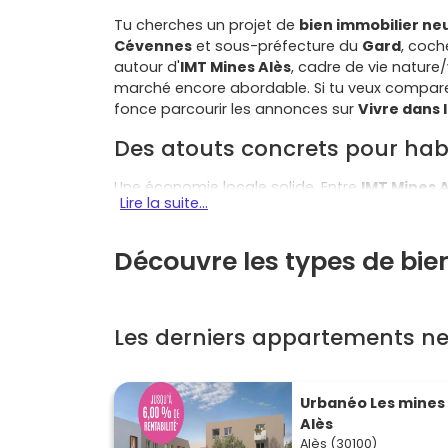
Tu cherches un projet de
bien immobilier neu
Cévennes
et sous-préfecture du
Gard
, coc
autour d'
IMT Mines Alès
, cadre de vie nature/v
marché encore abordable. Si tu veux comparer
fonce parcourir les annonces sur
Vivre dans 
Des atouts concrets pour habit
Une économie locale solide. Entre
IMT Mines 
Lire la suite...
Cévennes
et les acteurs d'
Alès Agglomérat
vitalité nourrit une
demande locative
régulièr
Découvre les types de bie
Un cadre de vie agréable. Randos à deux pas,
berges du
Gardon
… Ici, tu profites d'un ryth
transports du réseau urbain te connectent au
Les derniers appartements ne
Les avantages du neuf. Un achat de
bien imm
des logements performants aux normes
RE 
achèvement
,
biennale
,
décennale
). C'est 
Urbanéo Les mines
isolation
et des
équipements
récents.
Alès
Où acheter, les quartiers et 
Alès (30100)