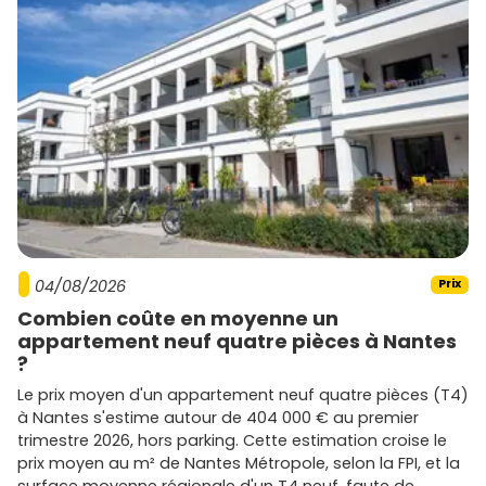
autorisations) si tu vises la location courte durée.
Promoteurs présents à Deauville et sur
la Côte Fleurie
Sur Deauville et ses environs, tu retrouves des acteurs
nationaux et régionaux proposant des résidences de
standing, souvent avec extérieurs et stationnement :
Bouygues Immobilier
: programmes contemporains,
orientations soignées et espaces extérieurs, souvent
proches des commodités.
Nexity
: large éventail de typologies, du primo-
04/08/2026
Prix
accédant au haut de gamme, avec une attention à
Combien coûte en moyenne un
la performance énergétique
RE 2020
.
appartement neuf quatre pièces à Nantes
Cogedim
: résidences de standing avec finitions
?
travaillées, idéal pour viser une clientèle premium.
Eiffage Immobilier
: opérations qualitatives,
Le prix moyen d'un appartement neuf quatre pièces (T4)
emplacements stratégiques et démarche durable.
à Nantes s'estime autour de 404 000 € au premier
Kaufman & Broad
: architecture soignée et
trimestre 2026, hors parking. Cette estimation croise le
prestations complètes (parking, extérieurs, sécurité).
prix moyen au m² de Nantes Métropole, selon la FPI, et la
Groupe Edouard Denis
: présent en Normandie,
surface moyenne régionale d'un T4 neuf, faute de