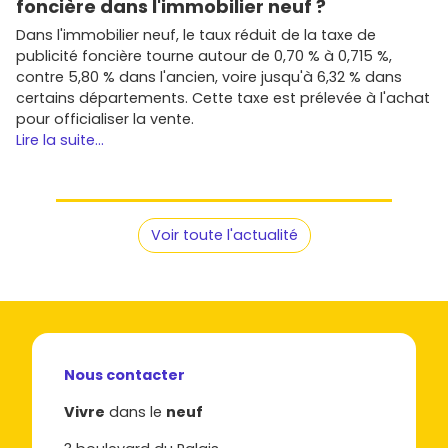
foncière dans l'immobilier neuf ?
Fixe ton budget global
: prix d'achat, mobilier si
Dans l'immobilier neuf, le taux réduit de la taxe de
meublé, frais de copropriété, taxe foncière,
publicité foncière tourne autour de 0,70 % à 0,715 %,
assurance PNO, gestion locative éventuelle.
contre 5,80 % dans l'ancien, voire jusqu'à 6,32 % dans
Vise les must-have
: extérieur, parking, rangements,
certains départements. Cette taxe est prélevée à l'achat
orientation. À Deauville, ces critères font la différence
pour officialiser la vente.
à la revente et à la location.
Lire la suite...
Anticipe la réglementation
pour la location courte
durée (déclaration, règles locales), et compare avec
un bail meublé longue durée si tu veux lisser la
saisonnalité.
Étudie les micro-emplacements
: distance plage,
Voir toute l'actualité
bruit événementiel, accès gare, commerces à pied.
Une visite sur place et un repérage à différentes
heures aident beaucoup.
Compare les promoteurs et les prestations
: labels,
matériaux, garanties, charges prévisionnelles. Les
fiches programmes sur
Vivre dans le neuf
te
Nous contacter
simplifient la vie.
Vivre
dans le
neuf
Prêt à passer à l'action ? Parcours dès maintenant les
annonces
d'immobilier neuf à Deauville
sur
Vivre dans