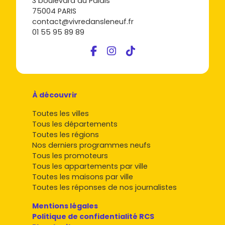
3 boulevard du Palais
le neuf
, sauvegarde tes favoris et demande une visite. Tu
75004 PARIS
auras une vision claire des prix, des quartiers et des
contact@vivredansleneuf.fr
opportunités à saisir.
01 55 95 89 89
À découvrir
Toutes les villes
Tous les départements
Toutes les régions
Nos derniers programmes neufs
Tous les promoteurs
Tous les appartements par ville
Toutes les maisons par ville
Toutes les réponses de nos journalistes
Mentions légales
Politique de confidentialité RCS