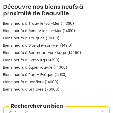
Centre–Casino et Triangle d'or
: le cœur battant de
Découvre nos biens neufs à
Deauville, proche des
Planches
, de la mer et des
proximité de Deauville
boutiques. Idéal pour du haut de gamme et la
location courte durée.
Prix moyen neuf
: environ
8
Biens neufs à Trouville-sur-Mer (14360)
500 à 12 500 €/m²
, avec des pointes possibles au-
delà selon la vue mer et la résidence.
Biens neufs à Benerville-sur-Mer (14910)
Port-Deauville et presqu'île de la Touques
: esprit
Biens neufs à Touques (14800)
marina, vues dégagées, résidences contemporaines
avec services.
Prix moyen neuf
: autour de
7 500 à 10
Biens neufs à Blonville-sur-Mer (14910)
500 €/m²
.
Biens neufs à Beaumont-en-Auge (14950)
Saint-Arnoult
: à 5 min de Deauville, cadre
Biens neufs à Cabourg (14390)
verdoyant avec golf et hippodrome, plus accessible
pour vivre à l'année.
Prix moyen neuf
: environ
5 500
Biens neufs à Équemauville (14600)
à 7 000 €/m²
.
Biens neufs à Pont-l'Évêque (14130)
Touques
: pratique, commerces, accès rapide aux
Biens neufs à Honfleur (14600)
deux stations (Deauville et Trouville). Bon compromis
budget/emplacement.
Prix moyen neuf
:
5 000 à 6
Biens neufs à Le Havre (76600)
500 €/m²
.
Trouville-sur-Mer
(juste en face) : ambiance
balnéaire, marché vivant, plage étendue.
Prix moyen
Rechercher un bien
neuf
: souvent entre
6 500 et 9 500 €/m²
selon la