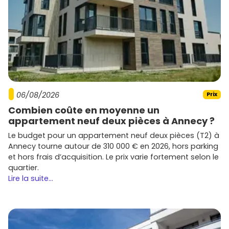
€/m²
.
Évolution récente
: sur
5 ans
, la Côte Fleurie a
globalement progressé, portée par la rareté, le retour
des week-ends mer et les résidences secondaires. À
Deauville, une hausse cumulée d'environ
+20 % à +35
%
selon le secteur est fréquemment constatée, avec
des primes plus fortes sur les biens avec vue et
extérieur.
Ce qui se loue le mieux
: les
2 pièces
et
3 pièces
06/08/2026
Prix
avec balcon/terrasse, parking et bonne desserte.
Combien coûte en moyenne un
Pour le meublé saisonnier, vise la
proximité
appartement neuf deux pièces à Annecy ?
plage/casino
ou le
port
. Pour le long terme, regarde
Saint-Arnoult
et
Touques
(commodités et écoles).
Le budget pour un appartement neuf deux pièces (T2) à
Tendances de recherche
: extérieurs privés,
Annecy tourne autour de 310 000 € en 2026, hors parking
prestations durables (
RE 2020
, isolation renforcée),
et hors frais d’acquisition. Le prix varie fortement selon le
stationnement sécurisé, celliers pour le matériel de
quartier.
plage, locaux vélos.
Lire la suite...
Astuce budget : dans le neuf, pense aux
frais de notaire
réduits
et aux économies d'énergie, qui allègent les
charges. Renseigne-toi aussi sur la
réglementation des
meublés de tourisme
(déclaration en mairie, éventuelles