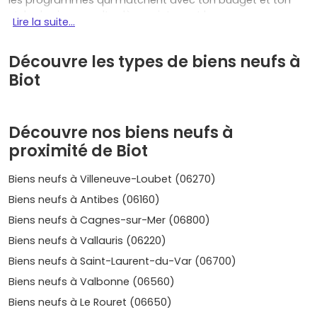
les programmes qui matchent avec ton budget et ton
style de vie, consulte dès maintenant les annonces sur
Lire la suite...
Vivre dans le neuf
et démarre concrètement ton projet.
Les atouts qui font la différence
Découvre les types de biens neufs à
Biot
Biot présente de nombreux avantages pour ton projet
immobilier :
Proximité de Sophia Antipolis
: Biot est à deux pas
Découvre nos biens neufs à
du premier technopôle d'Europe. Résultat, un bassin
proximité de Biot
d'emplois ultra-dynamique et une
demande
locative
régulière de la part d'ingénieurs, chercheurs
Biens neufs à Villeneuve-Loubet (06270)
et cadres.
Biens neufs à Antibes (06160)
Cadre de vie premium
: entre
vieux village
,
espaces
naturels
(La Brague, colline de la Valmasque) et
Biens neufs à Cagnes-sur-Mer (06800)
accès rapide à la
Côte d'Azur
, tu profites d'un
Biens neufs à Vallauris (06220)
quotidien hyper agréable avec écoles, commerces et
transports
Envibus
.
Biens neufs à Saint-Laurent-du-Var (06700)
Patrimoine et image
: Biot, ses ateliers d'art et sa
Biens neufs à Valbonne (06560)
tradition verrière, c'est une signature. Pour un
Biens neufs à Le Rouret (06650)
investissement, cette identité renforce l'attractivité à