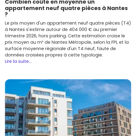
Combien coûte en moyenne un
de vacance généralement bas sur les emplacements
appartement neuf quatre pièces à Nantes
stratégiques.
?
Revente
: le cachet de Biot et la qualité
Le prix moyen d'un appartement neuf quatre pièces (T4)
architecturale des programmes favorisent la
à Nantes s'estime autour de 404 000 € au premier
valorisation patrimoniale
à moyen/long terme,
trimestre 2026, hors parking. Cette estimation croise le
surtout avec des prestations de
standing
et un bon
prix moyen au m² de Nantes Métropole, selon la FPI, et la
DPE.
surface moyenne régionale d'un T4 neuf, faute de
données croisées propres à cette typologie.
Envie de comparer les programmes par quartier, surface,
Lire la suite...
budget et date de livraison ? Fais ton tri en quelques clics
sur
Vivre dans le neuf
et mets de côté tes coups de
cœur.
Tendances à surveiller pour bien choisir
Voici les critères à privilégier pour ton achat :
Extérieurs
incontournables :
terrasses
,
loggias
,
jardins privatifs
et rooftops quand disponibles. Ça
fait une vraie différence à l'usage et à la revente.
Performance énergétique RE2020
: confort
thermique, factures maîtrisées, meilleure valeur