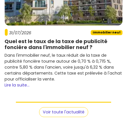
patrimoniale. Vise au minimum un bon
niveau
d'isolation
et des
équipements performants
.
Mobilités
: proximité des lignes
Envibus
, accès
A8
et
dessertes vers
Sophia Antipolis
. Plus c'est pratique,
plus la demande locative est soutenue.
31/07/2026
Immobilier neuf
Services
dans la résidence : stationnement sécurisé,
local vélos, espaces verts, domotique, bornes de
Quel est le taux de la taxe de publicité
recharge. Des plus qui comptent au quotidien.
foncière dans l'immobilier neuf ?
Architecture et intégration paysagère
:
Dans l'immobilier neuf, le taux réduit de la taxe de
l'esthétique et l'intégration locale sont très valorisées
publicité foncière tourne autour de 0,70 % à 0,715 %,
à Biot. À qualité égale, c'est un vrai plus à la revente.
contre 5,80 % dans l'ancien, voire jusqu'à 6,32 % dans
certains départements. Cette taxe est prélevée à l'achat
Quels promoteurs regarder
pour officialiser la vente.
Lire la suite...
Sur Biot et son bassin de vie (Antibes, Valbonne, Sophia),
tu retrouveras des acteurs nationaux et régionaux :
Bouygues Immobilier
: programmes modernes avec
une attention portée à l'écoresponsabilité et à la
Voir toute l'actualité
mobilité.
Nexity
: large spectre d'offres, du primo-accédant
au standing, souvent bien placées pour l'emploi.