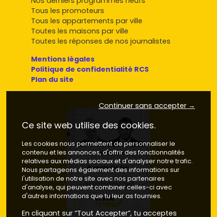
Nos derniers programmes neufs
aménagements (cuisine, placards).
Tous les promoteurs
Emplacement
: vise une
adresse
pratique pour toi
Tous les appartements par ville
(ou pour tes futurs locataires) : commerces, écoles,
Toutes les maisons par ville
bus, axes routiers, Sophia.
Toutes les réponses de nos journalistes
Plan et luminosité
: orientation sud/est privilégiée,
Mentions légales
grande baie vitrée, agencement sans perte d'espace.
Politique de confidentialité RCS
Qualité du programme
: labels,
RE2020
, garanties
Plan du site
(parfait achèvement, biennale,
décennale
),
calendrier de livraison.
Stratégie locative
si tu investis : cible prioritairement
Continuer sans accepter →
T1/T2 proches des pôles d'emploi, avec
stationnement et extérieur.
Ce site web utilise des cookies.
Besoin d'inspiration et de comparer les opportunités
Les cookies nous permettent de personnaliser le
quartier par quartier ? Parcours les annonces sur
Vivre
contenu et les annonces, d'offrir des fonctionnalités
dans le neuf
pour trouver le bon compromis entre
prix
,
relatives aux médias sociaux et d'analyser notre trafic.
surface
et
emplacement
à Biot.
Nous partageons également des informations sur
l'utilisation de notre site avec nos partenaires
d'analyse, qui peuvent combiner celles-ci avec
d'autres informations que tu leur as fournies.
En cliquant sur “Tout Accepter”, tu acceptes