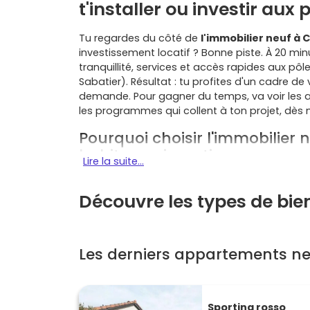
t'installer ou investir aux
Tu regardes du côté de
l'immobilier neuf à
investissement locatif ? Bonne piste. À 20 m
tranquillité, services et accès rapides aux pô
Sabatier). Résultat : tu profites d'un cadre d
demande. Pour gagner du temps, va voir les 
les programmes qui collent à ton projet, dès
Pourquoi choisir l'immobilier
habiter ou investir
Lire la suite...
Localisation stratégique
: à proximité immé
Innopole
Découvre les types de bi
, tu accèdes vite aux campus, centre
Mobilités fluides
: lignes de bus structurante
routiers vers la rocade. Les projets métropolita
Les derniers appartements n
Qualité de vie
: bords du
canal du Midi
, équi
humaine. C'est idéal si tu veux tout faire à pie
Demande locative soutenue
: entre les étu
Sporting rosso