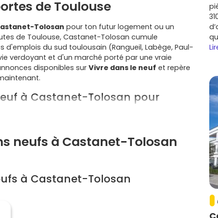
 portes de Toulouse
pi
31
 Castanet-Tolosan
pour ton futur logement ou un
d’
inutes de Toulouse, Castanet-Tolosan cumule
qu
les d'emplois du sud toulousain (Rangueil, Labège, Paul-
Lir
e vie verdoyant et d'un marché porté par une vraie
annonces disponibles sur
Vivre dans le neuf
et repère
 maintenant.
 neuf à Castanet-Tolosan pour
diate de
Toulouse
, de
Ramonville
et de
Labège
ens neufs à Castanet-Tolosan
s de recherche et entreprises tech.
s, connexion simple au
métro B
à Ramonville, axes
ins à venir renforcent l'attractivité du secteur.
eufs à Castanet-Tolosan
pements sportifs, écoles et commerces à taille
d ou à vélo.
diants/jeunes actifs de l'axe Paul-Sabatier–Rangueil et
C