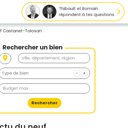
Thibault et Romain
répondent à tes questions
uf Castanet-Tolosan
Rechercher un bien
✓
✗
Rechercher
ctu du neuf