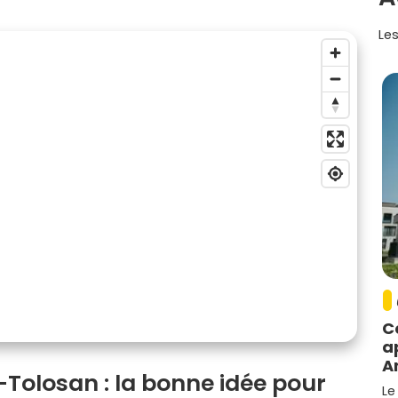
Les
C
a
A
Tolosan : la bonne idée pour
Le