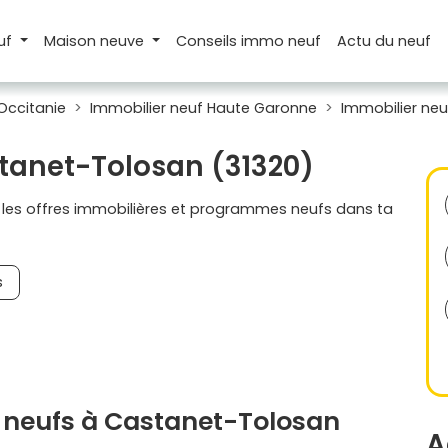
uf
Maison
neuve
Conseils
immo neuf
Actu
du neuf
Occitanie
Immobilier neuf Haute Garonne
Immobilier ne
stanet-Tolosan (31320)
s les offres immobilières et programmes neufs dans ta
s
 neufs à Castanet-Tolosan
A