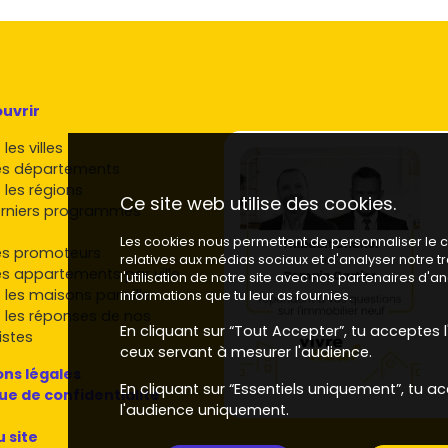
te énergétique : solution idéale pour familles et colocs
urs visent souvent des
rendements bruts autour de 3 %
nnexes.
uvrir
é
, valorise les atouts (extérieur, double stationnement,
surance loyers, etc.).
les villes
es départements
égier dans l'immobilier neuf à
 les régions
Ce site web utilise des cookies.
rniers programmes
ardins sont parmi les premières questions des acheteurs.
Les cookies nous permettent de personnaliser le co
es promoteurs
relatives aux médias sociaux et d'analyser notre 
es appartements par ville
020
, les systèmes de chauffage efficaces et les
l'utilisation de notre site avec nos partenaires d'
 les maisons par ville
informations que tu leur as fournies.
 les réponses de nos
En cliquant sur “Tout Accepter”, tu acceptes l'
oximité des lignes de bus, accès rapide au
métro B
ou
istes
ceux servant à mesurer l'audience.
ns légales
En cliquant sur “Essentiels uniquement”, tu ac
oin bureau lumineux fait la différence.
que de confidentialité
l'audience uniquement.
 mutualisés, ascenseur sobre en conso : des plus qui
u site