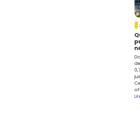
de l'immobilier neuf à Castanet-
alement
4 300 à 5 300 €/m²
pour un appartement,
Q
tage et la vue. Les maisons neuves (plus rares) peuvent
p
itions.
n
ulousaine, la commune a connu une progression
Da
s axes de mobilité et des pôles d'emplois.
de
0,
la métropole, rareté foncière, coûts de construction,
ju
RE2020
.
Ce
of
ation, chauffage, domotique, espaces communs) avant
Lir
uipé se loue plus vite et vieillira mieux.
es qui marchent
s ou du
métro B
(Ramonville) : très bonne rotation