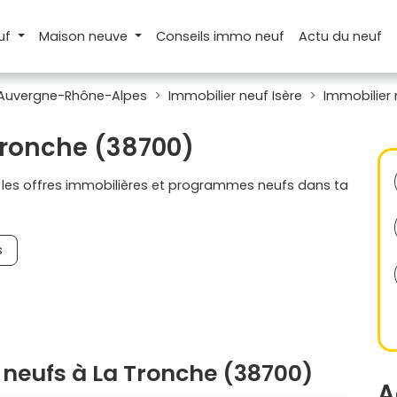
uf
Maison
neuve
Conseils
immo neuf
Actu
du neuf
 Auvergne-Rhône-Alpes
Immobilier neuf Isère
Immobilier
 Tronche (38700)
s les offres immobilières et programmes neufs dans ta
s
neufs à La Tronche (38700)
A