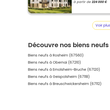
à partir de
224 000 €
secteur offrent des configurations variées pour
les options disponibles, compare les plans, l
par ce que tu veux au quotidien. Et quand tu 
le neuf pour trouver la bonne adresse à Bœrsc
toute confiance.
Voir pl
Découvre nos biens neufs
Biens neufs à Rosheim (67560)
Biens neufs à Obernai (67210)
Biens neufs à Ernolsheim-Bruche (67120)
Biens neufs à Geispolsheim (67118)
Biens neufs à Breuschwickersheim (67112)