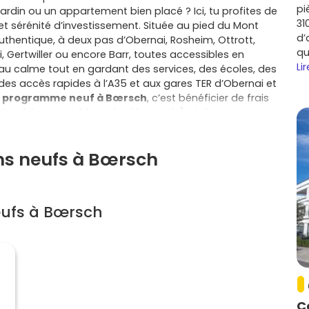
pi
ardin ou un appartement bien placé ? Ici, tu profites de
31
 et sérénité d’investissement. Située au pied du Mont
d’
uthentique, à deux pas d’Obernai, Rosheim, Ottrott,
qu
, Gertwiller ou encore Barr, toutes accessibles en
Lir
re au calme tout en gardant des services, des écoles, des
s accès rapides à l’A35 et aux gares TER d’Obernai et
n
programme neuf à Bœrsch
, c’est bénéficier de frais
fait achèvement, biennale, décennale) et de
ent tes charges au quotidien. Que tu préfères
ace extérieur facile à entretenir ou le confort d’un
ens neufs à Bœrsch
gnes en isolation thermique et phonique, en sécurité,
sonnaliser les finitions pour vraiment te sentir chez
 comme le PTZ peuvent t’aider à boucler ton financement,
permet de maîtriser ton budget dès les premières
eufs à Bœrsch
s, tu profites aussi d’un environnement privilégié
nts, parfait pour une vie quotidienne douce et active à
œrsch
, c’est aussi penser à demain : un logement aux
plus facilement si tes projets évoluent et conserve
u hésites entre maison et appartement, projette-toi
 d’un bureau au calme, d’une terrasse plein sud, d’un
enseur pour plus de confort ? Les programmes du
C