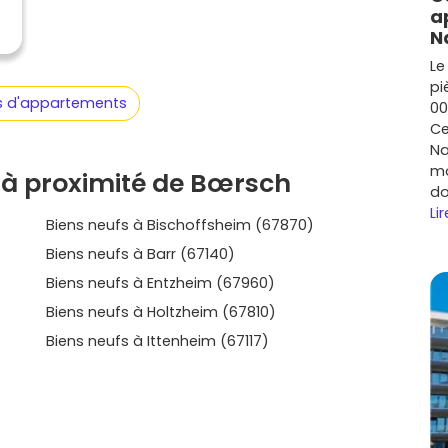
 coller à tes priorités.
Prends le temps de découvrir
a
es quartiers et les prestations, et laisse-toi guider
N
es prêt à avancer, explore les annonces sur Vivre dans
Le
h, Obernai ou Rosheim, et concrétiser ton projet en
pi
us d'appartements
00
Ce
Na
mo
 à proximité de Bœrsch
do
Lir
Biens neufs à Bischoffsheim (67870)
Biens neufs à Barr (67140)
Biens neufs à Entzheim (67960)
Biens neufs à Holtzheim (67810)
Biens neufs à Ittenheim (67117)