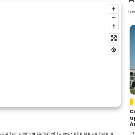
Les
C
a
A
Le
our ton premier achat et tu veux être sûr de faire le