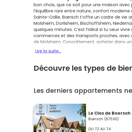
bon choix, que ce soit pour une maison avec j
l’équilibre rare entre nature, confort moderne
Sainte-Odile, Bœrsch t’offre un cadre de vie a
Molsheim, Dorlisheim, Bischoffsheim, Niedernai
quelques minutes. C’est l’idéal si tu veux viv
commerces et des transports proches, avec de
de Molsheim. Concrètement, acheter dans u
de notaire réduits, de garanties solides (par
Lire la suite...
performances énergétiques RE2020 qui diminu
l’indépendance d’une maison neuve avec un esp
Découvre les types de bi
appartement neuf optimisé et lumineux, tu ga
en stationnement pensé, et tu peux souvent per
toi. Si tu es primo-accédant, les dispositifs
et la maintenance réduite d’un bien neuf te 
Les derniers appartements n
années. À Bœrsch et dans les communes voisine
entre vignobles, sentiers, artisans et restaura
la fois. Investir dans un
programme neuf à B
dernières normes attire durablement, se loue 
Le Clos de Boersch
mieux sa valeur grâce à ses prestations. Si t
Bœrsch (67530)
simplement dans tes habitudes de vie : besoin
rez-de-jardin pour un jeune enfant, d’un asc
DU T2 AU T4