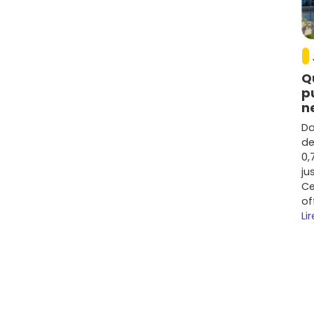
Q
p
n
Da
de
0,
ju
Ce
of
Lir