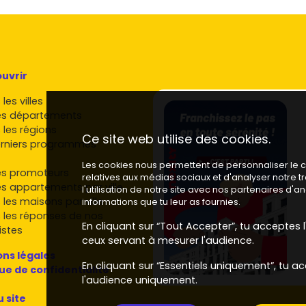
uvrir
les villes
es départements
 les régions
Ce site web utilise des cookies.
rniers programmes
Les cookies nous permettent de personnaliser le co
es promoteurs
relatives aux médias sociaux et d'analyser notre 
es appartements par ville
l'utilisation de notre site avec nos partenaires d'
 les maisons par ville
informations que tu leur as fournies.
 les réponses de nos
En cliquant sur “Tout Accepter”, tu acceptes l'
istes
ceux servant à mesurer l'audience.
ns légales
En cliquant sur “Essentiels uniquement”, tu ac
que de confidentialité
l'audience uniquement.
u site