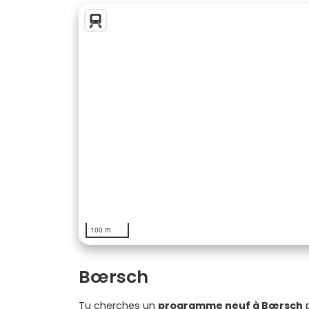
100 m
Bœrsch
Tu cherches un
programme neuf à Bœrsch
p