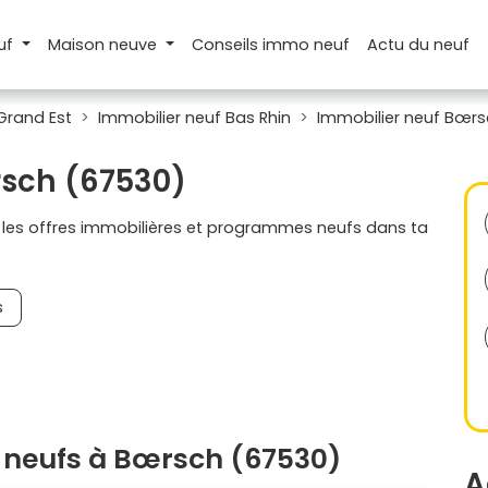
uf
Maison
neuve
Conseils
immo neuf
Actu
du neuf
Grand Est
Immobilier neuf Bas Rhin
Immobilier neuf Bœr
rsch (67530)
s les offres immobilières et programmes neufs dans ta
s
 neufs à Bœrsch (67530)
A