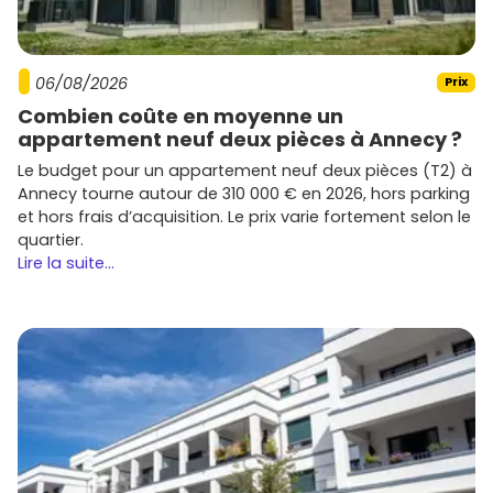
Les critères les plus demandés sur le marché :
Espaces extérieurs
soignés (balcon, terrasse, jardin
privatif), très appréciés sur les coteaux.
06/08/2026
Prix
Performances énergétiques
élevées et charges
Combien coûte en moyenne un
contenues grâce aux normes
RE 2020
.
appartement neuf deux pièces à Annecy ?
Petites copropriétés
avec peu de lots, parkings et
local vélo pour une vie simple et pratique.
Le budget pour un appartement neuf deux pièces (T2) à
Proximité des transports
et des commerces pour
Annecy tourne autour de 310 000 € en 2026, hors parking
faciliter la revente ou la location.
et hors frais d’acquisition. Le prix varie fortement selon le
Plans optimisés
(T1/T2 fonctionnels et T3 familiaux
quartier.
avec rangements) pour maximiser l'usage et la
Lire la suite...
valeur.
Si tu cherches un compromis intelligent entre qualité de
vie et budget, l'
immobilier neuf à Barr
mérite clairement
d'être sur ta short list. Tu peux comparer les programmes,
les prix et les prestations en temps réel sur
Vivre dans le
neuf
et réserver une visite rapidement.
Les promoteurs à connaître