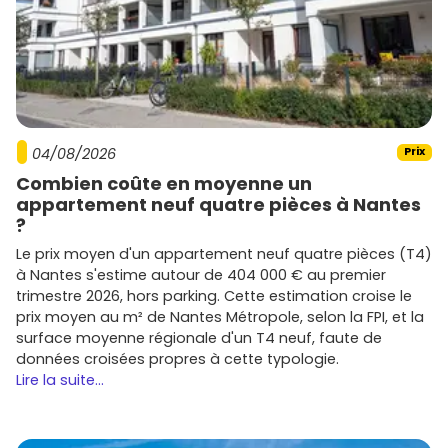
Plusieurs acteurs nationaux et régionaux développent des
programmes à Barr et dans les communes voisines. Tu
croiseras notamment :
Nexity
: offre variée, du primo-accédant au familial,
avec des adresses bien connectées.
Bouygues Immobilier
: résidences modernes,
attention portée à l'éco-conception et aux extérieurs.
04/08/2026
Prix
Kaufman & Broad
et
Vinci Immobilier
:
Combien coûte en moyenne un
positionnement soigné, prestations de standing
appartement neuf quatre pièces à Nantes
selon les emplacements.
?
Stradim
et
Pierre & Territoires Alsace
: promoteurs
Le prix moyen d'un appartement neuf quatre pièces (T4)
régionaux reconnus, implantés dans le
Bas-Rhin
à Nantes s'estime autour de 404 000 € au premier
avec une bonne connaissance du tissu local.
trimestre 2026, hors parking. Cette estimation croise le
Topaze Promotion
ou
Edifipierre
(selon opérations)
prix moyen au m² de Nantes Métropole, selon la FPI, et la
: programmes à taille humaine, souvent orientés
surface moyenne régionale d'un T4 neuf, faute de
confort et optimisation énergétique.
données croisées propres à cette typologie.
Astuce : compare les
plans
, les
finitions
, la
performance
Lire la suite...
énergétique
et le
prix au m²
entre promoteurs. Et pour
gagner du temps, centralise ta recherche avec les
annonces en cours sur
Vivre dans le neuf
afin d'identifier