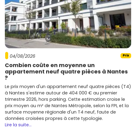
prix au m²
avec les surfaces annexes (balcon, terrasse,
jardin) et les annexes incluses (
parking
,
cave
).
Promoteurs actifs à Châtenois et aux
alentours
Tu trouveras des programmes portés par des
promoteurs
nationaux et régionaux présents en Centre-
Alsace (Châtenois, Sélestat, Colmar) :
04/08/2026
Prix
Nexity
et
Bouygues Immobilier
: gammes variées,
Combien coûte en moyenne un
résidences modernes, bonnes performances
appartement neuf quatre pièces à Nantes
énergétiques.
?
Le prix moyen d'un appartement neuf quatre pièces (T4)
Kaufman & Broad
et
Cogedim
: positionnement souvent
à Nantes s'estime autour de 404 000 € au premier
plus haut de gamme, finitions soignées, emplacements
trimestre 2026, hors parking. Cette estimation croise le
qualitatifs.
prix moyen au m² de Nantes Métropole, selon la FPI, et la
Stradim
,
Carré de l'Habitat
,
Pierres & Territoires
surface moyenne régionale d'un T4 neuf, faute de
Alsace
,
Topaze Promotion
: acteurs régionaux bien
données croisées propres à cette typologie.
implantés, avec une connaissance fine des attentes
Lire la suite...
locales et des
quartiers
recherchés.