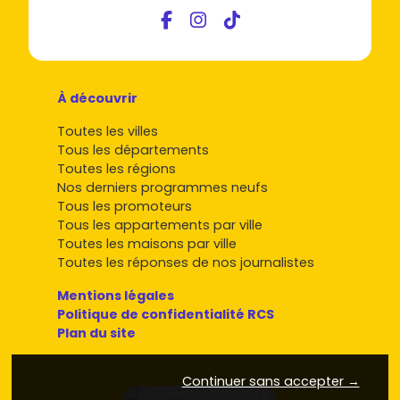
Vivre dans le neuf
, repère les
quartiers
qui te parlent,
bloque une visite de logement témoin et lance ta
réservation au bon prix.
Besoin d'un coup de main pour affiner ton budget, tes
prix au m²
cibles ou tes critères ? Je t'aide à trier les
À découvrir
offres et à dénicher la perle rare à Châtenois et autour de
Toutes les villes
Sélestat.
Tous les départements
Toutes les régions
Nos derniers programmes neufs
Tous les promoteurs
Tous les appartements par ville
Toutes les maisons par ville
Toutes les réponses de nos journalistes
Mentions légales
Politique de confidentialité RCS
Plan du site
Continuer sans accepter →