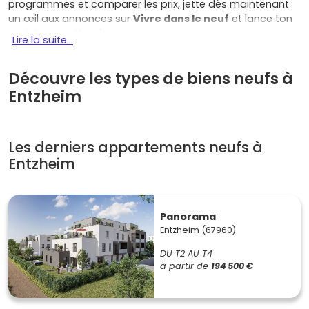
programmes et comparer les prix, jette dès maintenant
un œil aux annonces sur
Vivre dans le neuf
et lance ton
projet sans attendre.
Lire la suite...
Pourquoi l'immobilier neuf Entzheim a
tout pour plaire
Découvre les types de biens neufs à
Entzheim
L'
immobilier neuf à Entzheim
coche beaucoup de cases
si tu cherches un achat serein, pour y habiter ou pour
investir :
Les derniers appartements neufs à
Une localisation stratégique
: accès rapide à
Entzheim
Strasbourg
via la ligne
TER
(gare Entzheim–
Aéroport) et l'A35. Idéal si tu travailles en ville mais
veux vivre au vert.
Un bassin d'emplois solide
: l'aéroport de
Panorama
Strasbourg-Entzheim, le parc d'activités et les
Entzheim (67960)
entreprises de la première couronne alimentent une
DU T2 AU T4
demande locative
régulière.
à partir de
194 500 €
Une qualité de vie au calme
: esprit de village
alsacien, pistes cyclables, commerces de proximité,
écoles et espaces verts.