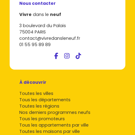
Nous contacter
vélo, bornes de recharge).
Vivre
dans le
neuf
Envie de passer à l'action ? Parcours les
annonces de
biens immobiliers neufs à Entzheim
sur
Vivre dans le
3 boulevard du Palais
neuf
, filtre par
quartiers
, surfaces, budget et prestations,
75004 PARIS
et demande les disponibilités en temps réel. Tu pourras
contact@vivredansleneuf.fr
rapidement repérer les opportunités, qu'il s'agisse d'un T2
01 55 95 89 89
bien placé pour investir ou d'un T4 familial avec terrasse
pour t'installer durablement.
À découvrir
Toutes les villes
Tous les départements
Toutes les régions
Nos derniers programmes neufs
Tous les promoteurs
Tous les appartements par ville
Toutes les maisons par ville