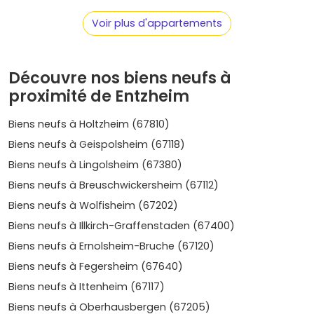
Des logements performants
: bâtiments conformes
à la
RE 2020
, bonne isolation phonique et
Voir plus d'appartements
énergétique, faibles consommations, charges
maîtrisées.
Avantages du neuf
:
frais de notaire réduits
,
Découvre nos biens neufs à
garanties (parfait achèvement, biennale,
proximité de Entzheim
décennale
), et possibilité d'optimiser ta fiscalité
(vérifie l'éligibilité au
PTZ
et au
Pinel
en fonction du
Biens neufs à Holtzheim (67810)
zonage du programme).
Biens neufs à Geispolsheim (67118)
Quartiers et secteurs d'Entzheim où
Biens neufs à Lingolsheim (67380)
acheter neuf
Biens neufs à Breuschwickersheim (67112)
Entzheim est une commune à taille humaine : l'important,
Biens neufs à Wolfisheim (67202)
c'est d'identifier le secteur qui colle à ton style de vie et à
ton objectif (résidence principale ou investissement).
Biens neufs à Illkirch-Graffenstaden (67400)
Voici les zones à considérer :
Biens neufs à Ernolsheim-Bruche (67120)
Biens neufs à Fegersheim (67640)
Centre-bourg d'Entzheim
: ambiance village, vie
pratique (mairie, école, commerces). Idéal si tu veux
Biens neufs à Ittenheim (67117)
tout faire à pied et profiter d'un environnement
Biens neufs à Oberhausbergen (67205)
résidentiel. Bonne option pour une
résidence