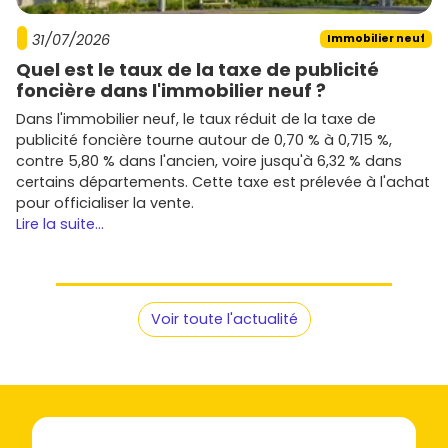
claire de la valeur de chaque programme.
Les bons réflexes pour réussir ton achat
31/07/2026
Immobilier neuf
neuf à Entzheim
Quel est le taux de la taxe de publicité
foncière dans l'immobilier neuf ?
Vérifie l'exposition au bruit
: consulte le
plan
Dans l'immobilier neuf, le taux réduit de la taxe de
d'exposition au bruit (PEB)
de l'aéroport et
publicité foncière tourne autour de 0,70 % à 0,715 %,
demande le niveau d'isolation (menuiseries, double
contre 5,80 % dans l'ancien, voire jusqu'à 6,32 % dans
vitrage, VMC).
certains départements. Cette taxe est prélevée à l'achat
Scrute la mobilité
: distance à pied jusqu'à la
gare
,
pour officialiser la vente.
fréquence des
TER
, parkings relais, pistes cyclables.
Lire la suite...
Regarde l'orientation et les extérieurs
: un balcon
plein sud ou une terrasse en retrait peut justifier un
prix
un peu plus élevé.
Anticipe la fiscalité
: vérifie ton éligibilité au
PTZ
, au
Pinel
(selon le zonage du programme) ou au régime
Voir toute l'actualité
LMNP
si tu loues meublé.
Profite des garanties du neuf
: parfait achèvement,
garantie biennale,
décennale
, et
frais de notaire
réduits
(en général autour de 2 à 3 %).
Compare plusieurs programmes
: plan, matériaux,
charges, copropriété à taille humaine, services (local