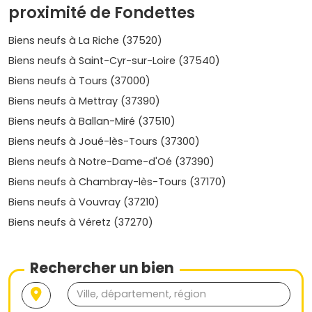
excellents pour une
première acquisition
avec de
proximité de Fondettes
bonnes prestations énergétiques.
Lisière de Saint-Cyr-sur-Loire et La Riche
: pratique
Biens neufs à La Riche (37520)
si tu travailles côté nord ou ouest de Tours, avec des
Biens neufs à Saint-Cyr-sur-Loire (37540)
temps de trajet maîtrisés.
Biens neufs à Tours (37000)
Côté budget, compte des ordres de grandeur
Biens neufs à Mettray (37390)
généralement constatés (selon emplacement et
prestations) :
appartements neufs autour de 3 900 à 5
Biens neufs à Ballan-Miré (37510)
100 €/m²
et
maisons neuves environ 3 500 à 4 700
Biens neufs à Joué-lès-Tours (37300)
€/m²
. Ces prix peuvent évoluer selon la surface, la vue,
l'étage, l'extérieur et le niveau d'équipements.
Biens neufs à Notre-Dame-d'Oé (37390)
Biens neufs à Chambray-lès-Tours (37170)
Prix de l'immobilier neuf à Fondettes :
tendances récentes
Biens neufs à Vouvray (37210)
Biens neufs à Véretz (37270)
Dans l'agglomération tourangelle, la demande reste
soutenue pour le neuf bien situé. À Fondettes, on observe
une trajectoire globalement haussière ces dernières
Rechercher un bien
années, portée par l'attractivité de
Tours
et la rareté du
foncier sur les secteurs les plus recherchés.
Prix moyens dans le neuf
:
3 900 à 5 100 €/m²
pour