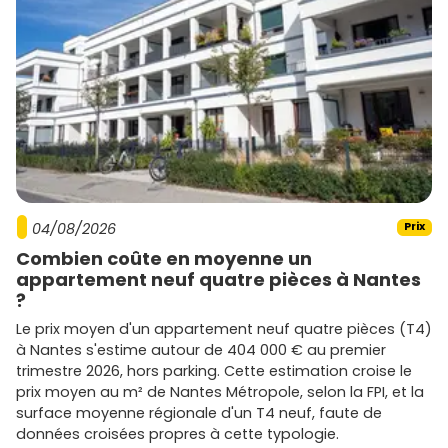
Stationnement
: une place sécurisée ou un garage
apporte une vraie prime de confort.
Promoteurs actifs sur Fondettes et la
métropole tourangelle
Sur le secteur, tu trouveras des programmes portés par
de grands groupes nationaux et des acteurs régionaux.
Parmi les noms que tu peux rencontrer sur Tours et sa
périphérie :
Bouygues Immobilier
,
Nexity
,
Cogedim
,
Eiffage
04/08/2026
Prix
Immobilier
,
Kaufman & Broad
,
Icade
,
Marignan
,
Combien coûte en moyenne un
Edouard Denis
pour une offre large du cœur de
appartement neuf quatre pièces à Nantes
métropole aux communes voisines.
?
Des acteurs régionaux comme
Lamotte
,
Groupe
Gambetta
,
Pierreval
ou
Pichet
selon les opérations
Le prix moyen d'un appartement neuf quatre pièces (T4)
et les calendriers de mise en vente.
à Nantes s'estime autour de 404 000 € au premier
trimestre 2026, hors parking. Cette estimation croise le
Chaque promoteur a ses signatures : emplacements,
prix moyen au m² de Nantes Métropole, selon la FPI, et la
styles architecturaux, niveaux de prestations. Compare
surface moyenne régionale d'un T4 neuf, faute de
bien les
plans
, les
garanties
, le
calendrier de livraison
et
données croisées propres à cette typologie.