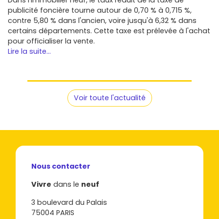
la livraison.
publicité foncière tourne autour de 0,70 % à 0,715 %,
Passe à l'action : trouve ton bien sur Vivre
contre 5,80 % dans l'ancien, voire jusqu'à 6,32 % dans
dans le neuf
certains départements. Cette taxe est prélevée à l'achat
pour officialiser la vente.
Que tu vises une résidence principale confortable ou un
Lire la suite...
investissement pérenne,
l'immobilier neuf à Fondettes
coche beaucoup de cases : cadre vert, proximité de
Tours
, confort moderne et potentiel de valorisation. Pour
repérer rapidement les programmes disponibles,
Voir toute l'actualité
comparer les prix et affiner ton choix de quartier, consulte
dès maintenant les annonces sur
Vivre dans le neuf
et
donne un vrai coup d'accélérateur à ton projet.
Nous contacter
Vivre
dans le
neuf
3 boulevard du Palais
75004 PARIS