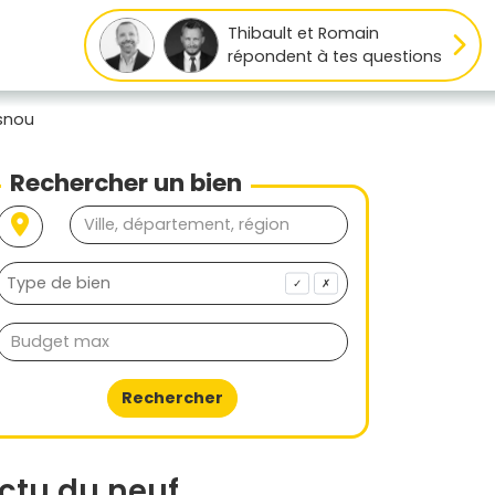
Thibault et Romain
répondent à tes questions
snou
Rechercher un bien
✓
✗
Rechercher
ctu du neuf