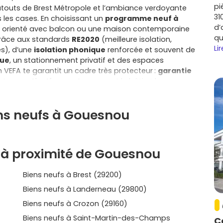
pi
atouts de Brest Métropole et l’ambiance verdoyante
31
s les cases. En choisissant un
programme neuf à
d’
en orienté avec balcon ou une maison contemporaine
qu
 grâce aux standards
RE2020
(meilleure isolation,
Lir
s), d’une
isolation phonique
renforcée et souvent de
ue
, un stationnement privatif et des espaces
 VEFA te garantit un cadre très protecteur :
garantie
et
garantie décennale
couvrent le bâti et les
 réduits
allègent ton budget par rapport à l’ancien.
rétendre au
prêt à taux zéro
(PTZ) et, dans certains cas,
ens neufs à Gouesnou
 taxe foncière décidée par la commune. Au quotidien,
 l’axe RN12, les zones d’activités de Kergaradec et du
 et le réseau de bus Bibus facilitent les déplacements
merces et les équipements scolaires et sportifs sur
 à proximité de Gouesnou
oisines comme Bohars, Guilers, Plabennec, Bourg-Blanc,
né, Plouvien ou Guipavas sont toutes à moins de 20 km,
Biens neufs à Brest (29200)
s en famille. Que tu recherches un T2 facile à vivre pour
lutive, un
programme neuf à Gouesnou
t’offre la
Biens neufs à Landerneau (29800)
n énergie et pensé pour la vie d’aujourd’hui :
Biens neufs à Crozon (29160)
ces extérieurs privatifs, locaux vélos et
en dans le temps. C’est aussi l’occasion de
Biens neufs à Saint-Martin-des-Champs
C