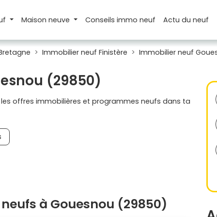
uf
Maison
neuve
Conseils
immo neuf
Actu
du neuf
 Bretagne
Immobilier neuf Finistère
Immobilier neuf Goue
uesnou (29850)
s les offres immobilières et programmes neufs dans ta
s
 neufs à Gouesnou (29850)
A