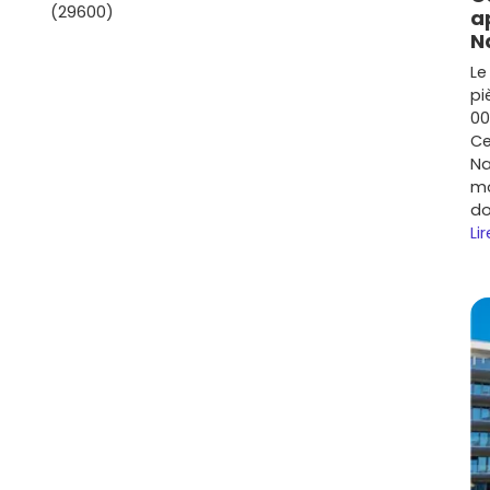
équipements) et d’échelonner tes paiements au rythme
(29600)
a
budgétaire plus douce. Envie d’y voir clair
N
dans le neuf pour comparer les surfaces, les
Le
er les dernières disponibilités et te projeter facilement
pi
entre l’accès simple aux services métropolitains, la
00
s réalisations récentes, chaque
programme neuf à
Ce
nt et donner envie de franchir le pas. Prends
Na
ponibles et affiner ton projet : c’est souvent le
mo
do
Lir