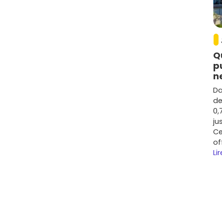
Q
p
n
Da
de
0,
ju
Ce
of
Lir