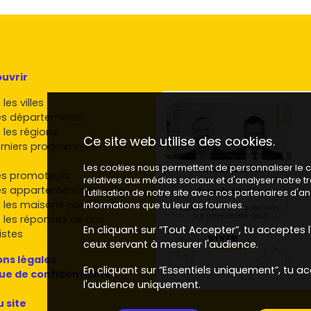
uvrir
les villes
es départements
 les régions
Ce site web utilise des cookies.
rniers programmes
Les cookies nous permettent de personnaliser le co
es promoteurs
relatives aux médias sociaux et d'analyser notre 
es appartements par ville
l'utilisation de notre site avec nos partenaires d'
 les maisons par ville
informations que tu leur as fournies.
 les réponses de nos
En cliquant sur “Tout Accepter”, tu acceptes l'
istes
ceux servant à mesurer l'audience.
ns légales
En cliquant sur “Essentiels uniquement”, tu ac
que de confidentialité
l'audience uniquement.
u site