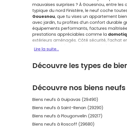
mauvaises surprises ? À Gouesnou, entre les 
typique du nord Finistère, le neuf coche toute
Gouesnou
, que tu vises un appartement bi
avec jardin, tu profites d’un confort durable
équipements performants, factures maîtrisée
prestations appréciables comme la
domotiq
extérieurs aménagés. Côté sécurité, l’achat en
de parfait achèvement
,
garantie biennale
Lire la suite...
équipements, tandis que les
frais de notaire
Selon ta situation et la zone, tu peux aussi p
Découvre les types de bi
à une exonération partielle et temporaire de
Gouesnou bénéficie d’une accessibilité idéale :
Lavallot, l’aéroport Brest Bretagne à Guipavas
vers Brest centre, les pôles d’emploi, les com
Découvre nos biens neufs
place. Et si tu veux rayonner, les communes v
Milizac-Guipronvel, Le Relecq-Kerhuon, Plouza
Biens neufs à Guipavas (29490)
pratiques pour le travail comme pour les loisir
un premier achat ou une maison 4 pièces évo
Biens neufs à Saint-Renan (29290)
sérénité d’un logement clé en main, économe e
Biens neufs à Plougonvelin (29217)
rangements optimisés, plans fonctionnels, espa
performances thermiques qui valorisent ton bi
Biens neufs à Roscoff (29680)