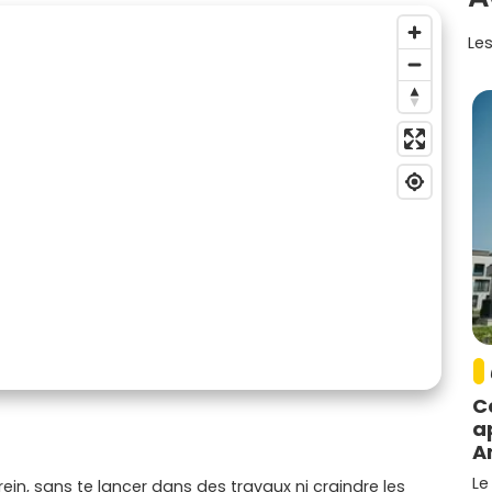
Les
C
a
A
Le
in, sans te lancer dans des travaux ni craindre les