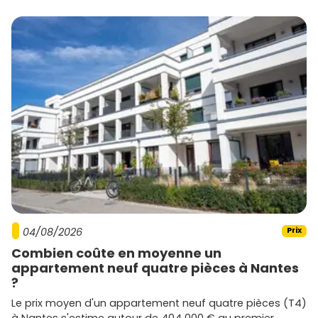
achat neuf
Pour sécuriser ton investissement à La Ciotat, garde en
tête ces recommandations :
Caler ton budget
: simule le financement en
intégrant
frais de notaire réduits
, options (parking,
cuisine), et un éventuel
investissement Pinel
si le
programme y est éligible.
Choisir l'emplacement
: si tu privilégies la vie à pied/
à vélo, vise
Vieux-Port
ou
Clos des Plages
. Pour
accéder vite à l'
A50
ou au
TER
, regarde côté
gare
ou
Saint-Jean
.
Examiner la qualité du programme
: orientation,
profondeur des terrasses,
isolation
, labels
RE2020
,
local vélo, bornes
VE
, domotique. Demande les
04/08/2026
Prix
notices techniques.
Combien coûte en moyenne un
Anticiper la location
: cible claire (actifs Athelia,
appartement neuf quatre pièces à Nantes
couples locaux, pied-à-terre) et vérifie loyers de
?
marché pour viser
3 à 4 %
brut.
Passer à l'action
: quand un lot bien placé sort, il part
Le prix moyen d'un appartement neuf quatre pièces (T4)
vite. Mets des alertes sur
Vivre dans le neuf
pour
à Nantes s'estime autour de 404 000 € au premier