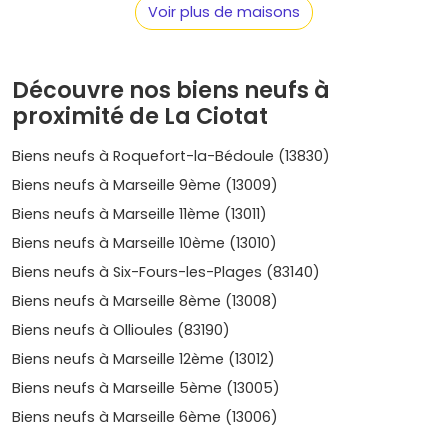
Envie de comparer les emplacements, les plans et les
Voir plus de maisons
prestations ? Va voir les disponibilités en temps réel sur
Vivre dans le neuf
et filtre par
quartier
,
surface
et
budget
.
Découvre nos biens neufs à
Prix 2025, tendances et rentabilité
proximité de La Ciotat
Le marché de l'immobilier neuf à La Ciotat affiche une
Biens neufs à Roquefort-la-Bédoule (13830)
dynamique positive. Voici ce qu'il faut retenir :
Biens neufs à Marseille 9ème (13009)
Fourchette de prix dans le neuf
: globalement entre
Biens neufs à Marseille 11ème (13011)
5 500 et 10 500 €/m²
selon quartier, vue, étage et
prestations. Les biens avec
vue mer
et grandes
Biens neufs à Marseille 10ème (13010)
terrasses se positionnent sur le haut de la fourchette.
Biens neufs à Six-Fours-les-Plages (83140)
Évolution sur 5 ans
: hausse estimée autour de
+20 à
Biens neufs à Marseille 8ème (13008)
+30 %
. Les secteurs très littoraux comme
Fontsainte
et
le Liouquet
ont parfois progressé de
+30 à +35 %
,
Biens neufs à Ollioules (83190)
tandis que
Saint-Jean
ou l'axe
gare
ont évolué
Biens neufs à Marseille 12ème (13012)
autour de
+18 à +25 %
avec un fort potentiel de
Biens neufs à Marseille 5ème (13005)
rattrapage.
Demande locative
: forte pour les
T2
et
T3
bien
Biens neufs à Marseille 6ème (13006)
placés (plages, gare, A50). En location nue classique,