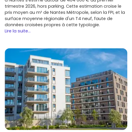
capter les nouvelles disponibilités.
trimestre 2026, hors parking. Cette estimation croise le
prix moyen au m² de Nantes Métropole, selon la FPI, et la
Prêt à concrétiser ton projet d'immobilier neuf à La Ciotat
surface moyenne régionale d'un T4 neuf, faute de
? Parcours les programmes en cours, réserve une visite de
données croisées propres à cette typologie.
l'espace de vente et compare les offres sur
Vivre dans le
Lire la suite...
neuf
. Avec le bon quartier, un plan bien pensé et une
livraison dans le bon timing, tu sécurises un achat durable
dans l'une des villes les plus attachantes de la côte
provençale.