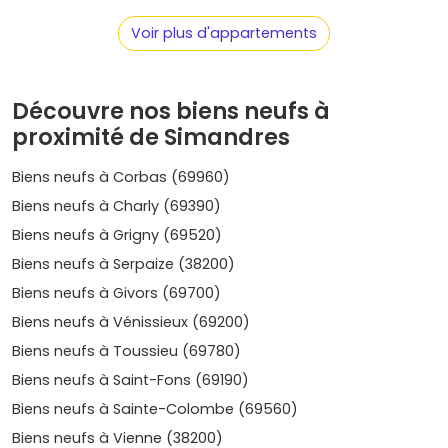
Les micro-secteurs à cibler selon ton
Voir plus d'appartements
projet
À
Simandres
, on ne parle pas de grands quartiers, mais
Découvre nos biens neufs à
de
micro-secteurs
aux ambiances légèrement
proximité de Simandres
différentes. Voici comment t'y retrouver :
Centre-bourg et abords de la mairie/écoles
:
Biens neufs à Corbas (69960)
pratique au quotidien, idéal pour une
vie de famille
.
Biens neufs à Charly (69390)
Tu y trouves surtout des
petites résidences
et
quelques
maisons
avec jardin.
Biens neufs à Grigny (69520)
Franges côté Saint-Symphorien-d'Ozon et Solaize
Biens neufs à Serpaize (38200)
: emplacement intéressant si tu travailles vers la
Biens neufs à Givors (69700)
vallée de la Chimie
ou le sud de Lyon. Accès rapide
aux axes.
Biens neufs à Vénissieux (69200)
Limite Marennes et secteurs résidentiels calmes
:
Biens neufs à Toussieu (69780)
plutôt pavillonnaire, parfait pour un
achat longue
Biens neufs à Saint-Fons (69190)
durée
avec espaces extérieurs.
Entrées de village proches des zones d'activités
:
Biens neufs à Sainte-Colombe (69560)
un peu plus de passages, mais des
programmes
Biens neufs à Vienne (38200)
neufs
parfois plus accessibles.