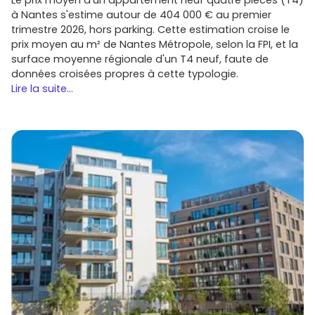
investissement locatif
, surface, nombre de pièces,
à Nantes s'estime autour de 404 000 € au premier
besoin d'un
jardin
ou d'une
terrasse
.
trimestre 2026, hors parking. Cette estimation croise le
Vérifie les accès
: temps de trajet vers tes pôles
prix moyen au m² de Nantes Métropole, selon la FPI, et la
d'activité, proximité
A46
, correspondances bus/cars,
surface moyenne régionale d'un T4 neuf, faute de
stationnement.
données croisées propres à cette typologie.
Analyse l'environnement
: orientation, vis-à-vis,
Lire la suite...
nuisances, services à pied (écoles, commerces,
santé).
Compare les plans
: double orientation, rangements,
surfaces des pièces, place dédiée au télétravail.
Anticipe le budget global
:
frais de notaire réduits
,
cuisine, placards, sols, stationnement, taxe foncière
estimée.
Optimise le financement
: évalue le
PTZ
, la
loi Pinel+
si éligible, et fais jouer la concurrence bancaire.
Contrats et garanties
: vérifie la
VEFA
, les
garanties
(parfait achèvement, biennale,
décennale
) et le
respect de la
RE2020
.
Passe à l'action sur Vivre dans le neuf
Prêt à avancer ? Parcours dès maintenant les
annonces