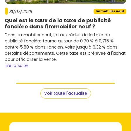
d'
immobilier neuf Simandres
sur
Vivre dans le neuf
,
filtre par
budget
,
typologies
et délais de livraison, et crée
31/07/2026
Immobilier neuf
une
alerte
pour ne rater aucun
nouveau programme
. Tu
Quel est le taux de la taxe de publicité
verras vite ce qui colle à ton projet et tu pourras réserver
foncière dans l'immobilier neuf ?
au bon moment. Si tu veux, je t'aide à affiner ta recherche
Dans l'immobilier neuf, le taux réduit de la taxe de
avec les critères essentiels et à comparer les offres.
publicité foncière tourne autour de 0,70 % à 0,715 %,
contre 5,80 % dans l'ancien, voire jusqu'à 6,32 % dans
certains départements. Cette taxe est prélevée à l'achat
pour officialiser la vente.
Lire la suite...
Voir toute l'actualité