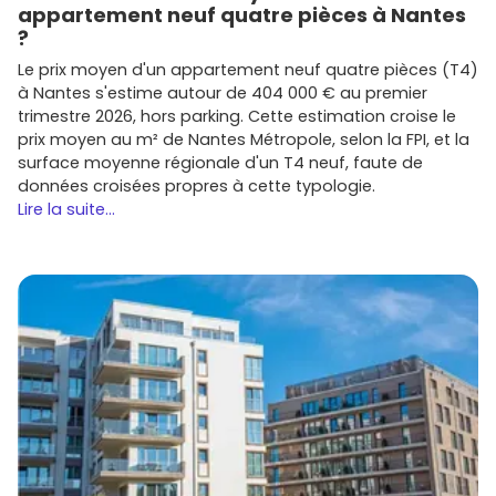
appartement neuf quatre pièces à Nantes
Promoteurs actifs sur Arbonne et le
?
Pays basque
Le prix moyen d'un appartement neuf quatre pièces (T4)
à Nantes s'estime autour de 404 000 € au premier
Plusieurs
promoteurs
interviennent sur Arbonne et les
trimestre 2026, hors parking. Cette estimation croise le
communes voisines. Voici des noms à surveiller quand tu
prix moyen au m² de Nantes Métropole, selon la FPI, et la
parcours les offres sur
Vivre dans le neuf
:
surface moyenne régionale d'un T4 neuf, faute de
données croisées propres à cette typologie.
Bouygues Immobilier Sud-Ouest
: programmes
Lire la suite...
bien situés et performants, souvent proches des
axes et des services.
Cogedim Atlantique
: résidences de standing avec
une attention aux finitions et à l'architecture locale.
Groupe Pichet
: acteur majeur du Sud-Ouest,
gamme étendue du primo-accédant au haut de
gamme.
Eiffage Immobilier
: projets durables et prestations
soignées, bon positionnement patrimonial.
Kaufman & Broad
: adresses qualitatives et
optimisation des plans pour une bonne habitabilité.
Marignan
et
Edouard Denis
: offres variées sur
l'agglomération, avec des typologies adaptées aux