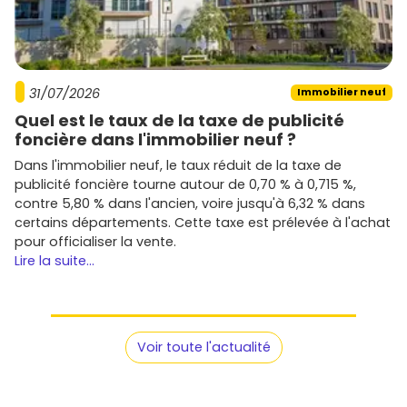
familles.
Pitch Immo
: résidences contemporaines, orientation
qualité d'usage et confort au quotidien.
Alday Immobilier
(local) : acteur basque reconnu,
31/07/2026
intégration architecturale et emplacements
Immobilier neuf
pertinents.
Quel est le taux de la taxe de publicité
foncière dans l'immobilier neuf ?
En résumé,
l'immobilier neuf à Arbonne
t'offre un
Dans l'immobilier neuf, le taux réduit de la taxe de
équilibre rare entre nature, confort et valorisation
publicité foncière tourne autour de 0,70 % à 0,715 %,
patrimoniale. Que tu vises un T2 à louer ou une maison
contre 5,80 % dans l'ancien, voire jusqu'à 6,32 % dans
familiale avec jardin, démarre ta recherche sur
Vivre
certains départements. Cette taxe est prélevée à l'achat
dans le neuf
pour comparer les programmes, les
prix
et
pour officialiser la vente.
les
quartiers
, et te positionner au bon moment sur les
Lire la suite...
meilleures opportunités.
Voir toute l'actualité