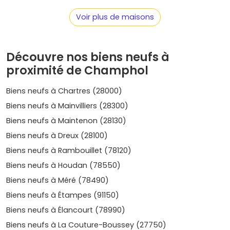
investisseur, c'est un vrai plus côté attractivité.
Demande locative solide
: la proximité des
emplois
Voir plus de maisons
tertiaires
à Chartres, des
étudiants
(IUT, écoles), et
des équipements (santé, administrations) soutient la
location, notamment sur les
T1/T2
.
Découvre nos biens neufs à
Confort et économies
: les programmes récents
proximité de Champhol
respectent la
RE2020
(isolation, chauffage
performant), avec des charges maîtrisées et un
Biens neufs à Chartres (28000)
confort supérieur au quotidien.
Biens neufs à Mainvilliers (28300)
Où chercher ? Les secteurs et quartiers
Biens neufs à Maintenon (28130)
à suivre à Champhol
Biens neufs à Dreux (28100)
La commune est à taille humaine : concentre-toi sur les
Biens neufs à Rambouillet (78120)
emplacements proches des services, des transports et
des limites avec Chartres. Voici les zones les plus
Biens neufs à Houdan (78550)
recherchées pour un achat en
immobilier neuf à
Biens neufs à Méré (78490)
Champhol
.
Biens neufs à Étampes (91150)
Centre-bourg et cœur de Champhol
: idéal si tu
Biens neufs à Élancourt (78990)
veux tout faire à pied (écoles, commerces, mairie).
Biens neufs à La Couture-Boussey (27750)
Ambiance résidentielle, petites copropriétés neuves