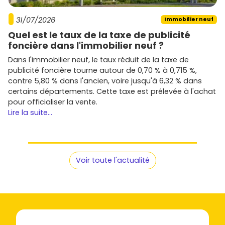
notice descriptive restent indispensables.
31/07/2026
Immobilier neuf
Conseils pratiques pour réussir ton
Quel est le taux de la taxe de publicité
achat neuf à Champhol
foncière dans l'immobilier neuf ?
Dans l'immobilier neuf, le taux réduit de la taxe de
Pour mener à bien ton projet immobilier à Champhol, voici
publicité foncière tourne autour de 0,70 % à 0,715 %,
les points essentiels à vérifier :
contre 5,80 % dans l'ancien, voire jusqu'à 6,32 % dans
Calibre ton budget
: fais valider un financement
certains départements. Cette taxe est prélevée à l'achat
avec apport, taux et assurance. Anticipe les
frais de
pour officialiser la vente.
notaire réduits
du neuf et la taxe foncière.
Lire la suite...
Vérifie les aides
: selon ta situation et la zone,
renseigne-toi sur les
dispositifs nationaux
(prêts
aidés, accession maîtrisée) et les éventuels
coups
de pouce locaux
de l'agglomération.
Voir toute l'actualité
Clarifie l'usage
: résidence principale, investissement
locatif meublé (
LMNP
) ou location nue ; le régime
fiscal et la rentabilité ne seront pas les mêmes.
Priorise l'emplacement
: proximité bus, axes
rapides, écoles et commerces. Un bon emplacement,
c'est une revente facilitée et une vacance locative