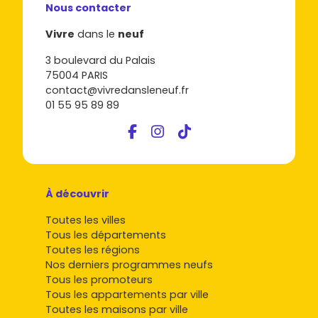
réduite.
Nous contacter
Scrute les plans
: double orientation, rangements,
surface des pièces, hauteur sous plafond,
extérieur
Vivre
dans le
neuf
et
stationnement
. Un T2 bien conçu se loue mieux
3 boulevard du Palais
qu'un T2 plus grand mais mal agencé.
75004 PARIS
Projette-toi sur le long terme
: échéancier
VEFA
,
contact@vivredansleneuf.fr
délais de livraison, garanties et charges
01 55 95 89 89
prévisionnelles de copropriété.
Besoin de te faire une idée concrète des programmes,
des surfaces et des prix en
immobilier neuf à Champhol
? Parcours les annonces sur
Vivre dans le neuf
et
compare en quelques minutes les secteurs, les
promoteurs et les prestations pour avancer sereinement.
À découvrir
Toutes les villes
Tous les départements
Toutes les régions
Nos derniers programmes neufs
Tous les promoteurs
Tous les appartements par ville
Toutes les maisons par ville