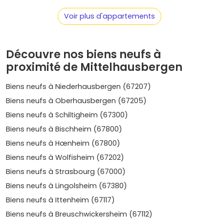
dispositif Pinel
en zone B1 selon les programmes, ce qui
peut optimiser ta fiscalité. Bref, l'
immobilier neuf à
Voir plus d'appartements
Mittelhausbergen
rime avec confort, durabilité et
visibilité sur le long terme.
Découvre nos biens neufs à
Où acheter à Mittelhausbergen :
secteurs et ambiances
proximité de Mittelhausbergen
La commune est compacte, mais chaque
secteur
a son
Biens neufs à Niederhausbergen (67207)
style et ses avantages. Voici les zones à considérer pour
Biens neufs à Oberhausbergen (67205)
ton projet en
immobilier neuf à Mittelhausbergen
:
Biens neufs à Schiltigheim (67300)
Centre-bourg
(proche mairie, commerces, écoles) :
Biens neufs à Bischheim (67800)
parfait si tu veux tout faire à pied et profiter de la vie
Biens neufs à Hœnheim (67800)
locale.
Prix moyen neuf
estimé :
entre 4 800 et 6
000 €/m²
selon standing et prestations.
Biens neufs à Wolfisheim (67202)
Lisière d'Oberhausbergen
(coteaux, vues
Biens neufs à Strasbourg (67000)
dégagées, promenades) : esprit résidentiel avec une
Biens neufs à Lingolsheim (67380)
touche nature, balcons et terrasses recherchés.
Prix
moyen
:
environ 5 000 à 6 500 €/m²
.
Biens neufs à Ittenheim (67117)
Proximité route de Saverne / Cronenbourg Ouest
:
Biens neufs à Breuschwickersheim (67112)
accès rapide à Strasbourg et aux zones d'emploi,