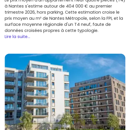
et dans la métropole de Strasbourg
à Nantes s'estime autour de 404 000 € au premier
trimestre 2026, hors parking. Cette estimation croise le
Sur la commune et aux alentours, tu croiseras des
prix moyen au m² de Nantes Métropole, selon la FPI, et la
programmes portés par des
promoteurs
nationaux et
surface moyenne régionale d'un T4 neuf, faute de
régionaux reconnus :
données croisées propres à cette typologie.
Nexity
,
Bouygues Immobilier
,
Cogedim
,
Kaufman &
Lire la suite...
Broad
,
Eiffage Immobilier
,
Marignan
: résidences
modernes, souvent orientées confort et performance
énergétique.
Stradim
,
Edifipierre
,
Groupe Vivialys / Trianon
Résidences
,
Carré de l'Habitat
: acteurs régionaux
bien implantés, avec une bonne connaissance du
marché alsacien
.
Compare les
plans
, les
prestations
(revêtements,
domotique, extérieurs), les
garanties
et les
délais
. Et
pense à vérifier la
copropriété
: charges prévisionnelles,
espaces communs, localisations des stationnements.
Conseils pour réussir ton achat en
immobilier neuf à Mittelhausbergen