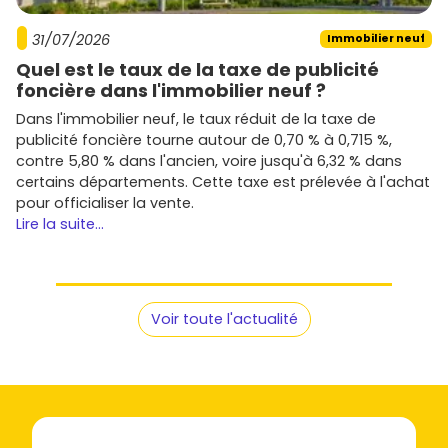
Pour mener à bien ton projet, voici quelques points
31/07/2026
Immobilier neuf
essentiels à garder en tête :
Quel est le taux de la taxe de publicité
Calibre ton
budget
: capacité d'emprunt, apport,
foncière dans l'immobilier neuf ?
mensualités. Renseigne-toi sur le
PTZ
si tu es primo-
Dans l'immobilier neuf, le taux réduit de la taxe de
accédant et sur le
Pinel
si tu investis (selon éligibilité
publicité foncière tourne autour de 0,70 % à 0,715 %,
du programme).
contre 5,80 % dans l'ancien, voire jusqu'à 6,32 % dans
Anticipe le
calendrier
: réservation en
VEFA
, appels
certains départements. Cette taxe est prélevée à l'achat
de fonds, livraison. Prévois une marge de temps pour
pour officialiser la vente.
l'ameublement et la mise en location.
Lire la suite...
Étudie le
plan
: orientation, vis-à-vis, distribution,
rangements. Les
étages élevés
et les
angles
sont
souvent plus recherchés.
Visite le
quartier
à différentes heures : circulation,
bruit, commerces, écoles, transports.
Voir toute l'actualité
Projette la
revente
ou la
location
: cherche un bien
liquide (T2/T3 avec extérieur, parking, bonne
desserte).
Besoin d'un panorama clair des opportunités ? Parcours
les offres sur
Vivre dans le neuf
pour comparer les