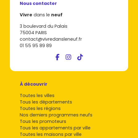
programmes
, les
prix
et les
emplacements
en quelques
Nous contacter
clics.
Vivre
dans le
neuf
Passe à l'action : découvre les meilleurs
3 boulevard du Palais
programmes d'immobilier neuf à
75004 PARIS
Mittelhausbergen
contact@vivredansleneuf.fr
01 55 95 89 89
Que tu souhaites habiter ou investir, l'
immobilier neuf à
Mittelhausbergen
te permet de concilier
qualité de vie
,
rentabilité sereine
et accès rapide à
Strasbourg
. Les
prix
restent compétitifs pour la métropole et la demande
est bien orientée sur les logements performants avec
extérieurs. Prêt à avancer ? Consulte dès maintenant les
À découvrir
annonces sur
Vivre dans le neuf
et trouve le programme
qui colle à ton projet.
Toutes les villes
Tous les départements
Toutes les régions
Nos derniers programmes neufs
Tous les promoteurs
Tous les appartements par ville
Toutes les maisons par ville