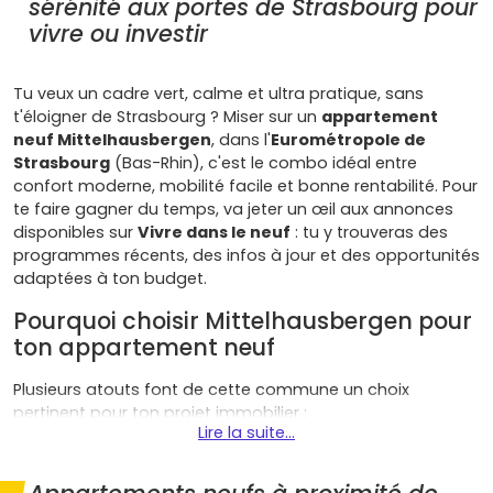
sérénité aux portes de Strasbourg pour
vivre ou investir
Tu veux un cadre vert, calme et ultra pratique, sans
t'éloigner de Strasbourg ? Miser sur un
appartement
neuf Mittelhausbergen
, dans l'
Eurométropole de
Strasbourg
(Bas-Rhin), c'est le combo idéal entre
confort moderne, mobilité facile et bonne rentabilité. Pour
te faire gagner du temps, va jeter un œil aux annonces
disponibles sur
Vivre dans le neuf
: tu y trouveras des
programmes récents, des infos à jour et des opportunités
adaptées à ton budget.
Pourquoi choisir Mittelhausbergen pour
ton appartement neuf
Plusieurs atouts font de cette commune un choix
pertinent pour ton projet immobilier :
Lire la suite...
Localisation premium
: à 10–15 minutes de
Strasbourg
, accès rapide à l'
A351
, bus fréquents et