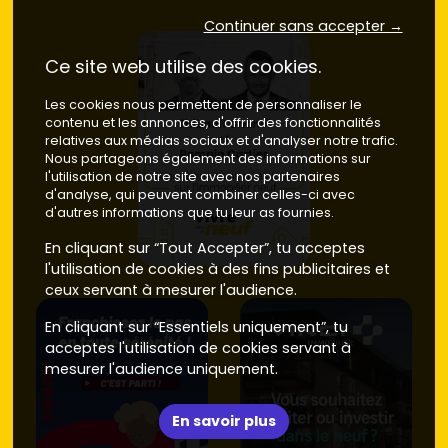
Ces fourchettes reflètent les
Continuer sans accepter →
tendances du marché
local
: elles varient selon la surface, la vue, la performance
Ce site web utilise des cookies.
énergétique, le stationnement et la qualité des finitions.
Neuf ou ancien à Mittelhausbergen :
Les cookies nous permettent de personnaliser le
contenu et les annonces, d'offrir des fonctionnalités
fais le bon choix pour ton projet
relatives aux médias sociaux et d'analyser notre trafic.
Nous partageons également des informations sur
Prix d'achat
l'utilisation de notre site avec nos partenaires
d'analyse, qui peuvent combiner celles-ci avec
Neuf à Mittelhausbergen
: la plupart des
d'autres informations que tu leur as fournies.
appartements neufs
se situent entre
4 700 et 5 700
€/m²
En cliquant sur “Tout Accepter”, tu acceptes
. Tu profites de
frais de notaire réduits (2 à 3
%)
l'utilisation de cookies à des fins publicitaires et
et d'aucun gros travaux à court terme.
Ancien à Mittelhausbergen
ceux servant à mesurer l'audience.
: les appartements se
négocient en général entre
3 000 et 3 800 €/m²
En cliquant sur “Essentiels uniquement”, tu
selon l'état, la copropriété et l'emplacement.
acceptes l'utilisation de cookies servant à
Attention au budget
travaux
(fenêtres, chauffage,
mesurer l'audience uniquement.
isolation).
Performances énergétiques
En savoir plus