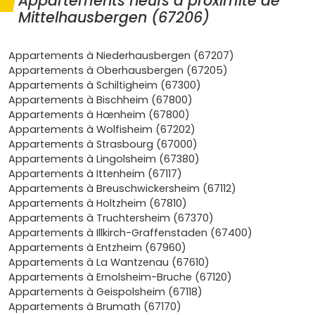
Appartements neufs à proximité de
pistes cyclables vers le centre. Tu profites de l'emploi
Mittelhausbergen (67206)
et des écoles de la métropole, sans les nuisances du
centre.
Cadre de vie vert
: collines de Hausbergen, sentiers,
Appartements à Niederhausbergen (67207)
ambiance résidentielle. Parfait si tu veux un quotidien
Appartements à Oberhausbergen (67205)
plus serein et des biens avec
balcons
,
terrasses
ou
Appartements à Schiltigheim (67300)
jardins
.
Appartements à Bischheim (67800)
Demande locative solide
: les actifs du
quartier
Appartements à Hœnheim (67800)
d'affaires Espace Européen de l'Entreprise
Appartements à Wolfisheim (67202)
(Schiltigheim) et de Strasbourg Ouest apprécient les
Appartements à Strasbourg (67000)
résidences récentes bien desservies.
Appartements à Lingolsheim (67380)
Qualité des programmes
: petites copropriétés,
Appartements à Ittenheim (67117)
architectes locaux, prestations soignées
Appartements à Breuschwickersheim (67112)
(stationnement, local vélo, espaces verts). Les
Appartements à Holtzheim (67810)
promoteurs
y proposent souvent des résidences
Appartements à Truchtersheim (67370)
intimistes très recherchées.
Appartements à Illkirch-Graffenstaden (67400)
Tendances du marché
: offre neuve mesurée, donc
Appartements à Entzheim (67960)
des valeurs qui tiennent dans le temps. À
Appartements à La Wantzenau (67610)
Mittelhausbergen, un bien bien situé se revend
Appartements à Ernolsheim-Bruche (67120)
facilement grâce à la rareté et au cadre.
Appartements à Geispolsheim (67118)
Appartements à Brumath (67170)
Quels types d'appartements neufs