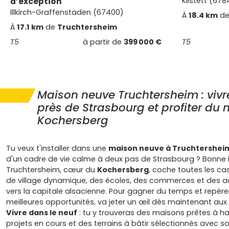
d’exception
Kilstett (678
Illkirch-Graffenstaden (67400)
À
18.4 km
d
À
17.1 km
de
Truchtersheim
T5
à partir de
399 000 €
T5
Maison neuve Truchtersheim : vivr
près de Strasbourg et profiter du
Kochersberg
Tu veux t'installer dans une
maison neuve à Truchtershei
d'un cadre de vie calme à deux pas de Strasbourg ? Bonne 
Truchtersheim, cœur du
Kochersberg
, coche toutes les cas
de village dynamique, des écoles, des commerces et des a
vers la capitale alsacienne. Pour gagner du temps et repérer
meilleures opportunités, va jeter un œil dès maintenant au
Vivre dans le neuf
: tu y trouveras des maisons prêtes à ha
projets en cours et des terrains à bâtir sélectionnés avec so