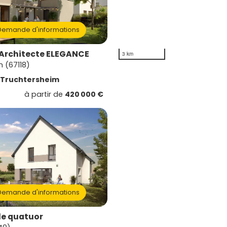
emande d'informations
'Architecte ELEGANCE
3 km
 (67118)
Truchtersheim
à partir de
420 000 €
emande d'informations
le quatuor