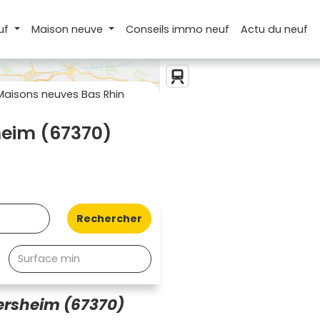
uf
Maison
neuve
Conseils
immo neuf
Actu
du neuf
Maisons neuves Bas Rhin
heim (67370)
Rechercher
ersheim (67370)