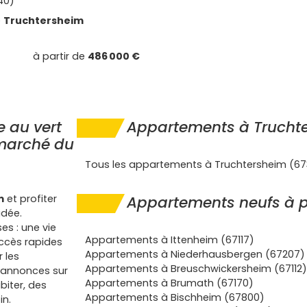
40)
e
Truchtersheim
à partir de
486 000 €
e au vert
Appartements à Trucht
 marché du
Tous les appartements à Truchtersheim (6
m
et profiter
Appartements neufs à p
idée.
es : une vie
Appartements à Ittenheim (67117)
ccès rapides
Appartements à Niederhausbergen (67207)
 les
Appartements à Breuschwickersheim (67112)
x annonces sur
Appartements à Brumath (67170)
biter, des
Appartements à Bischheim (67800)
in.