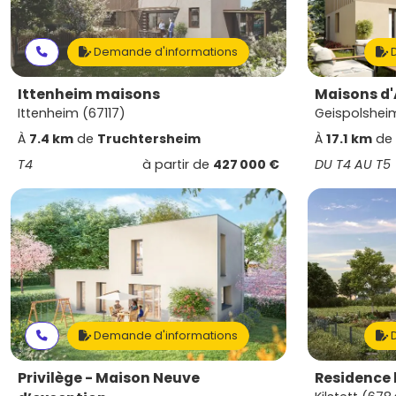
Demande d'informations
D
Ittenheim maisons
Maisons d
Ittenheim (67117)
Geispolsheim
À
7.4 km
de
Truchtersheim
À
17.1 km
de
T4
à partir de
427 000 €
DU T4 AU T5
Demande d'informations
D
Privilège - Maison Neuve
Residence 