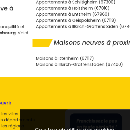
Appartements à Schiltigheim (67300)
ve à
Appartements à Holtzheim (67810)
Appartements à Entzheim (67960)
Appartements à Geispolsheim (67118)
Appartements à Illkirch-Graffenstaden (674
ranquillité et
asbourg
. Voici
Maisons neuves à proxi
cyclables, les
ive. Tu
Maisons à Ittenheim (67117)
Maisons à Illkirch-Graffenstaden (67400)
35
via
sbourg et
biscitent les
rimoniale
et
uvrir
te,
. Tu
les villes
es départements
ur de
2 à 3 %
 les régions
 taux zéro)
Ce site web utilise des cookies.