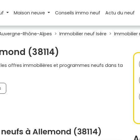
uf
Maison
neuve
Conseils
immo neuf
Actu
du neuf
 Auvergne-Rhône-Alpes
Immobilier neuf Isère
Immobilier
lemond (38114)
s les offres immobilières et programmes neufs dans ta
s
neufs à Allemond (38114)
A