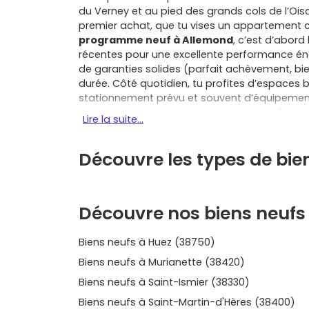
du Verney et au pied des grands cols de l’Oisa
premier achat, que tu vises un appartement c
programme neuf à Allemond
, c’est d’abord 
récentes pour une excellente performance én
de garanties solides (parfait achèvement, bi
durée. Côté quotidien, tu profites d’espaces 
stationnement prévu et souvent d’équipements 
appartement, tu auras un pied-à-terre facile 
Lire la suite...
Bourg-d’Oisans, Oz-en-Oisans ou Vaujany; si tu
plus d’intimité et des volumes adaptés à une v
Découvre les types de bie
de Bourg-d’Oisans et des emplois de Livet-et-G
avec vue sur les sommets, navettes vers les st
nature à deux pas, et toutes les commodités 
neuf à Allemond
, tu gagnes aussi en maîtri
Découvre nos biens neufs
énergie et à des copropriétés récentes, et tu 
prêt à taux zéro pour alléger ton financement.
Biens neufs à Huez (38750)
mobilité et pérennité patrimoniale, avec un vra
de l’Oisans et la proximité de villages reche
Biens neufs à Murianette (38420)
Auris-en-Oisans. Tu hésites entre un T2 bien
Biens neufs à Saint-Ismier (38330)
maison aux finitions personnalisables pour t’i
de rangement, matériaux et calendrier de livra
Biens neufs à Saint-Martin-d'Hères (38400)