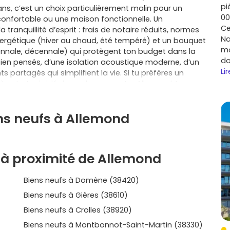
pi
ns, c’est un choix particulièrement malin pour un
00
onfortable ou une maison fonctionnelle. Un
Ce
la tranquillité d’esprit : frais de notaire réduits, normes
Na
ergétique (hiver au chaud, été tempéré) et un bouquet
mo
ennale, décennale) qui protègent ton budget dans la
do
bien pensés, d’une isolation acoustique moderne, d’un
Lir
partagés qui simplifient la vie. Si tu préfères un
à entretenir, idéal pour bouger entre Allemond, Le
 rêves plutôt d’une maison, tu peux viser un jardin,
ie de famille, tout en restant à proximité des services
ns neufs à Allemond
avet. Le neuf, ici, s’adapte à ton rythme : télétravail
ations de l’Alpe d’Huez (Huez) et de Vaujany, sorties
à moins de 20 minutes. En choisissant un
programme
se des charges grâce à des bâtiments sobres en
 à proximité de Allemond
peux, selon ta situation, bénéficier d’aides comme le
 C’est un cadre de vie qui conjugue respiration,
Biens neufs à Domène (38420)
i potentiel de revente à terme, porté par l’attractivité
rchés comme Le Freney-d’Oisans, Villard-Reculas ou
Biens neufs à Gières (38610)
 exposé avec terrasse pour tes week-ends ou une
Biens neufs à Crolles (38920)
nstaller durablement ? Parlons plan, orientation, options
ison : le neuf te laisse la main pour façonner un
Biens neufs à Montbonnot-Saint-Martin (38330)