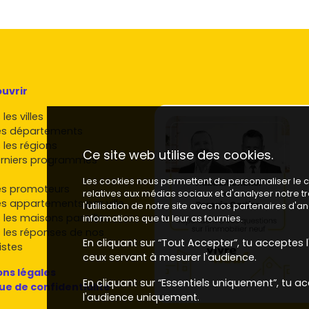
uvrir
les villes
es départements
 les régions
Ce site web utilise des cookies.
rniers programmes
Les cookies nous permettent de personnaliser le co
es promoteurs
relatives aux médias sociaux et d'analyser notre 
es appartements par ville
l'utilisation de notre site avec nos partenaires d'
 les maisons par ville
informations que tu leur as fournies.
 les réponses de nos
En cliquant sur “Tout Accepter”, tu acceptes l'
istes
ceux servant à mesurer l'audience.
ns légales
En cliquant sur “Essentiels uniquement”, tu ac
que de confidentialité
l'audience uniquement.