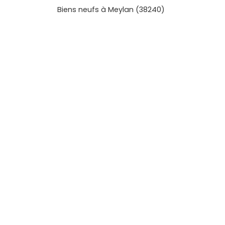
intérieur à ton image, sans compromis sur le 
Biens neufs à Meylan (38240)
surface, prestations et emplacements au sei
résidences et maisons disponibles, repère ce
celles qui offrent l’accès le plus direct aux acti
montagnes et villages voisins dynamiques, il e
reste qu’à identifier celle qui te ressemble e