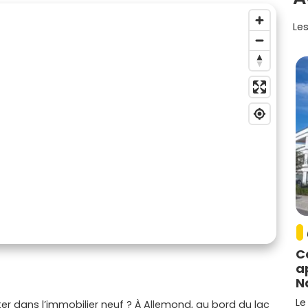
Les
C
a
N
Le
ter dans l’immobilier neuf ? À Allemond, au bord du lac