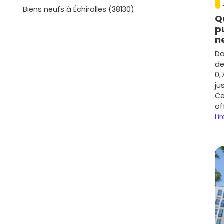
confort. Prêt à te projeter concrètement et à comparer
Biens neufs à Échirolles (38130)
n d’un
programme neuf à Allemond
? Parcours les
Q
lles proches des écoles et des commerces, et découvre
p
vités ou à ton travail. Tu verras vite qu’ici, entre lac,
n
xiste des options pour chaque style de vie; il ne te
Da
t à demander plus d’infos pour avancer sereinement.
de
0,
ju
Ce
of
Lir