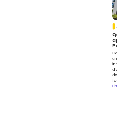
Q
a
P
Co
un
in
d'
de
fa
Lir