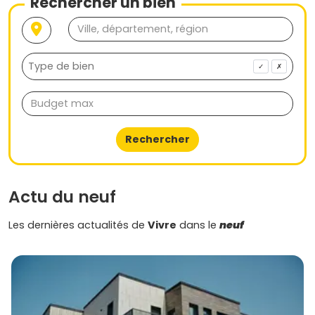
Rechercher un bien
bientôt poser tes valises dans un lieu qui te ressemble.
✓
✗
Rechercher
Actu du neuf
Les dernières actualités de
Vivre
dans le
neuf