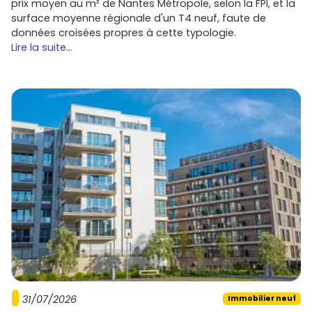
prix moyen au m² de Nantes Métropole, selon la FPI, et la
valorisation dans le temps. Pour repérer rapidement les
surface moyenne régionale d'un T4 neuf, faute de
programmes en vente, comparer les
prix
, les
plans
et les
données croisées propres à cette typologie.
dates de livraison
, rends-toi sur
Vivre dans le neuf
et
Lire la suite...
sélectionne les annonces qui collent à ton projet. Plus tu
te positionnes tôt, plus tu as de choix sur l'étage,
l'orientation et les lots avec terrasse.
31/07/2026
Immobilier neuf