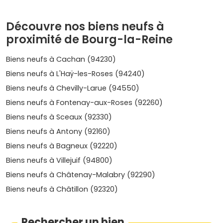
en restant proche de la gare et des écoles, souvent
entre
7 000 et 8 500 €/m²
dans le neuf, avec un bon
Découvre nos biens neufs à
rapport qualité/prix.
République – Albert 1er – Fontaine Grelot
:
proximité de Bourg-la-Reine
ambiance résidentielle, immeubles récents et petites
copropriétés. Compte en général
7 500 à 9 000 €/m²
Biens neufs à Cachan (94230)
pour un programme bien placé.
Biens neufs à L'Haÿ-les-Roses (94240)
Ces fourchettes varient selon la
surface
, les
prestations
Biens neufs à Chevilly-Larue (94550)
(espaces extérieurs, parking, vue), la proximité de la
gare
Biens neufs à Fontenay-aux-Roses (92260)
et la date de livraison. Compare bien les plans et
Biens neufs à Sceaux (92330)
l'exposition avant de réserver.
Biens neufs à Antony (92160)
Prix, tendances et évolution récente
Biens neufs à Bagneux (92220)
Des niveaux de prix hétérogènes
: la commune
Biens neufs à Villejuif (94800)
présente un éventail de tarifs suivant le micro-secteur. Sur
Biens neufs à Châtenay-Malabry (92290)
l'ensemble du marché, vise en neuf une fourchette
globale d'environ
7 000 à 10 500 €/m²
, les adresses
Biens neufs à Châtillon (92320)
premium et les grandes surfaces familiales pouvant
dépasser ce plafond.
Rechercher un bien