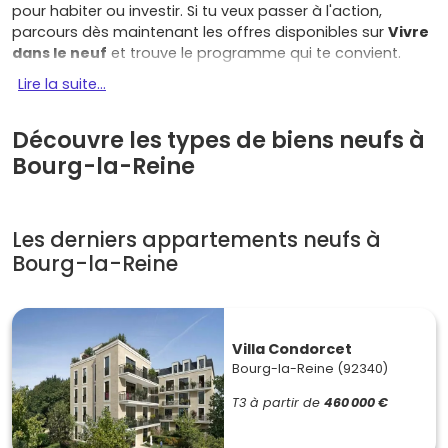
pour habiter ou investir. Si tu veux passer à l'action,
parcours dès maintenant les offres disponibles sur
Vivre
dans le neuf
et trouve le programme qui te convient.
Lire la suite...
Les atouts qui font la différence
Accessibilité express
: la station
Bourg-la-Reine (RER
Découvre les types de biens neufs à
B)
relie rapidement Paris (Denfert, Châtelet) et dessert les
Bourg-la-Reine
pôles universitaires au sud, jusqu'à
Paris-Saclay
. Idéal
pour réduire tes temps de trajet ou sécuriser une location.
Cadre de vie premium
: rues arborées, commerces de
Les derniers appartements neufs à
proximité, équipements culturels, écoles réputées à
Bourg-la-Reine
proximité, et le
parc de Sceaux
à deux pas pour courir, se
balader ou télétravailler au calme en terrasse. Pour vivre
au quotidien, c'est confortable.
Villa Condorcet
Demande locative soutenue
: avec les étudiants (IUT de
Bourg-la-Reine (92340)
Sceaux, filières de
Paris-Saclay
accessibles en RER) et les
jeunes actifs, les petites surfaces bien situées se louent
T3 à partir de
460 000 €
vite. Si tu cherches un placement, le
studio/T2
proche de
la gare reste une valeur sûre.