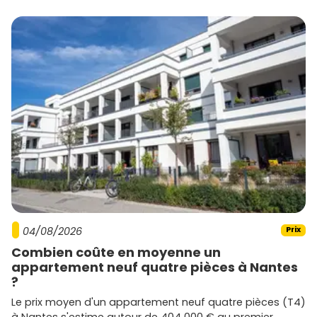
locale, délais, qualité des matériaux. Privilégie les
programmes conformes
RE 2020
.
Réserve au bon moment
: au lancement pour avoir
le choix (étage, exposition) ou plus tard pour tenter
une opportunité. Dans tous les cas, vérifie les
délais
de livraison
.
Prêt à avancer ? Parcours les annonces de
immobilier
neuf Thorigné-Fouillard
sur
Vivre dans le neuf
,
compare les prix (
4 200 à 5 200 €/m²
selon secteurs),
repère les lots avec
balcon
ou
terrasse
, et bloque un
rendez-vous pour affiner ton financement. Plus tu t'y
prends tôt, plus tu as de chances de trouver le bien qui te
ressemble.
04/08/2026
Prix
Combien coûte en moyenne un
appartement neuf quatre pièces à Nantes
?
Le prix moyen d'un appartement neuf quatre pièces (T4)
à Nantes s'estime autour de 404 000 € au premier