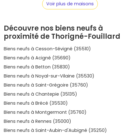
lancements récents, l'
immobilier neuf Thorigné-
Voir plus de maisons
Fouillard
se situe globalement entre
4 200 et 5 200 €/m²
pour les appartements, avec des pics pour les biens très
bien placés ou dotés d'
extérieurs
généreux.
Découvre nos biens neufs à
Évolution sur 5 ans
proximité de Thorigné-Fouillard
: portée par l'attractivité rennaise, la
commune a connu une progression estimée autour de
+20 % à +30 %
selon les secteurs et la période de
Biens neufs à Cesson-Sévigné (35510)
commercialisation. Les zones proches de
Cesson-
Biens neufs à Acigné (35690)
Sévigné
et des pôles d'emploi ont parfois fait mieux (
+25
Biens neufs à Betton (35830)
% à +35 %
), tandis que les secteurs plus périphériques
affichent une hausse plus mesurée (
+15 % à +22 %
).
Biens neufs à Noyal-sur-Vilaine (35530)
Biens neufs à Saint-Grégoire (35760)
Pourquoi ça monte ?
Rareté foncière à proximité de
Rennes, coûts de construction liés aux normes
RE 2020
, et
Biens neufs à Chantepie (35135)
demande locative
soutenue par les étudiants et jeunes
Biens neufs à Brécé (35530)
actifs. À moyen terme, cela soutient la valeur des biens
bien situés.
Biens neufs à Montgermont (35760)
Biens neufs à Rennes (35000)
Tendances actuelles
:
Biens neufs à Saint-Aubin-d'Aubigné (35250)
Espaces extérieurs
(balcons, terrasses, jardins) très