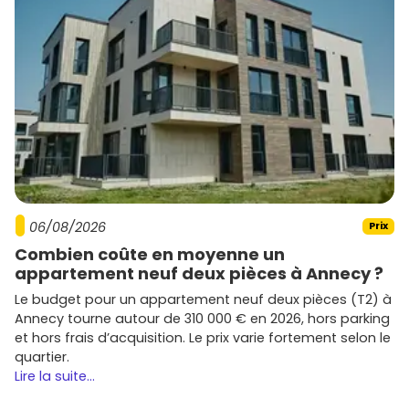
Chaque programme a ses spécificités (architecture,
labels, équipements communs). Compare les
prestations, les délais et le niveau de finition pour choisir
sereinement.
Conseils pratiques pour réussir ton
achat en immobilier neuf Thorigné-
Fouillard
Clarifie ton projet
: résidence principale ou
investissement locatif
? Vise un secteur cohérent
(centre-bourg, forêt, proximité emplois) et une
06/08/2026
Prix
typologie adaptée.
Combien coûte en moyenne un
Évalue ton budget
: anticipe apport, mensualités, et
appartement neuf deux pièces à Annecy ?
regarde les
aides
possibles (PTZ, dispositifs fiscaux
en vigueur selon ton profil et la zone). Les
frais de
Le budget pour un appartement neuf deux pièces (T2) à
notaire réduits
du neuf allègent la facture.
Annecy tourne autour de 310 000 € en 2026, hors parking
Scrute le plan
: orientation, vis-à-vis, distribution,
et hors frais d’acquisition. Le prix varie fortement selon le
rangements, surfaces extérieures, place de
quartier.
stationnement,
local vélos
. Vise une future
revente
Lire la suite...
facile.
Compare les promoteurs
: garanties, réputation