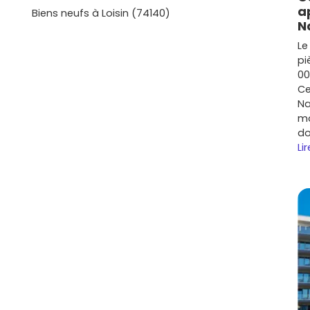
s. Prêt à voir concrètement ce que cela donne ?
a
Biens neufs à Loisin (74140)
programme neuf à Gex
avec ceux de Ferney-Voltaire,
N
y : tu repèreras vite les options qui te correspondent,
Le
a future maison ou ton futur appartement, sans
pi
x.
00
Ce
Na
mo
do
Lir