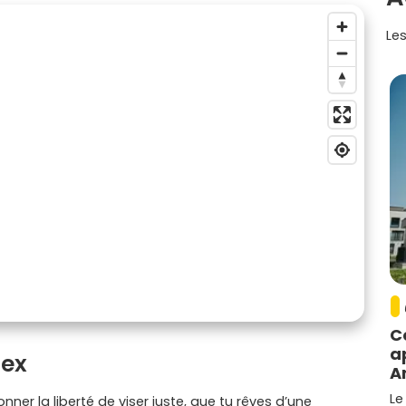
Les
C
a
Gex
A
Le
donner la liberté de viser juste, que tu rêves d’une