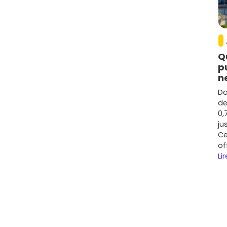
Q
p
n
Da
de
0,
ju
Ce
of
Lir