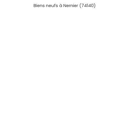
adresses pertinentes et des plans bien pensé
Biens neufs à Nernier (74140)
Parcours notre sélection et compare chaque
Divonne-les-Bains, Cessy ou Saint-Genis-Pouill
et tu pourras te projeter sereinement dans t
pression, juste avec l’envie de faire le bon choi