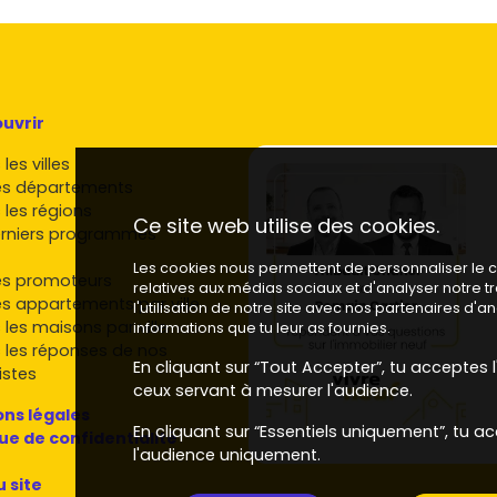
uvrir
les villes
es départements
 les régions
Ce site web utilise des cookies.
rniers programmes
Les cookies nous permettent de personnaliser le co
es promoteurs
relatives aux médias sociaux et d'analyser notre 
es appartements par ville
l'utilisation de notre site avec nos partenaires d'
 les maisons par ville
informations que tu leur as fournies.
 les réponses de nos
En cliquant sur “Tout Accepter”, tu acceptes l'
istes
ceux servant à mesurer l'audience.
ns légales
En cliquant sur “Essentiels uniquement”, tu ac
que de confidentialité
l'audience uniquement.
u site