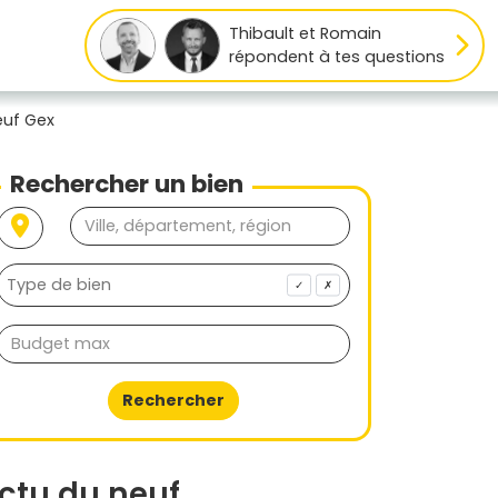
Thibault et Romain
répondent à tes questions
euf Gex
Rechercher un bien
✓
✗
Rechercher
ctu du neuf