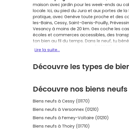
maison avec jardin pour les week-ends au ca
locale. Ici, au pied du Jura et aux portes de l
pratique, avec Genève toute proche et des 
les-Bains, Cessy, Saint-Genis-Pouilly, Prévess
Vesancy à moins de 20 km. Gex coche les case
écoles et commerces accessibles, des transport
ton bien au fil du temps. Dans le neuf, tu bén
énergétiques de haut niveau (RE2020), d’une i
Lire la suite...
d’équipements qui facilitent la vie au quotidi
domotique. C’est un confort immédiat qui se v
Découvre les types de bie
grâce aux garanties légales (parfait achèvem
bien après la remise des clés. Si tu es primo-a
taux zéro et d’allégements fiscaux locaux, pa
qui rend le budget plus respirable sans sacrifie
Découvre nos biens neufs 
personnalisation : dans un
programme neuf 
faïences, options de cuisine ou de salle de 
Biens neufs à Cessy (01170)
que ce soit un trois-pièces traversant avec
terrasse et coin potager. La localisation te don
Biens neufs à Versonnex (01210)
Genève et l’attractivité du Pays de Gex entre
Biens neufs à Ferney-Voltaire (01210)
ou louer un jour, tandis que la qualité de cons
cherches le calme d’un quartier résidentiel ou 
Biens neufs à Thoiry (01710)