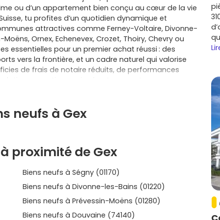
pi
lme ou d’un appartement bien conçu au cœur de la vie
31
a Suisse, tu profites d’un quotidien dynamique et
d’
communes attractives comme Ferney-Voltaire, Divonne-
qu
in-Moëns, Ornex, Echenevex, Crozet, Thoiry, Chevry ou
Lir
s essentielles pour un premier achat réussi : des
s vers la frontière, et un cadre naturel qui valorise
éficies de frais de notaire réduits, de performances
solation acoustique soignée et, souvent,
en comme le stationnement, le local vélo ou la
oit aussi sur tes charges, et un gage de pérennité
ns neufs à Gex
ent, biennale et décennale) qui sécurisent ton achat
ccédant, tu peux, selon ton profil, bénéficier du prêt à
rfois une exonération temporaire de taxe foncière, ce
r la qualité. L’autre bonne nouvelle, c’est la
à proximité de Gex
à Gex
, tu peux souvent choisir les finitions (sols,
bains) et aménager un espace vraiment à ton image,
Biens neufs à Ségny (01170)
 balcon et vue dégagée ou une maison mitoyenne avec
ne aussi un vrai levier pour l’avenir : la proximité de
Biens neufs à Divonne-les-Bains (01220)
tiennent une demande soutenue, utile si tu dois revendre
Biens neufs à Prévessin-Moëns (01280)
truction protège la valeur dans le temps. Bref, que tu
la praticité d’un centre animé, tu trouveras des
Biens neufs à Douvaine (74140)
C