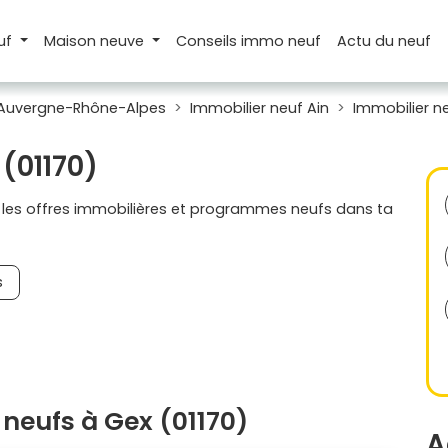
uf
Maison
neuve
Conseils
immo neuf
Actu
du neuf
 Auvergne-Rhône-Alpes
Immobilier neuf Ain
Immobilier n
 (01170)
s les offres immobilières et programmes neufs dans ta
s
neufs à Gex (01170)
A