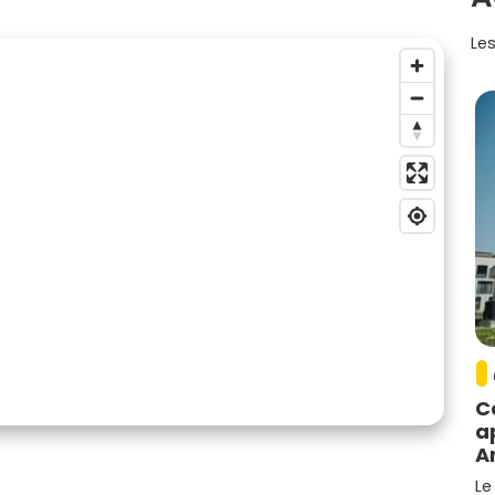
Les
C
a
A
Le