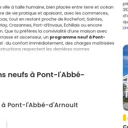
pi
ille à taille humaine, bien placée entre terre et océan
31
adre de vie pratique et apaisant, avec les commerces,
d’
 pas, tout en restant proche de Rochefort, Saintes,
qu
lay, Crazannes, Port-d’Envaux, Échillais ou encore
Lir
. Que tu préfères la convivialité d’une maison avec
errasse et ascenseur, un
programme neuf à Pont-
iel : du confort immédiatement, des charges maîtrisées
constructions respectent les dernières normes
solation au top, des équipements performants et des
. Tu bénéficies de
frais de notaire réduits
, souvent
ranties solides (parfait achèvement, biennale,
ns neufs à Pont-l'Abbé-
comme le
PTZ
pour les primo-accédants, ainsi que d’une
ière décidée localement. En VEFA, tu avances à ton
, et tu peux
personnaliser
certaines finitions pour un
dien simple, les résidences neuves misent sur la
 la domotique et une bonne isolation acoustique ; pour
sé, d’un espace extérieur facile à vivre et de matériaux
 à Pont-l'Abbé-d'Arnoult
vente future, car la qualité énergétique et les garanties
gramme neuf à Pont-l’Abbé-d’Arnoult
, tu investis
é des déplacements et des services, avec la proximité
C
t et Saintes, tout en conservant la douceur de vie