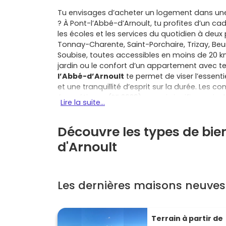
Tu envisages d’acheter un logement dans une v
? À Pont-l’Abbé-d’Arnoult, tu profites d’un c
les écoles et les services du quotidien à deux
Tonnay-Charente, Saint-Porchaire, Trizay, Beur
Soubise, toutes accessibles en moins de 20 km
jardin ou le confort d’un appartement avec t
l’Abbé-d’Arnoult
te permet de viser l’essent
et une tranquillité d’esprit sur la durée. Les 
énergétiques (RE 2020), ce qui signifie une i
Lire la suite...
économies sur tes factures
mois après mois
divisés par deux par rapport à l’ancien, de ga
Découvre les types de bie
décennale
) et, selon ta situation, d’aides 
possible exonération temporaire de taxe fonc
d'Arnoult
rythme grâce à des appels de fonds encadrés
logement vraiment à ton image. Pour un quoti
sécurité (accès contrôlés), le stationnement,
une maison neuve, tu profites d’un plan optimi
Les dernières maisons neuves
durables. C’est aussi un choix malin pour la re
rassurent les acheteurs. En choisissant un
pro
dans un lieu où tout est pensé pour la fluidit
Terrain à partir de
de pôles d’emploi et d’équipements à Rochefor