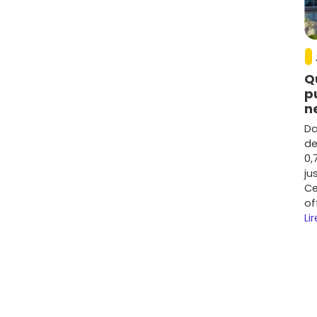
Q
p
n
Da
de
0,
ju
Ce
of
Lir