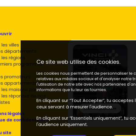
uvrir
les villes
es départements
 les régions
Ce site web utilise des cookies.
rniers programmes
Les cookies nous permettent de personnaliser le co
es promoteurs
relatives aux médias sociaux et d'analyser notre 
es appartements par ville
l'utilisation de notre site avec nos partenaires d'
 les maisons par ville
informations que tu leur as fournies.
 les réponses de nos
En cliquant sur “Tout Accepter”, tu acceptes l'
istes
ceux servant à mesurer l'audience.
ns légales
En cliquant sur “Essentiels uniquement”, tu ac
que de confidentialité
l'audience uniquement.
u site