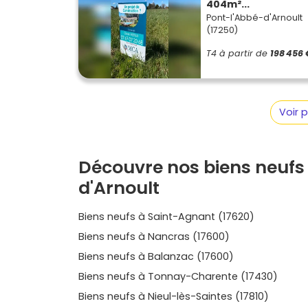
404m²...
d’un bourg charentais. Si tu hésites entre mai
Pont-l'Abbé-d'Arnoult
extérieur, entretien, accessibilité) : le neuf te
(17250)
performance. Prêt à explorer les possibilités ? 
T4 à partir de
198 456 
typologies, les emplacements et les atouts 
mais aussi ceux situés autour de Tonnay-Chare
trouves rapidement le bien qui te ressemble. J
disponibilités : tu verras, il y a sûrement une
Voir 
permettra d’emménager sereinement, sans tra
Découvre nos biens neufs 
d'Arnoult
Biens neufs à Saint-Agnant (17620)
Biens neufs à Nancras (17600)
Biens neufs à Balanzac (17600)
Biens neufs à Tonnay-Charente (17430)
Biens neufs à Nieul-lès-Saintes (17810)