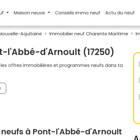
uf
Maison
neuve
Conseils
immo neuf
Actu
du neuf
Nouvelle-Aquitaine
Immobilier neuf Charente Maritime
I
t-l'Abbé-d'Arnoult (17250)
s les offres immobilières et programmes neufs dans ta
s
neufs à Pont-l'Abbé-d'Arnoult
A