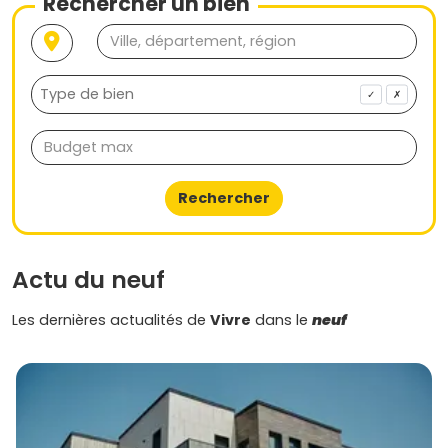
Rechercher un bien
presser, mais avec toutes les infos pour décider
sereinement.
✓
✗
Rechercher
Actu du neuf
Les dernières actualités de
Vivre
dans le
neuf