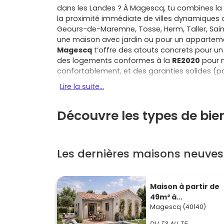
dans les Landes ? À Magescq, tu combines la tr
la proximité immédiate de villes dynamiques c
Geours-de-Maremne, Tosse, Herm, Taller, Sa
une maison avec jardin ou pour un appartem
Magescq
t’offre des atouts concrets pour un
des logements conformes à la
RE2020
pour m
confortablement, et des garanties solides (p
protègent longtemps contre les imprévus. Tu 
Lire la suite...
stationnement optimisé, d’ascenseurs dans le
tout sans gros travaux à prévoir avant des 
Découvre les types de bi
souvent activer le
PTZ
selon la zone et leur sit
du statut de locataire à celui de propriétaire. 
nature de la forêt landaise, les étangs de So
commerces de proximité, les services utiles (é
Les dernières maisons neuve
rapidement pour les week-ends. En apparteme
charges maîtrisées et chauffage performant ;
facile à vivre et parfois la possibilité de pers
ton
programme neuf à Magescq
Maison à partir de
en fonction
la qualité du quartier, et compare avec les o
49m² à...
ton budget ou la surface. Mon conseil : prends 
Magescq (40140)
prestations (rangements, volets, salle de bain 
DU T3 AU T5