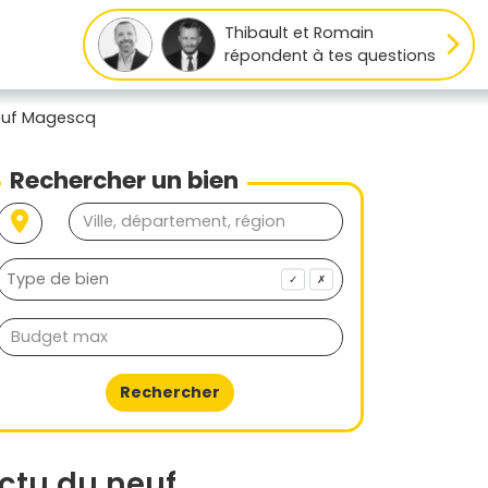
Thibault et Romain
répondent à tes questions
euf Magescq
Rechercher un bien
✓
✗
Rechercher
ctu du neuf