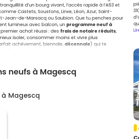
pi
anquillité d’un bourg vivant, l’accès rapide à l’A63 et
31
omme Castets, Soustons, Linxe, Léon, Azur, Saint-
d’
int-Jean-de-Marsacq ou Saubion. Que tu penches pour
qu
ent lumineux avec balcon, un
programme neuf à
Lir
 premier achat réussi : des
frais de notaire réduits
,
ieux isoler, consommer moins et vivre plus
arfait achèvement, biennale,
décennale
) qui te
profites aussi d’espaces bien pensés, d’un
s résidences et d’un niveau de sécurité moderne, le
années. Côté budget, les primo-accédants peuvent
ens neufs à Magescq
uation, ce qui allège la mensualité et facilite le passage
Et au quotidien, vivre à Magescq, c’est savourer l’esprit
ustons et de Léon tout proches, les marchés et
coles, santé, sports), et des plages accessibles
s à Magescq
nt, tu bénéficies d’une copropriété récente avec
 en maison, tu gagnes l’indépendance, un extérieur
onnaliser des finitions. L’emplacement est clé : choisis
 de tes trajets, des écoles, des mobilités douces et de
pportunités des communes voisines si tu veux ajuster
le temps d’étudier les plans, l’orientation, les
équipée), la place de parking et la date de livraison ;
C