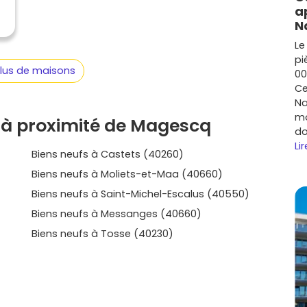
ce. Tu hésites entre maison et appartement ? Pense à
a
entretien, à la revente et à la location éventuelle : le
N
t dans une zone aussi recherchée que Magescq et ses
Le
 Découvre les options disponibles, compare les
pi
agescq
qui correspond vraiment à ton projet : sur Vivre
plus de maisons
00
e claire des prestations et avancer à ton rythme, sans
Ce
.
Na
mo
 à proximité de Magescq
do
Lir
Biens neufs à Castets (40260)
Biens neufs à Moliets-et-Maa (40660)
Biens neufs à Saint-Michel-Escalus (40550)
Biens neufs à Messanges (40660)
Biens neufs à Tosse (40230)