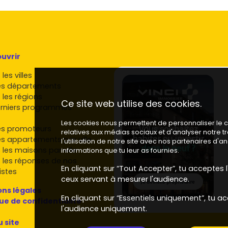
uvrir
les villes
es départements
 les régions
Ce site web utilise des cookies.
rniers programmes
Les cookies nous permettent de personnaliser le co
es promoteurs
relatives aux médias sociaux et d'analyser notre 
es appartements par ville
l'utilisation de notre site avec nos partenaires d'
 les maisons par ville
informations que tu leur as fournies.
 les réponses de nos
En cliquant sur “Tout Accepter”, tu acceptes l'
istes
ceux servant à mesurer l'audience.
ns légales
En cliquant sur “Essentiels uniquement”, tu ac
que de confidentialité
l'audience uniquement.
u site