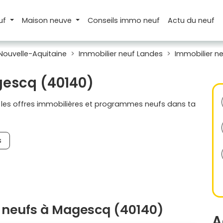
uf
Maison
neuve
Conseils
immo neuf
Actu
du neuf
Nouvelle-Aquitaine
Immobilier neuf Landes
Immobilier n
gescq (40140)
s les offres immobilières et programmes neufs dans ta
s
 neufs à Magescq (40140)
A