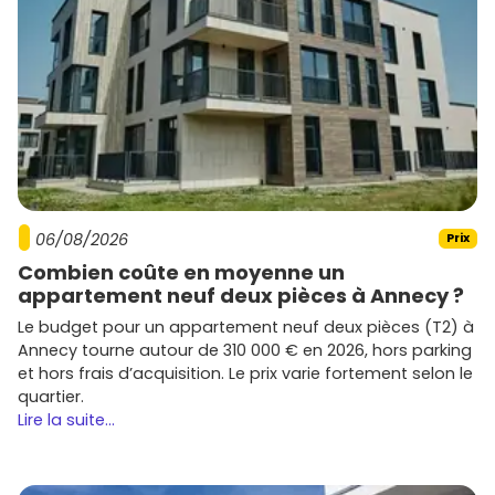
années
Ces dernières années, les
prix de l'immobilier neuf à
Croix
ont connu une hausse de 15 à 20 %. Cette
augmentation reflète l'attractivité croissante de la ville et
ses projets d'urbanisation ambitieux.
Une forte demande locative et des
quartiers en développement
06/08/2026
Prix
Avec une
population jeune
et dynamique, Croix garantit
une
demande locative constante
. Les projets
Combien coûte en moyenne un
immobiliers modernes dans les
quartiers en
appartement neuf deux pièces à Annecy ?
développement
attirent aussi bien les investisseurs que
Le budget pour un appartement neuf deux pièces (T2) à
les familles.
Annecy tourne autour de 310 000 € en 2026, hors parking
et hors frais d’acquisition. Le prix varie fortement selon le
Tendances actuelles du marché
quartier.
immobilier
Lire la suite...
Espaces extérieurs recherchés
: les balcons et
terrasses sont très prisés.