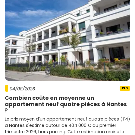
Projets écoresponsables
: les constructions
respectueuses de l'environnement suscitent un
intérêt croissant.
Les promoteurs actifs à Croix
Plusieurs promoteurs de renom opèrent à Croix,
proposant une large gamme de biens immobiliers :
Nexity
Ce promoteur développe des programmes variés, allant
des logements abordables aux biens haut de gamme.
04/08/2026
Prix
Bouygues Immobilier
Combien coûte en moyenne un
appartement neuf quatre pièces à Nantes
Réputé pour ses résidences modernes, Bouygues
?
Immobilier est un acteur incontournable à Croix.
Le prix moyen d'un appartement neuf quatre pièces (T4)
Promoteurs locaux
à Nantes s'estime autour de 404 000 € au premier
trimestre 2026, hors parking. Cette estimation croise le