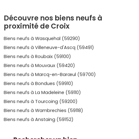
sont particulièrement prisées par les étudiants et les
jeunes actifs, garantissant un investissement pérenne.
Découvre nos biens neufs à
Une qualité de vie remarquable
proximité de Croix
Croix séduit par ses
espaces verts
et son patrimoine
Biens neufs à Wasquehal (59290)
architectural. Ses
transports en commun
performants
facilitent la mobilité quotidienne, rendant la ville
Biens neufs à Villeneuve-d'Ascq (59491)
accessible et agréable à vivre.
Biens neufs à Roubaix (59100)
Biens neufs à Mouvaux (59420)
Des quartiers à forte potentialité
Biens neufs à Marcq-en-Barœul (59700)
Biens neufs à Bondues (59910)
Plusieurs
quartiers de Croix
se distinguent par leur
Biens neufs à La Madeleine (59110)
attractivité et leur potentiel d'investissement. Voici
quelques-uns des plus intéressants :
Biens neufs à Tourcoing (59200)
Barbieux
Biens neufs à Wambrechies (59118)
Biens neufs à Anstaing (59152)
Ce quartier résidentiel est très prisé pour ses maisons
cossues et ses
espaces arborés
. Il attire les familles en
quête de tranquillité et de confort.