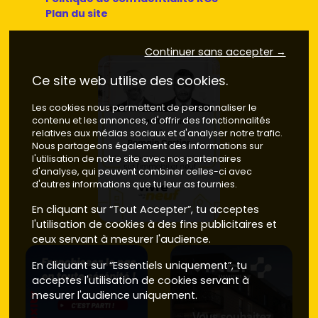
secteur).
Plan du site
Anticipe la VEFA
: échéancier d'appels de fonds,
délais, réception. Pose des questions sur les
Continuer sans accepter →
matériaux et la gestion des parties communes.
Prêt à passer à l'action ? Parcours les programmes en
Ce site web utilise des cookies.
immobilier neuf à Beaune
sur
Vivre dans le neuf
, filtre
par
quartier
Les cookies nous permettent de personnaliser le
, type de logement et budget, et demande
contenu et les annonces, d'offrir des fonctionnalités
une visite ou une mise en relation pour avancer dès
relatives aux médias sociaux et d'analyser notre trafic.
aujourd'hui.
Nous partageons également des informations sur
l'utilisation de notre site avec nos partenaires
d'analyse, qui peuvent combiner celles-ci avec
d'autres informations que tu leur as fournies.
En cliquant sur “Tout Accepter”, tu acceptes
l'utilisation de cookies à des fins publicitaires et
ceux servant à mesurer l'audience.
En cliquant sur “Essentiels uniquement”, tu
acceptes l'utilisation de cookies servant à
mesurer l'audience uniquement.