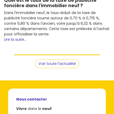
Quel est le taux de la taxe de publicité
neuf à Beaune
foncière dans l'immobilier neuf ?
Plusieurs acteurs opèrent à Beaune et dans le sillon Dijon–
Dans l'immobilier neuf, le taux réduit de la taxe de
Côte-d'Or. Voici des promoteurs que tu retrouveras
publicité foncière tourne autour de 0,70 % à 0,715 %,
souvent en
immobilier neuf à Beaune
:
contre 5,80 % dans l'ancien, voire jusqu'à 6,32 % dans
certains départements. Cette taxe est prélevée à l'achat
Nexity
: gamme large, du primo-accédant au haut
pour officialiser la vente.
de gamme.
Lire la suite...
Bouygues Immobilier
: programmes modernes,
attention portée à l'écoresponsabilité.
Eiffage Immobilier
et
Vinci Immobilier
:
emplacements stratégiques et qualité de
construction.
Voir toute l'actualité
Kaufman & Broad
et
Cogedim
: positionnement
standing selon les secteurs.
Pitch Immo
et
Icade
: offres variées, souvent bien
situées pour la vie quotidienne.
Promoteurs régionaux
comme
SMCI
,
SEGER
ou
Sully Immobilier
: bonnes références locales,
Nous contacter
produits adaptés au marché bourguignon.
Vivre
dans le
neuf
Compare toujours la
notice descriptive
, les prestations