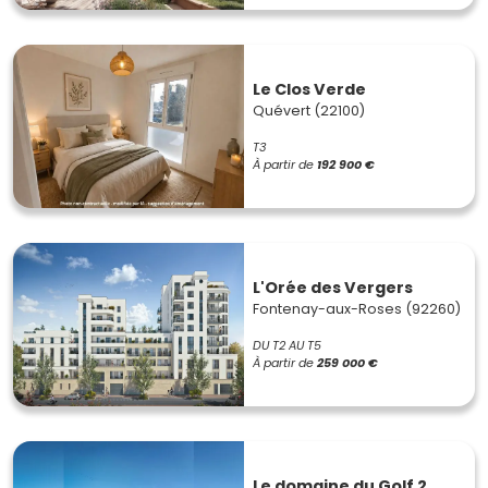
Le Clos Verde
Quévert (22100)
T3
À partir de
192 900 €
L'Orée des Vergers
Fontenay-aux-Roses (92260)
DU T2 AU T5
À partir de
259 000 €
Le domaine du Golf 2