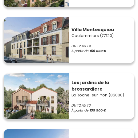
Villa Montesquiou
Coulommiers (77120)
DU T2 AU T4
À partir de
159 000 €
Les jardins de la
brossardiere
La Roche-sur-Yon (85000)
DU T2 AU T3
À partir de
139 900 €