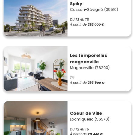
Spiky
Cesson-Sévigné (35510)
DU T3 AU T5
À partir de
292 000 €
Les temporelles
magnanville
Magnanville (78200)
T3
À partir de
293 900 €
Coeur de Ville
Locmiquélic (56570)
DU T2 AU T5
À partir de
211 440 €