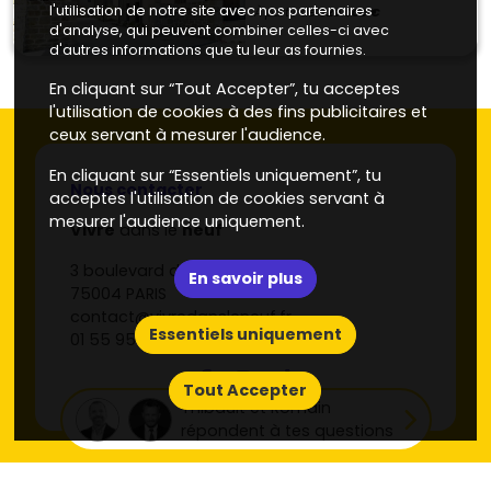
l'utilisation de notre site avec nos partenaires
À partir de
320 000 €
d'analyse, qui peuvent combiner celles-ci avec
d'autres informations que tu leur as fournies.
En cliquant sur “Tout Accepter”, tu acceptes
l'utilisation de cookies à des fins publicitaires et
ceux servant à mesurer l'audience.
En cliquant sur “Essentiels uniquement”, tu
Nous contacter
acceptes l'utilisation de cookies servant à
mesurer l'audience uniquement.
Vivre
dans le
neuf
3 boulevard du Palais
En savoir plus
75004 PARIS
contact@vivredansleneuf.fr
Essentiels uniquement
01 55 95 89 89
Tout Accepter
Thibault et Romain
répondent à tes questions
À découvrir