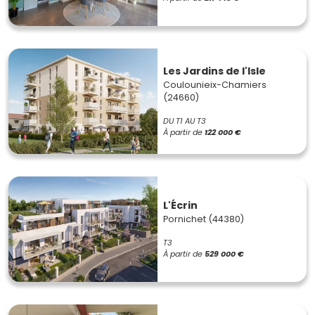
Les Jardins de l'Isle
Coulounieix-Chamiers
(24660)
DU T1 AU T3
À partir de
122 000 €
L'Écrin
Pornichet (44380)
T3
À partir de
529 000 €