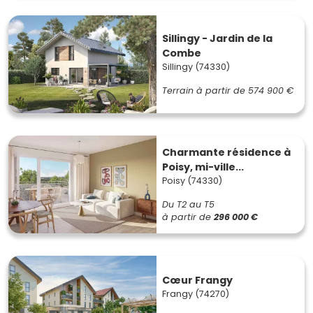
Sillingy - Jardin de la
Combe
Sillingy (74330)
Terrain à partir de
574 900 €
Charmante résidence à
Poisy, mi-ville...
Poisy (74330)
Du T2 au T5
à partir de
296 000 €
Cœur Frangy
Frangy (74270)