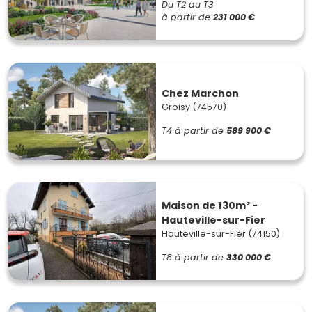
Du T2 au T3
à partir de
231 000 €
Chez Marchon
Groisy (74570)
T4
à partir de
589 900 €
Maison de 130m² -
Hauteville-sur-Fier
Hauteville-sur-Fier (74150)
T8
à partir de
330 000 €