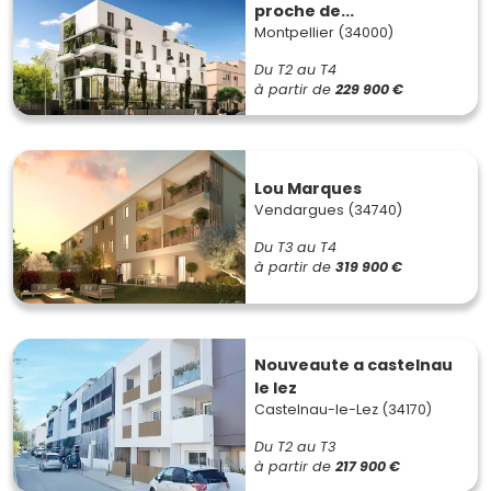
proche de...
Montpellier (34000)
Du T2 au T4
à partir de
229 900 €
Lou Marques
Vendargues (34740)
Du T3 au T4
à partir de
319 900 €
Nouveaute a castelnau
le lez
Castelnau-le-Lez (34170)
Du T2 au T3
à partir de
217 900 €