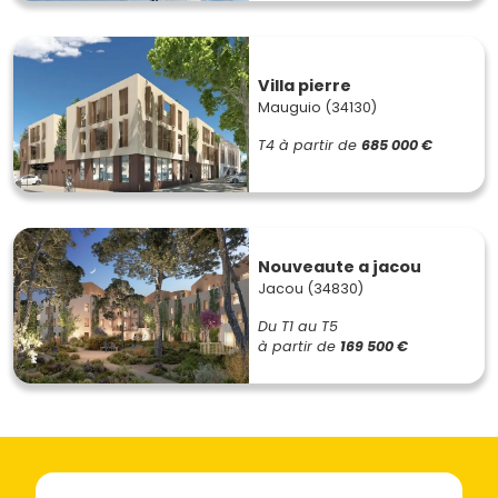
Villa pierre
Mauguio (34130)
T4
à partir de
685 000 €
Nouveaute a jacou
Jacou (34830)
Du T1 au T5
à partir de
169 500 €