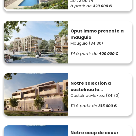
Du T2 au T4
à partir de
329 000 €
Opus immo presente a
mauguio
Mauguio (34130)
T4
à partir de
400 000 €
Notre selection a
castelnau le...
Castelnau-le-Lez (34170)
T3
à partir de
315 000 €
Notre coup de coeur