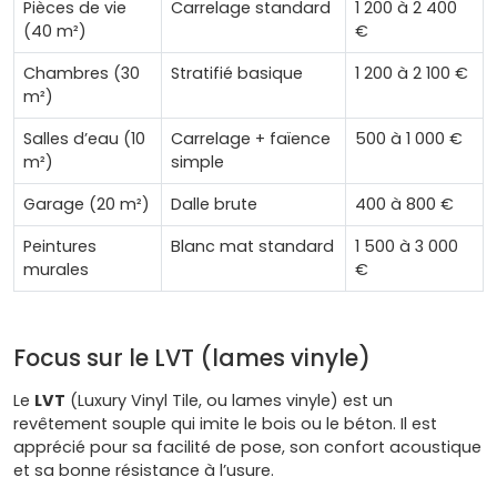
Pièces de vie
Carrelage standard
1 200 à 2 400
(40 m²)
€
Chambres (30
Stratifié basique
1 200 à 2 100 €
m²)
Salles d’eau (10
Carrelage + faïence
500 à 1 000 €
m²)
simple
Garage (20 m²)
Dalle brute
400 à 800 €
Peintures
Blanc mat standard
1 500 à 3 000
murales
€
Focus sur le LVT (lames vinyle)
Le
LVT
(Luxury Vinyl Tile, ou lames vinyle) est un
revêtement souple qui imite le bois ou le béton. Il est
apprécié pour sa facilité de pose, son confort acoustique
et sa bonne résistance à l’usure.