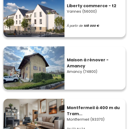
Liberty commerce - t2
Vannes (56000)
À partir de
108 000 €
Maison à rénover -
Amancy
Amancy (74800)
Montfermeil à 400 m du
Tram...
Montfermeil (93370)
DU T2 AU T4