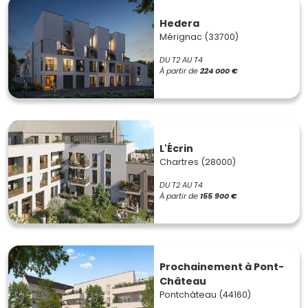
Hedera
Mérignac (33700)
DU T2 AU T4
À partir de
224 000 €
L'Écrin
Chartres (28000)
DU T2 AU T4
À partir de
155 900 €
Prochainement à Pont-
Château
Pontchâteau (44160)