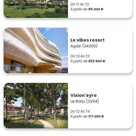
DU T1 AU T3
À partir de
95 000 €
Le vibes resort
Agde (34300)
DU T2 AU T3
À partir de
632 500 €
Vision'eyre
Le Barp (33114)
DU T2 AU T4
À partir de
177 000 €