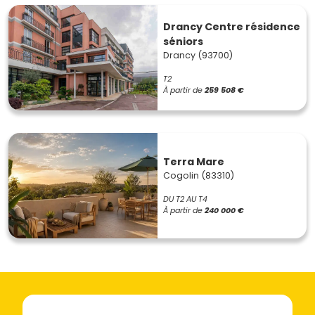
Drancy Centre résidence
séniors
Drancy (93700)
T2
À partir de
259 508 €
Terra Mare
Cogolin (83310)
DU T2 AU T4
À partir de
240 000 €