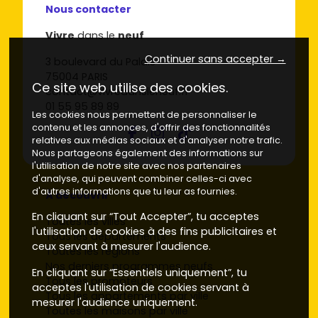
Nous contacter
Vivre
dans le
neuf
Continuer sans accepter →
3 boulevard du Palais
75004 PARIS
Ce site web utilise des cookies.
contact@vivredansleneuf.fr
01 55 95 89 89
Les cookies nous permettent de personnaliser le
contenu et les annonces, d'offrir des fonctionnalités
relatives aux médias sociaux et d'analyser notre trafic.
Nous partageons également des informations sur
l'utilisation de notre site avec nos partenaires
d'analyse, qui peuvent combiner celles-ci avec
d'autres informations que tu leur as fournies.
À découvrir
En cliquant sur “Tout Accepter”, tu acceptes
Toutes les villes
l'utilisation de cookies à des fins publicitaires et
Tous les départements
ceux servant à mesurer l'audience.
Toutes les régions
Nos derniers programmes neufs
En cliquant sur “Essentiels uniquement”, tu
Tous les promoteurs
acceptes l'utilisation de cookies servant à
Tous les appartements par ville
mesurer l'audience uniquement.
Toutes les maisons par ville