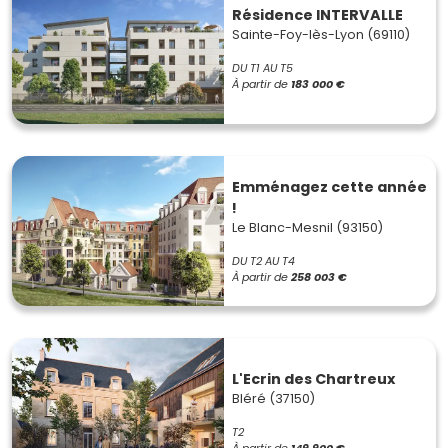
Résidence INTERVALLE
Sainte-Foy-lès-Lyon (69110)
DU T1 AU T5
À partir de
183 000 €
Emménagez cette année
!
Le Blanc-Mesnil (93150)
DU T2 AU T4
À partir de
258 003 €
L'Ecrin des Chartreux
Bléré (37150)
T2