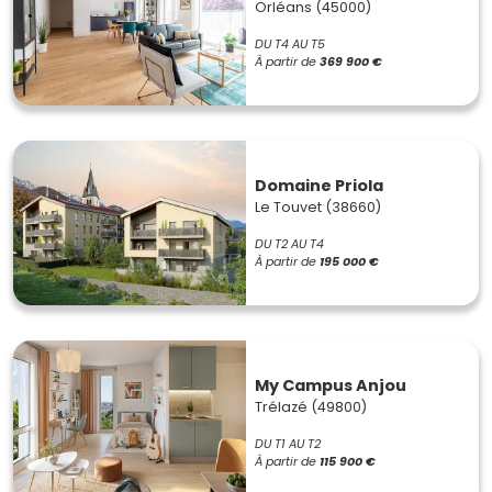
Orléans (45000)
DU T4 AU T5
À partir de
369 900 €
Domaine Priola
Le Touvet (38660)
DU T2 AU T4
À partir de
195 000 €
My Campus Anjou
Trélazé (49800)
DU T1 AU T2
À partir de
115 900 €