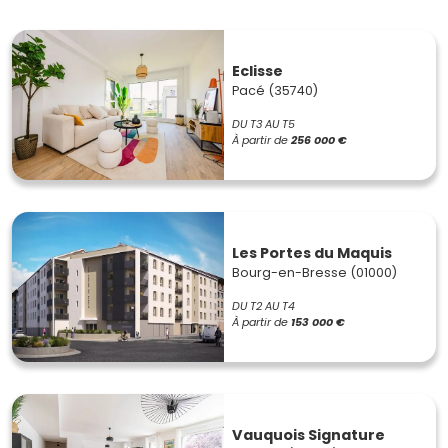
Eclisse
Pacé (35740)
DU T3 AU T5
À partir de
256 000 €
Les Portes du Maquis
Bourg-en-Bresse (01000)
DU T2 AU T4
À partir de
153 000 €
Vauquois Signature