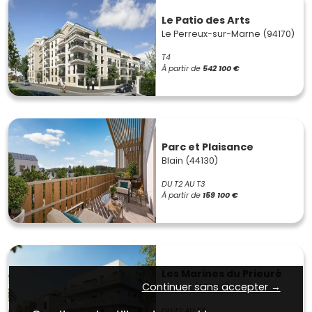
Le Patio des Arts
Le Perreux-sur-Marne (94170)
T4
À partir de
542 100 €
Parc et Plaisance
Blain (44130)
DU T2 AU T3
À partir de
159 100 €
Les Marines du Prieuré
Continuer sans accepter →
Dinard (35800)
DU T2 AU T3