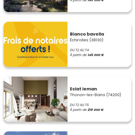
À partir de
149 900 €
Bianco bavella
Échirolles (38130)
DU T2 AU T4
À partir de
145 000 €
Eclat leman
Thonon-les-Bains (74200)
DU T2 AU T5
À partir de
219 000 €