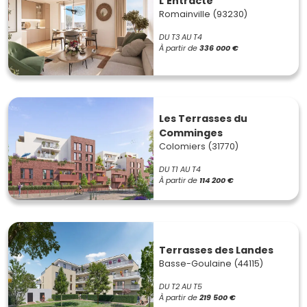
L'Entracte
Romainville (93230)
DU T3 AU T4
À partir de
336 000 €
Les Terrasses du
Comminges
Colomiers (31770)
DU T1 AU T4
À partir de
114 200 €
Terrasses des Landes
Basse-Goulaine (44115)
DU T2 AU T5
À partir de
219 500 €