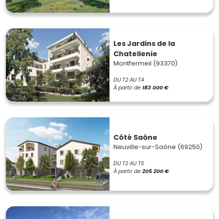
Les Jardins de la
Chatellenie
Montfermeil (93370)
DU T2 AU T4
À partir de
183 000 €
Côté Saône
Neuville-sur-Saône (69250)
DU T2 AU T5
À partir de
205 200 €