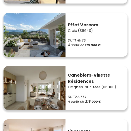
Effet Vercors
Claix (38640)
DU T1 AU T5
À partir de
179 900 €
Canebiers-Villette
Résidences
Cagnes-sur-Mer (06800)
DU T2 AU T4
À partir de
278 000 €