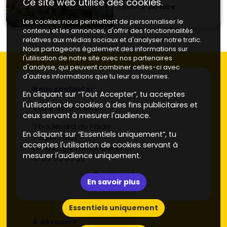
Ce site web utilise des cookies.
À partir de
238 900 €
Les cookies nous permettent de personnaliser le
contenu et les annonces, d'offrir des fonctionnalités
relatives aux médias sociaux et d'analyser notre trafic.
Nous partageons également des informations sur
l'utilisation de notre site avec nos partenaires
d'analyse, qui peuvent combiner celles-ci avec
d'autres informations que tu leur as fournies.
Nous contacter
En cliquant sur “Tout Accepter”, tu acceptes
l'utilisation de cookies à des fins publicitaires et
Vivre
dans le
neuf
ceux servant à mesurer l'audience.
3 boulevard du Palais
En cliquant sur “Essentiels uniquement”, tu
75004 PARIS
acceptes l'utilisation de cookies servant à
contact@vivredansleneuf.fr
mesurer l'audience uniquement.
01 55 95 89 89
En savoir plus
Essentiels uniquement
À découvrir