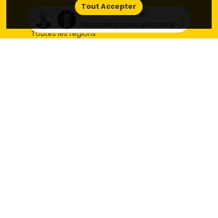
Tout Accepter
Toutes les villes
Thibault et Romain
Tous les départements
répondent à tes questions
Toutes les régions
Nos derniers programmes neufs
Tous les promoteurs
Tous les appartements par ville
Toutes les maisons par ville
Toutes les réponses de nos journalistes
Mentions légales
Politique de confidentialité RCS
Plan du site