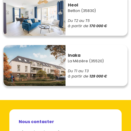
Heol
Betton (35830)
Du T2 au T5
à partir de
170 000 €
Inaka
La Mézière (35520)
Du T1 au T3
à partir de
129 000 €
Nous contacter