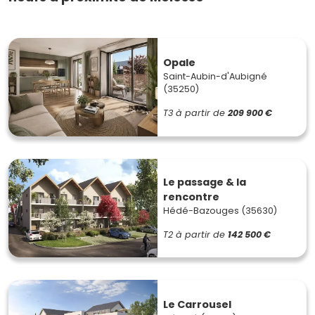
Opale
Saint-Aubin-d'Aubigné
(35250)
T3
à partir de
209 900 €
Le passage & la
rencontre
Hédé-Bazouges (35630)
T2
à partir de
142 500 €
Le Carrousel