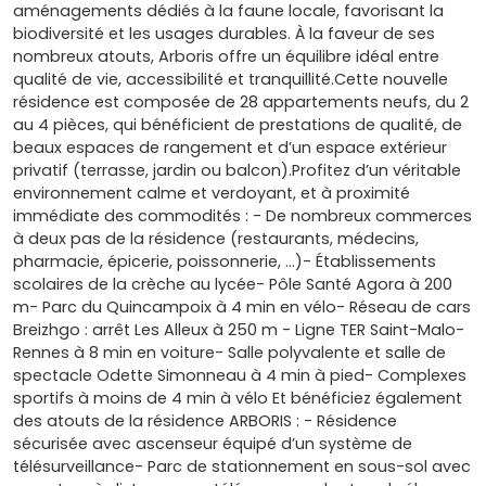
aménagements dédiés à la faune locale, favorisant la
biodiversité et les usages durables. À la faveur de ses
nombreux atouts, Arboris offre un équilibre idéal entre
qualité de vie, accessibilité et tranquillité.Cette nouvelle
résidence est composée de 28 appartements neufs, du 2
au 4 pièces, qui bénéficient de prestations de qualité, de
beaux espaces de rangement et d’un espace extérieur
privatif (terrasse, jardin ou balcon).Profitez d’un véritable
environnement calme et verdoyant, et à proximité
immédiate des commodités : - De nombreux commerces
à deux pas de la résidence (restaurants, médecins,
pharmacie, épicerie, poissonnerie, …)- Établissements
scolaires de la crèche au lycée- Pôle Santé Agora à 200
m- Parc du Quincampoix à 4 min en vélo- Réseau de cars
Breizhgo : arrêt Les Alleux à 250 m - Ligne TER Saint-Malo-
Rennes à 8 min en voiture- Salle polyvalente et salle de
spectacle Odette Simonneau à 4 min à pied- Complexes
sportifs à moins de 4 min à vélo Et bénéficiez également
des atouts de la résidence ARBORIS : - Résidence
sécurisée avec ascenseur équipé d’un système de
télésurveillance- Parc de stationnement en sous-sol avec