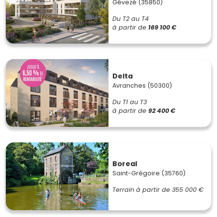
Gévezé (35850)
Du T2 au T4
à partir de
169 100 €
Delta
Avranches (50300)
Du T1 au T3
à partir de
92 400 €
Boreal
Saint-Grégoire (35760)
Terrain à partir de
355 000 €