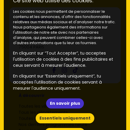
Ce site web utilise des cookies.
Les cookies nous permettent de personnaliser le
contenu et les annonces, d'offrir des fonctionnalités
Nous contacter
relatives aux médias sociaux et d'analyser notre trafic.
Nous partageons également des informations sur
Vivre
dans le
neuf
l'utilisation de notre site avec nos partenaires
d'analyse, qui peuvent combiner celles-ci avec
3 boulevard du Palais
d'autres informations que tu leur as fournies.
75004 PARIS
En cliquant sur “Tout Accepter”, tu acceptes
contact@vivredansleneuf.fr
l'utilisation de cookies à des fins publicitaires et
01 55 95 89 89
ceux servant à mesurer l'audience.
En cliquant sur “Essentiels uniquement”, tu
acceptes l'utilisation de cookies servant à
mesurer l'audience uniquement.
À découvrir
En savoir plus
Toutes les villes
Tous les départements
Essentiels uniquement
Toutes les régions
Nos derniers programmes neufs