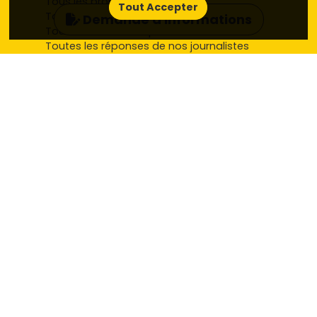
Tous les promoteurs
Tout Accepter
Tous les appartements par ville
Demande d'informations
Toutes les maisons par ville
Toutes les réponses de nos journalistes
Mentions légales
Politique de confidentialité RCS
Plan du site