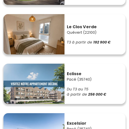
Le Clos Verde
Quévert (22100)
T3
à partir de
192 900 €
Eclisse
Pacé (35740)
Du T3 au T5
à partir de
256 000 €
Excelsior
Pacé (35740)