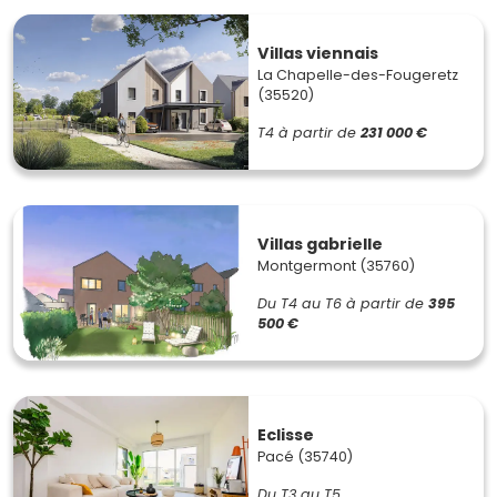
Villas viennais
La Chapelle-des-Fougeretz
(35520)
T4
à partir de
231 000 €
Villas gabrielle
Montgermont (35760)
Du T4 au T6
à partir de
395
500 €
Eclisse
Pacé (35740)
Du T3 au T5