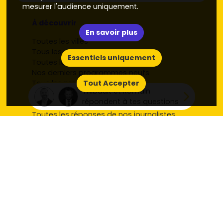
mesurer l'audience uniquement.
À découvrir
En savoir plus
Toutes les villes
Tous les départements
Essentiels uniquement
Toutes les régions
Nos derniers programmes neufs
Tous les promoteurs
Tout Accepter
Thibault et Romain
Tous les appartements par ville
répondent à tes questions
Toutes les maisons par ville
Toutes les réponses de nos journalistes
Mentions légales
Politique de confidentialité RCS
Plan du site