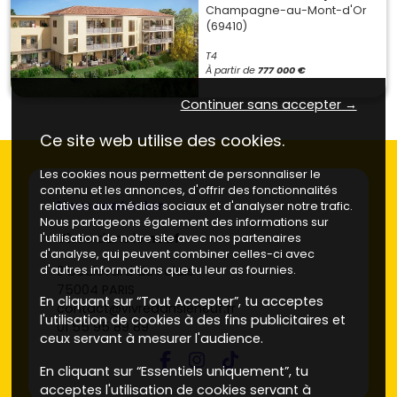
Champagne-au-Mont-d'Or
(69410)
T4
À partir de
777 000 €
Continuer sans accepter →
Ce site web utilise des cookies.
Les cookies nous permettent de personnaliser le
contenu et les annonces, d'offrir des fonctionnalités
Nous contacter
relatives aux médias sociaux et d'analyser notre trafic.
Nous partageons également des informations sur
Vivre
dans le
neuf
l'utilisation de notre site avec nos partenaires
d'analyse, qui peuvent combiner celles-ci avec
3 boulevard du Palais
d'autres informations que tu leur as fournies.
75004 PARIS
En cliquant sur “Tout Accepter”, tu acceptes
contact@vivredansleneuf.fr
l'utilisation de cookies à des fins publicitaires et
01 55 95 89 89
ceux servant à mesurer l'audience.
En cliquant sur “Essentiels uniquement”, tu
acceptes l'utilisation de cookies servant à