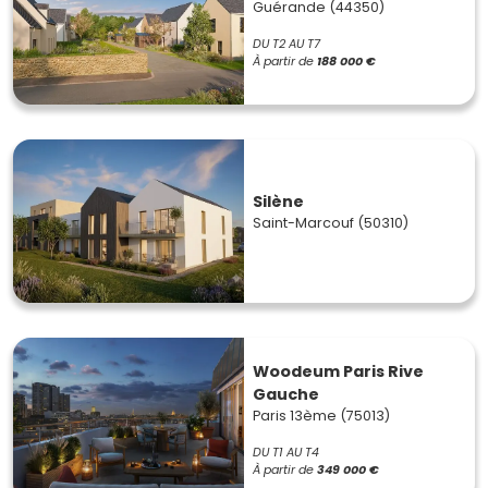
Guérande (44350)
DU T2 AU T7
À partir de
188 000 €
Silène
Saint-Marcouf (50310)
Woodeum Paris Rive
Gauche
Paris 13ème (75013)
DU T1 AU T4
À partir de
349 000 €