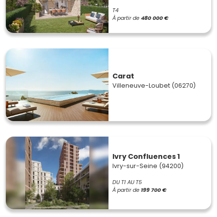
T4
À partir de
480 000 €
Carat
Villeneuve-Loubet (06270)
Ivry Confluences 1
Ivry-sur-Seine (94200)
DU T1 AU T5
À partir de
199 700 €