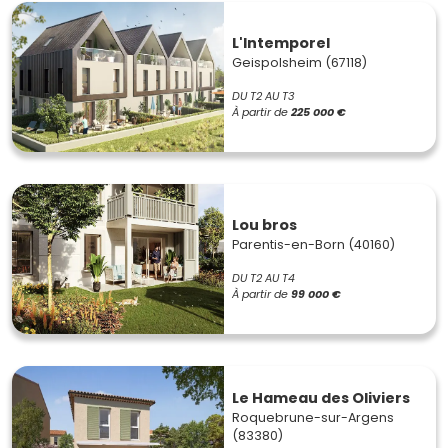
L'Intemporel
Geispolsheim (67118)
DU T2 AU T3
À partir de
225 000 €
Lou bros
Parentis-en-Born (40160)
DU T2 AU T4
À partir de
99 000 €
Le Hameau des Oliviers
Roquebrune-sur-Argens
(83380)