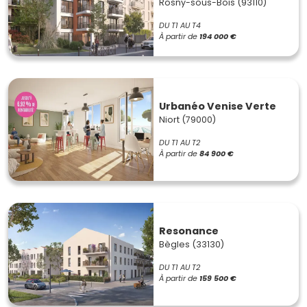
Rosny-sous-Bois (93110)
DU T1 AU T4
À partir de
194 000 €
Urbanéo Venise Verte
Niort (79000)
DU T1 AU T2
À partir de
84 900 €
Resonance
Bègles (33130)
DU T1 AU T2
À partir de
159 500 €