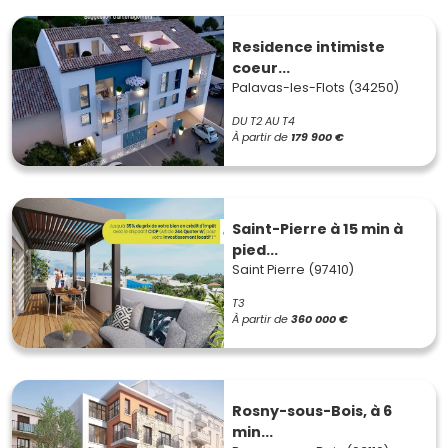
Residence intimiste
coeur...
Palavas-les-Flots (34250)
DU T2 AU T4
À partir de
179 900 €
Saint-Pierre à 15 min à
pied...
Saint Pierre (97410)
T3
À partir de
360 000 €
Rosny-sous-Bois, à 6
min...