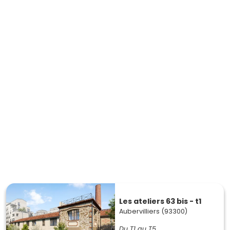
Les ateliers 63 bis - t1
Aubervilliers (93300)
Du T1 au T5