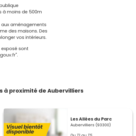
épublique
sirs à moins de 500m
es aux aménagements
omme des maisons. Des
longer vos intérieurs.
t exposé sont
gouv.fr".
à proximité de Aubervilliers
Les Allées du Parc
Aubervilliers (93300)
Du T1 au T5