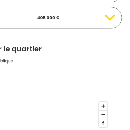
405 000 €
 le quartier
blique