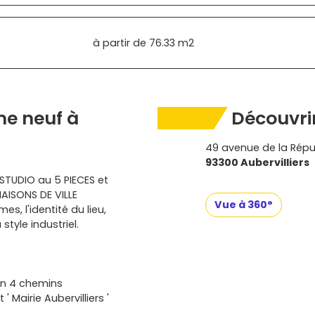
à partir de
76.33 m2
e neuf à
Découvrir
49 avenue de la Répu
93300 Aubervilliers
TUDIO au 5 PIECES et
AISONS DE VILLE
Vue à 360°
, l'identité du lieu,
tyle industriel.
tin 4 chemins
 Mairie Aubervilliers '