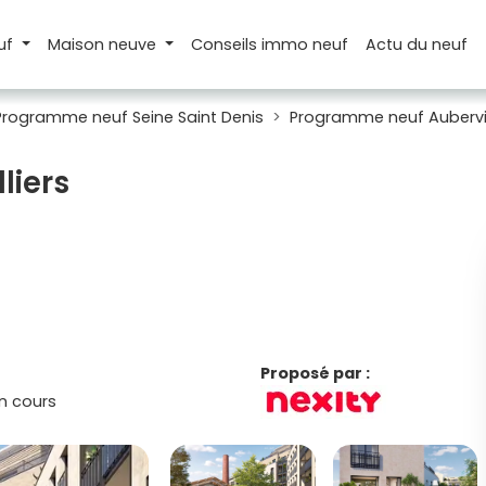
uf
Maison
neuve
Conseils
immo neuf
Actu
du neuf
Programme neuf Seine Saint Denis
Programme neuf Aubervil
liers
Proposé par :
n cours