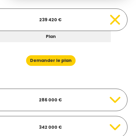
239 420 €
Plan
Demander le plan
286 000 €
342 000 €