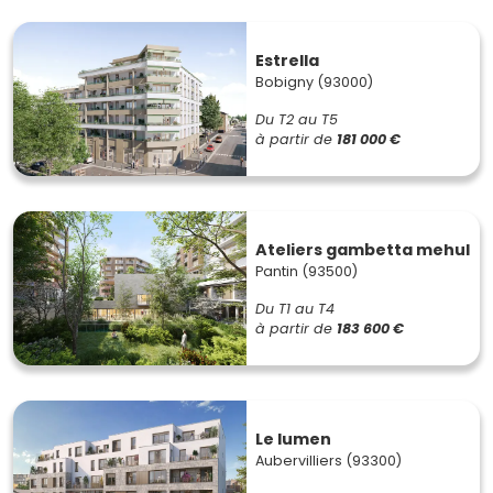
Estrella
Bobigny (93000)
Du T2 au T5
à partir de
181 000 €
Ateliers gambetta mehul
Pantin (93500)
Du T1 au T4
à partir de
183 600 €
Le lumen
Aubervilliers (93300)