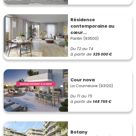
Résidence
contemporaine au
cœur...
Pantin (93500)
Du T2 au T4
à partir de
325 000 €
Cour nova
La Courneuve (93120)
Du T1 au T5
à partir de
148 755 €
Botany