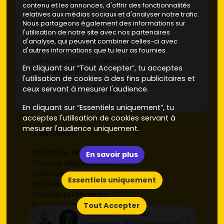
Nous contacter
contenu et les annonces, d'offrir des fonctionnalités
relatives aux médias sociaux et d'analyser notre trafic.
Vivre
dans le
neuf
Nous partageons également des informations sur
l'utilisation de notre site avec nos partenaires
3 boulevard du Palais
d'analyse, qui peuvent combiner celles-ci avec
75004 PARIS
d'autres informations que tu leur as fournies.
contact@vivredansleneuf.fr
En cliquant sur “Tout Accepter”, tu acceptes
01 55 95 89 89
l'utilisation de cookies à des fins publicitaires et
ceux servant à mesurer l'audience.
En cliquant sur “Essentiels uniquement”, tu
acceptes l'utilisation de cookies servant à
mesurer l'audience uniquement.
À découvrir
Toutes les villes
En savoir plus
Tous les départements
Toutes les régions
Essentiels uniquement
Nos derniers programmes neufs
Tous les promoteurs
Tous les appartements par ville
Tout Accepter
Thibault et Romain
Toutes les maisons par ville