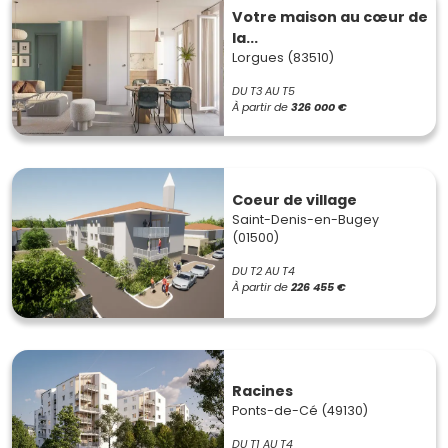
Votre maison au cœur de
la...
Lorgues (83510)
DU T3 AU T5
À partir de
326 000 €
Coeur de village
Saint-Denis-en-Bugey
(01500)
DU T2 AU T4
À partir de
226 455 €
Racines
Ponts-de-Cé (49130)
DU T1 AU T4