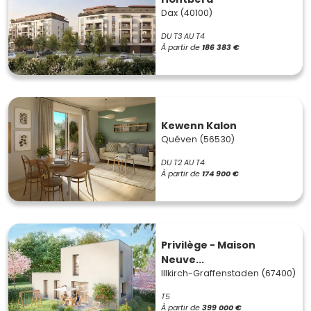
Dax (40100)
DU T3 AU T4
À partir de
186 383 €
Kewenn Kalon
Quéven (56530)
DU T2 AU T4
À partir de
174 900 €
Privilège - Maison
Neuve...
Illkirch-Graffenstaden (67400)
T5
À partir de
399 000 €