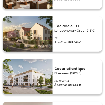
L'eclaircie - t1
Longpont-sur-Orge (91310)
T5
À partir de
379 000 €
Coeur atlantique
Ploemeur (56270)
DU T2 AU T4
À partir de
184 500 €