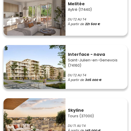
Melitée
Aytré (17440)
DU T2 AU T4
À partir de
221 500 €
Interface - nova
Saint-Julien-en-Genevois
(74160)
DU T2 AU T4
À partir de
305 000 €
Skyline
Tours (37000)
DU T1 AU T4
À partir de
149 000 €