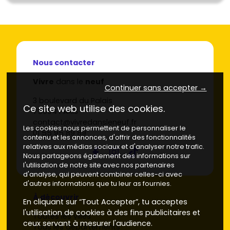
Nous contacter
Vivre
dans le
neuf
Continuer sans accepter →
3 boulevard du Palais
Ce site web utilise des cookies.
75004 PARIS
contact@vivredansleneuf.fr
Les cookies nous permettent de personnaliser le
01 55 95 89 89
contenu et les annonces, d'offrir des fonctionnalités
relatives aux médias sociaux et d'analyser notre trafic.
Nous partageons également des informations sur
l'utilisation de notre site avec nos partenaires
d'analyse, qui peuvent combiner celles-ci avec
d'autres informations que tu leur as fournies.
À découvrir
En cliquant sur “Tout Accepter”, tu acceptes
l'utilisation de cookies à des fins publicitaires et
Toutes les villes
ceux servant à mesurer l'audience.
Tous les départements