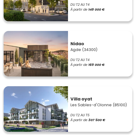
DU T2 AU T4
À partir de
149 000 €
Nidao
Agde (34300)
DU T2 AU T4
À partir de
169 000 €
Villa oyat
Les Sables-d'Olonne (85100)
DU T2 AU T5
À partir de
307 500 €