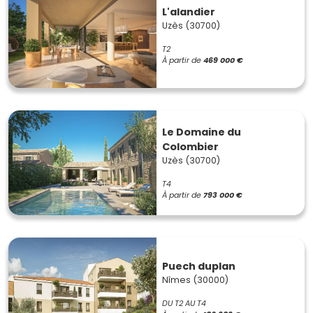
L'alandier
Uzès (30700)
T2
À partir de
469 000 €
Le Domaine du
Colombier
Uzès (30700)
T4
À partir de
793 000 €
Puech duplan
Nîmes (30000)
DU T2 AU T4