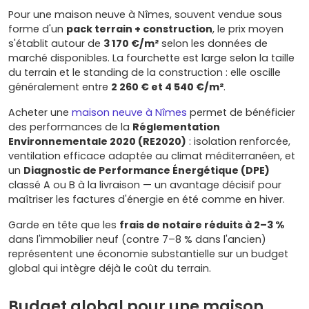
Pour une maison neuve à Nîmes, souvent vendue sous
forme d'un
pack terrain + construction
, le prix moyen
s'établit autour de
3 170 €/m²
selon les données de
marché disponibles. La fourchette est large selon la taille
du terrain et le standing de la construction : elle oscille
généralement entre
2 260 € et 4 540 €/m²
.
Acheter une
maison neuve à Nîmes
permet de bénéficier
des performances de la
Réglementation
Environnementale 2020 (RE2020)
: isolation renforcée,
ventilation efficace adaptée au climat méditerranéen, et
un
Diagnostic de Performance Énergétique (DPE)
classé A ou B à la livraison — un avantage décisif pour
maîtriser les factures d'énergie en été comme en hiver.
Garde en tête que les
frais de notaire réduits à 2–3 %
dans l'immobilier neuf (contre 7–8 % dans l'ancien)
représentent une économie substantielle sur un budget
global qui intègre déjà le coût du terrain.
Budget global pour une maison