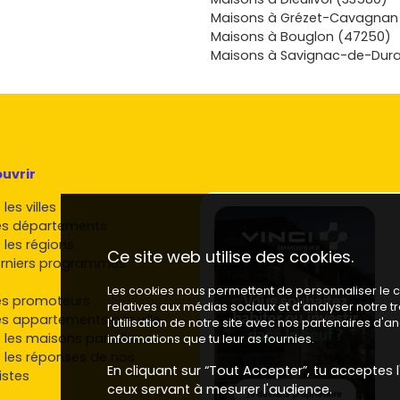
ique qui
Maisons à Grézet-Cavagnan
obilités de
Maisons à Bouglon (47250)
mparer les
Maisons à Savignac-de-Dura
pour affiner
ès maintenant
semble sur
projet en clés
uvrir
les villes
es départements
 les régions
Ce site web utilise des cookies.
rniers programmes
Les cookies nous permettent de personnaliser le co
es promoteurs
relatives aux médias sociaux et d'analyser notre 
es appartements par ville
l'utilisation de notre site avec nos partenaires d'
 les maisons par ville
informations que tu leur as fournies.
 les réponses de nos
En cliquant sur “Tout Accepter”, tu acceptes l'
istes
ceux servant à mesurer l'audience.