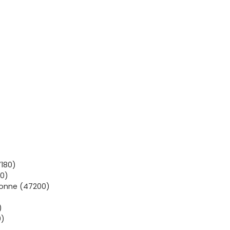
7180)
50)
onne (47200)
)
0)