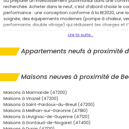
ou préparer un investissement patrimonial dans une com
recherchée. Acheter dans le neuf, c’est d’abord choisir le con
performance : une conception conforme à la RE2020, une is
soignée, des équipements modernes (pompe à chaleur, ven
performante, double vitrage) qui réduisent tes charges et t’
bien agréable à vivre toute l’année. C’est aussi la tranquillit
Lire la suite...
garanties constructeur (parfait achèvement, biennale, déc
plans optimisés qui laissent entrer la lumière, avec jardin, te
stationnement privé pour un quotidien vraiment pratique. P
Appartements neufs à proximité 
primo‑accédant, la zone toulousaine ouvre droit, selon ton pr
à Taux Zéro prolongé et, dans certains secteurs, à des dispo
d’accession encadrée qui allègent le budget et sécurisent l’
un projet locatif, la demande est portée par les actifs des 
Maisons neuves à proximité de B
Balma, Montaudran, Labège et l’est de l’agglomération, av
maisons recherchées pour leur confort, leurs extérieurs et le
consommation énergétique, de quoi viser une mise en locat
Maisons à Marmande (47200)
des charges maîtrisées. Le cadre de vie fait la différence : é
Maisons à Virazeil (47200)
crèches à proximité, établissements de santé reconnus, gr
Maisons à Saint-Pardoux-du-Breuil (47200)
commerciaux (Gramont, Saint‑Jean) pour les courses du quo
Maisons à Meilhan-sur-Garonne (47180)
sportifs et sentiers sur les coteaux pour s’aérer sans quitter l
Maisons à Lévignac-de-Guyenne (47120)
tout dans une commune à taille humaine où l’on se sent vite
Maisons à Gontaud-de-Nogaret (47400)
choisissant une
maison neuve à Beaupuy
, tu gagnes un in
Maisons à Duras (47120)