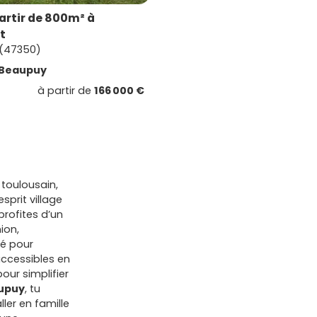
partir de 800m² à
t
 (47350)
Beaupuy
à partir de
166 000 €
 toulousain,
prit village
profites d’un
ion,
bé pour
accessibles en
ur simplifier
upuy
, tu
ller en famille