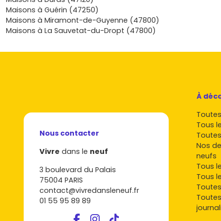
habiter, modulable selon tes envies, et une adresse stratég
Maisons à Guérin (47250)
combine nature, vues dégagées et raccord immédiat aux m
Maisons à Miramont-de-Guyenne (47800)
l’aire toulousaine. Envie de te projeter concrètement, de co
Maisons à La Sauvetat-du-Dropt (47800)
plans, les surfaces, les prestations et les délais de livraison 
ton budget et vérifier ton éligibilité aux aides ? Parcours d
les programmes disponibles et repère la maison qui te res
Vivre dans le neuf : on t’accompagne pour transformer ton 
en main, du premier contact jusqu’à l’emménagement.
À déco
Toutes 
Tous l
Nous contacter
Toutes
Nos de
Vivre
dans le
neuf
neufs
Tous l
3 boulevard du Palais
Tous l
75004 PARIS
Toutes
contact@vivredansleneuf.fr
Toutes
01 55 95 89 89
journal