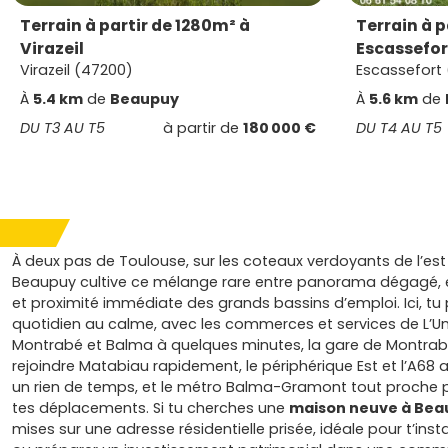
Terrain à partir de 1280m² à
Terrain à 
Virazeil
Escassefor
Virazeil (47200)
Escassefort
À
5.4 km
de
Beaupuy
À
5.6 km
de
DU T3 AU T5
à partir de
180 000 €
DU T4 AU T5
À deux pas de Toulouse, sur les coteaux verdoyants de l’est
Beaupuy cultive ce mélange rare entre panorama dégagé, es
et proximité immédiate des grands bassins d’emploi. Ici, tu 
quotidien au calme, avec les commerces et services de L’Un
Montrabé et Balma à quelques minutes, la gare de Montra
rejoindre Matabiau rapidement, le périphérique Est et l’A68 
un rien de temps, et le métro Balma-Gramont tout proche po
tes déplacements. Si tu cherches une
maison neuve à Bea
mises sur une adresse résidentielle prisée, idéale pour t’insta