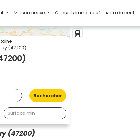
uf
Maison
neuve
Conseils
immo neuf
Actu
du neuf
taine
puy (47200)
47200)
Rechercher
uy (47200)