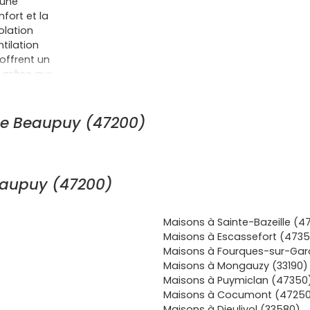
mune
fort et la
olation
tilation
offrent un
é grâce aux
ennale) et des
rrasse et
our un
de Beaupuy (47200)
ofil, au Prêt
sitifs
achat ; pour
pôles de
eaupuy (47200)
ec des
ur faible
ion rapide et
Maisons à Sainte-Bazeille (4
coles et
Maisons à Escassefort (473
ands centres
Maisons à Fourques-sur-Gar
tidien, clubs
Maisons à Mongauzy (33190)
e quartier, le
Maisons à Puymiclan (47350
 chez soi. En
Maisons à Cocumont (4725
térieur prêt à
Maisons à Dieulivol (33580)