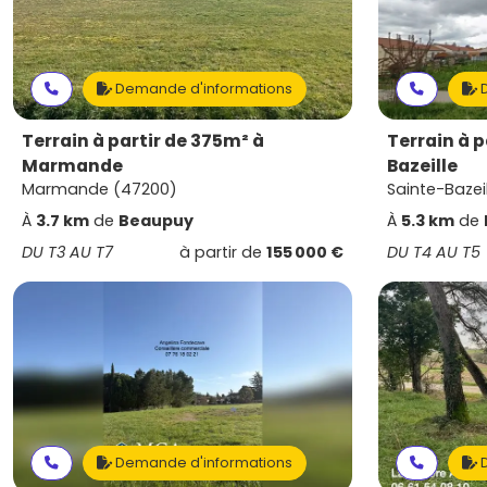
Demande d'informations
D
Terrain à partir de 375m² à
Terrain à p
Marmande
Bazeille
Marmande (47200)
Sainte-Bazei
À
3.7 km
de
Beaupuy
À
5.3 km
de
DU T3 AU T7
à partir de
155 000 €
DU T4 AU T5
Demande d'informations
D