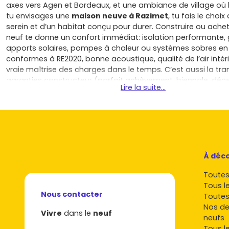
axes vers Agen et Bordeaux, et une ambiance de village où l’
tu envisages une
maison neuve à Razimet
, tu fais le choi
serein et d’un habitat conçu pour durer. Construire ou achet
neuf te donne un confort immédiat: isolation performante,
apports solaires, pompes à chaleur ou systèmes sobres en
conformes à RE2020, bonne acoustique, qualité de l’air intéri
vraie maîtrise des charges dans le temps. C’est aussi la tran
garanties constructeur (parfait achèvement, biennale, déc
Lire la suite...
frais de notaire réduits par rapport à l’ancien; selon les déci
tu peux bénéficier d’une exonération temporaire de taxe fon
constructions nouvelles, et de dispositifs d’aide à l’access
PTZ sous conditions. À Razimet, la maison individuelle trouv
sens: un jardin pour les enfants, de l’espace pour télétravaill
pour les vélos après une balade sur la voie verte du canal 
la possibilité d’implanter ta vie au calme tout en restant à 
À déco
services utiles. Pour un premier achat, c’est rassurant: tu sa
Toutes 
les pieds, tu maîtrises ton budget sans mauvaises surprise
Tous l
rénovation, et tu t’installes dans une commune à taille hum
Nous contacter
Toutes
recherchée par celles et ceux qui veulent conjuguer nature et
Nos de
Pour un investissement locatif, la demande en maisons fami
Vivre
dans le
neuf
neufs
isolées et faciles à chauffer reste solide dans le secteur, p
Tous l