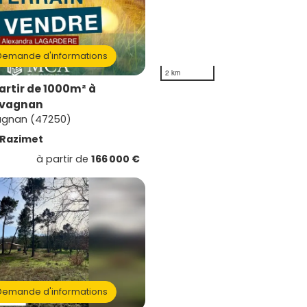
emande d'informations
2 km
artir de 1000m² à
avagnan
agnan (47250)
Razimet
à partir de
166 000 €
emande d'informations