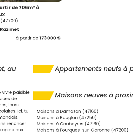
artir de 706m² à
ux
 (47700)
Razimet
à partir de
173 000 €
t, au
Appartements neufs à p
 vivre paisible
Maisons neuves à proxi
vices de
es, leurs
aires. Ici, tu
Maisons à Damazan (47160)
rmandais,
Maisons à Bouglon (47250)
ans renoncer
Maisons à Caubeyres (47160)
 rapide aux
Maisons à Fourques-sur-Garonne (47200)