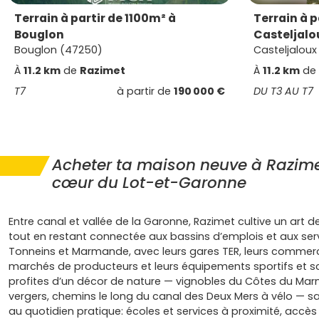
Terrain à partir de 1100m² à
Terrain à p
Bouglon
Casteljalo
Bouglon (47250)
Casteljaloux
À
11.2 km
de
Razimet
À
11.2 km
de
T7
à partir de
190 000 €
DU T3 AU T7
Acheter ta maison neuve à Razime
cœur du Lot-et-Garonne
Entre canal et vallée de la Garonne, Razimet cultive un art de
tout en restant connectée aux bassins d’emplois et aux ser
Tonneins et Marmande, avec leurs gares TER, leurs commerc
marchés de producteurs et leurs équipements sportifs et scol
profites d’un décor de nature — vignobles du Côtes du Ma
vergers, chemins le long du canal des Deux Mers à vélo — s
au quotidien pratique: écoles et services à proximité, accès