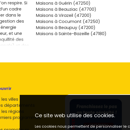
on respire. Si
Maisons à Guérin (47250)
x d’un cadre
Maisons à Beauziac (47700)
er dans le
Maisons à Virazeil (47200)
 gestion des
Maisons à Cocumont (47250)
 énergie
Maisons à Beaupuy (47200)
eur, et une
Maisons à Sainte-Bazeille (47180)
quillité des
ennale) et des
sions locales,
cière sur les
ion comme le
e tout son
er, un abri
de Garonne, et
portée des
uvrir
is où tu mets
les villes
s de
es départements
aine,
 les régions
 praticité.
Ce site web utilise des cookies.
rniers programmes
liales bien
ortée par des
Les cookies nous permettent de personnaliser le co
es promoteurs