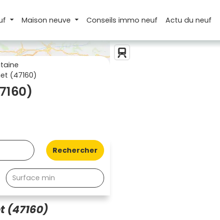
uf
Maison
neuve
Conseils
immo neuf
Actu
du neuf
taine
et (47160)
7160)
Rechercher
t (47160)