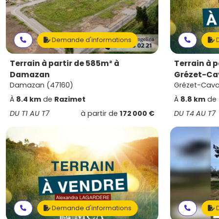
Demande d'informations
D
Terrain à partir de 585m² à
Terrain à p
Damazan
Grézet-C
Damazan (47160)
Grézet-Cav
À
8.4 km
de
Razimet
À
8.8 km
de
DU T1 AU T7
à partir de
172 000 €
DU T4 AU T7
Demande d'informations
D