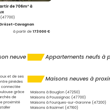
artir de 706m² à
ux
 (47700)
Grézet-Cavagnan
à partir de
173 000 €
ison neuve
Appartements neufs à 
oux et de ses
Maisons neuves à prox
entre pinèdes
nt connectée
oulouse grâce
Maisons à Bouglon (47250)
marchés de
Maisons à Poussignac (47700)
de proximité
Maisons à Fourques-sur-Garonne (47200)
taller
Maisons à Razimet (47160)