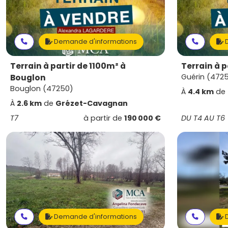
Demande d'informations
D
Terrain à partir de 1100m² à
Terrain à 
Bouglon
Guérin (472
Bouglon (47250)
À
4.4 km
de
À
2.6 km
de
Grézet-Cavagnan
T7
à partir de
190 000 €
DU T4 AU T6
Demande d'informations
D