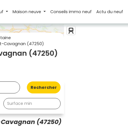
uf
Maison
neuve
Conseils
immo neuf
Actu
du neuf
taine
et-Cavagnan (47250)
avagnan (47250)
Rechercher
t-Cavagnan (47250)