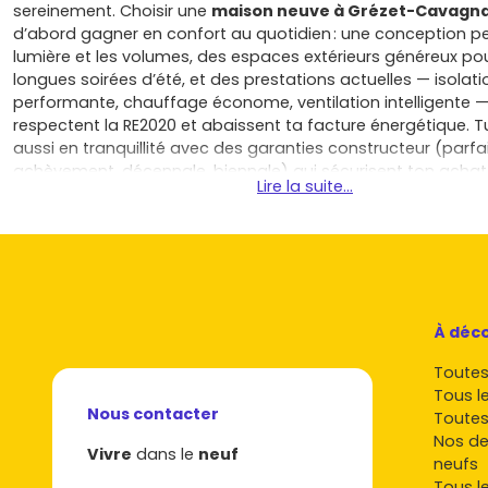
sereinement. Choisir une
maison neuve à Grézet-Cavagn
d’abord gagner en confort au quotidien : une conception p
lumière et les volumes, des espaces extérieurs généreux pou
longues soirées d’été, et des prestations actuelles — isolati
performante, chauffage économe, ventilation intelligente —
respectent la RE2020 et abaissent ta facture énergétique. 
aussi en tranquillité avec des garanties constructeur (parfa
achèvement, décennale, biennale) qui sécurisent ton achat e
Lire la suite...
les mauvaises surprises souvent liées à l’ancien. Pour un pre
maîtrise du budget est plus simple : frais de notaire réduits, 
d’aides et de financements adaptés selon ton profil et la 
en vigueur, et une consommation d’énergie optimisée qui al
charges sur la durée. Si tu envisages un investissement locat
attire une demande familiale et de travailleurs en mobilité, 
l’activité thermale et de loisirs à Casteljaloux ; une
maison n
À déco
Grézet-Cavagnan
te permet de proposer un bien agréable 
Toutes 
facile à entretenir et conforme aux dernières normes, un vra
Tous l
limiter la vacance et fidéliser tes locataires. Côté qualité de 
Nous contacter
Toutes
profites d’un environnement verdoyant et apaisé, d’écoles 
Nos de
commerces à proximité, de la fibre selon les secteurs pour té
Vivre
dans le
neuf
neufs
confortablement, et d’un réseau routier pratique pour rejoi
Tous l