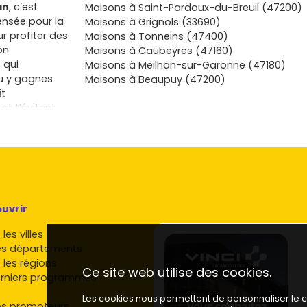
an
, c’est
Maisons à Saint-Pardoux-du-Breuil (47200)
ensée pour la
Maisons à Grignols (33690)
r profiter des
Maisons à Tonneins (47400)
on
Maisons à Caubeyres (47160)
 qui
Maisons à Meilhan-sur-Garonne (47180)
Tu y gagnes
Maisons à Beaupuy (47200)
it
t t’évitent
mier achat, la
possibilités
réglementation
lège les
if, le secteur
sans oublier
euve à
uvrir
à vivre,
les villes
i plus pour
es départements
vie, tu
 les régions
et
Ce site web utilise des cookies.
rniers programmes
létravailler
ndre
Les cookies nous permettent de personnaliser le co
es promoteurs