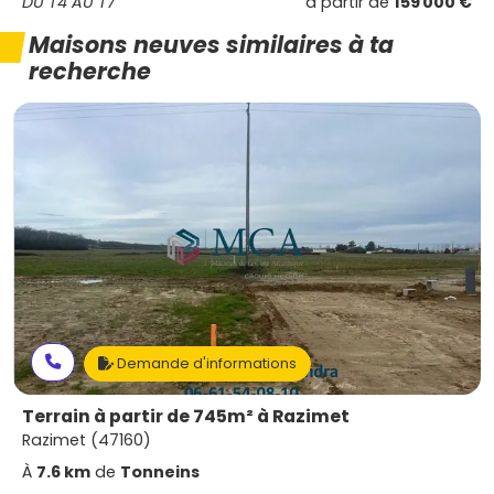
DU T4 AU T7
à partir de
159 000 €
Maisons neuves similaires à ta
recherche
Demande d'informations
Terrain à partir de 745m² à Razimet
Razimet (47160)
À
7.6 km
de
Tonneins