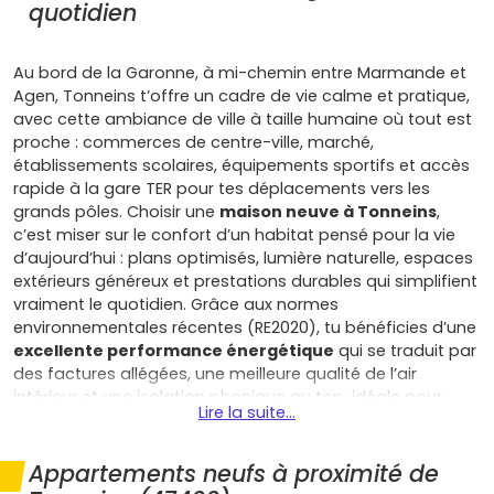
quotidien
Au bord de la Garonne, à mi-chemin entre Marmande et
Agen, Tonneins t’offre un cadre de vie calme et pratique,
avec cette ambiance de ville à taille humaine où tout est
proche : commerces de centre-ville, marché,
établissements scolaires, équipements sportifs et accès
rapide à la gare TER pour tes déplacements vers les
grands pôles. Choisir une
maison neuve à Tonneins
,
c’est miser sur le confort d’un habitat pensé pour la vie
d’aujourd’hui : plans optimisés, lumière naturelle, espaces
extérieurs généreux et prestations durables qui simplifient
vraiment le quotidien. Grâce aux normes
environnementales récentes (RE2020), tu bénéficies d’une
excellente performance énergétique
qui se traduit par
des factures allégées, une meilleure qualité de l’air
intérieur et une isolation phonique au top, idéale pour
Lire la suite...
profiter du calme des quartiers résidentiels tout en
restant proche des services. La vie locale, rythmée par les
rives de la Garonne et le Canal de Garonne tout proche,
Appartements neufs à proximité de
multiplie les idées de balades, de vélo et d’activités