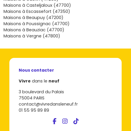
zones résidentielles plus au calme vers la campagne?
Maisons à Casteljaloux (47700)
Découvre les programmes disponibles sur Vivre dans le
Maisons à Escassefort (47350)
neuf, échange avec nous sur les délais, les plans et les
Maisons à Beaupuy (47200)
options de personnalisation, et trouve la
maison neuve à
Maisons à Poussignac (47700)
Tonneins
qui coche toutes tes cases pour habiter ou
Maisons à Beauziac (47700)
investir en toute confiance.
Maisons à Vergne (47800)
Nous contacter
Vivre
dans le
neuf
3 boulevard du Palais
75004 PARIS
contact@vivredansleneuf.fr
01 55 95 89 89