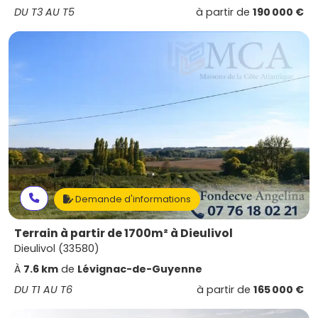
DU T3 AU T5
à partir de
190 000 €
Demande d'informations
Terrain à partir de 1700m² à Dieulivol
Dieulivol (33580)
À
7.6 km
de
Lévignac-de-Guyenne
DU T1 AU T6
à partir de
165 000 €