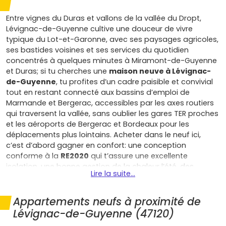
Entre vignes du Duras et vallons de la vallée du Dropt,
Lévignac-de-Guyenne cultive une douceur de vivre
typique du Lot-et-Garonne, avec ses paysages agricoles,
ses bastides voisines et ses services du quotidien
concentrés à quelques minutes à Miramont-de-Guyenne
et Duras; si tu cherches une
maison neuve à Lévignac-
de-Guyenne
, tu profites d’un cadre paisible et convivial
tout en restant connecté aux bassins d’emploi de
Marmande et Bergerac, accessibles par les axes routiers
qui traversent la vallée, sans oublier les gares TER proches
et les aéroports de Bergerac et Bordeaux pour les
déplacements plus lointains. Acheter dans le neuf ici,
c’est d’abord gagner en confort: une conception
conforme à la
RE2020
qui t’assure une excellente
isolation, une bonne gestion de la chaleur l’été, des
Lire la suite...
systèmes de chauffage performants (pompe à chaleur,
double flux) et, au final, des factures allégées; c’est aussi
le plaisir d’un plan optimisé, modulable selon ton mode
Appartements neufs à proximité de
de vie, avec un séjour traversant, une suite parentale au
Lévignac-de-Guyenne (47120)
rez-de-chaussée, un cellier pratique et un jardin pour