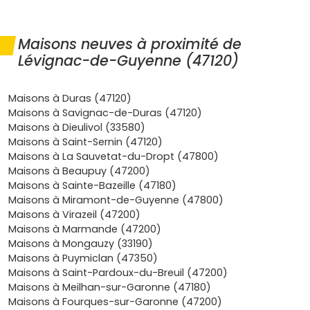
profiter des soirées sur les coteaux. Côté budget, le neuf
te fait bénéficier de
frais de notaire réduits
, de
garanties solides (parfait achèvement, biennale,
Maisons neuves à proximité de
décennale
) et, selon les décisions locales, d’une possible
Lévignac-de-Guyenne (47120)
exonération partielle de taxe foncière
les premières
années; si tu es primo-accédant, le
prêt à taux zéro
peut
compléter ton financement sous conditions d’éligibilité, et
Maisons à Duras (47120)
certaines aides des collectivités existent pour favoriser
Maisons à Savignac-de-Duras (47120)
l’accession dans les communes rurales dynamiques. Pour
Maisons à Dieulivol (33580)
un projet d’investissement, la
maison neuve à Lévignac-
Maisons à Saint-Sernin (47120)
de-Guyenne
répond à une demande locative familiale à
Maisons à La Sauvetat-du-Dropt (47800)
l’échelle du Pays de Duras et de Miramont, avec des
Maisons à Beaupuy (47200)
atouts concrets pour fidéliser les occupants: un logement
Maisons à Sainte-Bazeille (47180)
économe, un extérieur soigné, le stationnement facile et
Maisons à Miramont-de-Guyenne (47800)
la proximité d’écoles, de commerces de proximité,
Maisons à Virazeil (47200)
d’associations sportives et culturelles; en meublé, tu peux
Maisons à Marmande (47200)
aussi bénéficier d’un régime d’amortissement
Maisons à Mongauzy (33190)
avantageux (LMNP) adapté aux biens bien entretenus et
Maisons à Puymiclan (47350)
performants. Le quotidien est simple: écoles et services à
Maisons à Saint-Pardoux-du-Breuil (47200)
quelques kilomètres, circuits vélo le long du Dropt,
Maisons à Meilhan-sur-Garonne (47180)
marchés de producteurs, châteaux et sentiers au milieu
Maisons à Fourques-sur-Garonne (47200)