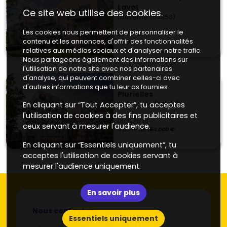
Laval
Ce site web utilise des cookies.
Louverné (53950)
Les cookies nous permettent de personnaliser le
DU T2 AU T3
contenu et les annonces, d'offrir des fonctionnalités
À partir de
142 000 €
relatives aux médias sociaux et d'analyser notre trafic.
Nous partageons également des informations sur
l'utilisation de notre site avec nos partenaires
d'analyse, qui peuvent combiner celles-ci avec
d'autres informations que tu leur as fournies.
Plurielles
Colombes (92700)
En cliquant sur “Tout Accepter”, tu acceptes
l'utilisation de cookies à des fins publicitaires et
DU T1 AU T5
ceux servant à mesurer l'audience.
À partir de
154 000 €
En cliquant sur “Essentiels uniquement”, tu
acceptes l'utilisation de cookies servant à
mesurer l'audience uniquement.
En savoir plus
Nous contacter
Essentiels uniquement