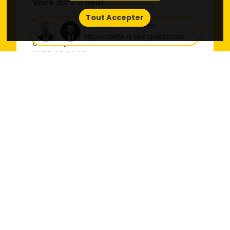
Vivre
dans le
neuf
Tout Accepter
3 boulevard du Palais
Thibault et Romain
75004 PARIS
répondent à tes questions
contact@vivredansleneuf.fr
01 55 95 89 89
À découvrir
Toutes les villes
Tous les départements
Toutes les régions
Nos derniers programmes neufs
Tous les promoteurs
Tous les appartements par ville
Toutes les maisons par ville
Toutes les réponses de nos journalistes