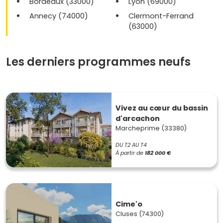
Bordeaux (33000)
Lyon (69000)
Annecy (74000)
Clermont-Ferrand
(63000)
Les derniers programmes neufs
Vivez au cœur du bassin
d'arcachon
Marcheprime (33380)
DU T2 AU T4
À partir de
182 000 €
Cime'o
Cluses (74300)