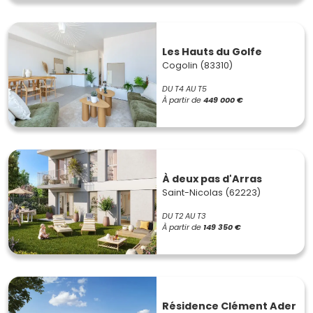
Les Hauts du Golfe
Cogolin (83310)
DU T4 AU T5
À partir de
449 000 €
À deux pas d'Arras
Saint-Nicolas (62223)
DU T2 AU T3
À partir de
149 350 €
Résidence Clément Ader