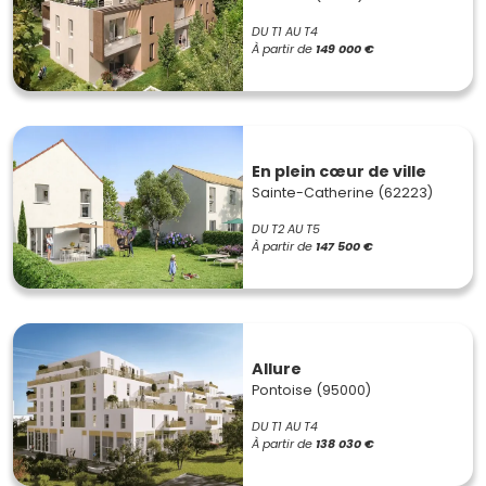
DU T1 AU T4
À partir de
149 000 €
En plein cœur de ville
Sainte-Catherine (62223)
DU T2 AU T5
À partir de
147 500 €
Allure
Pontoise (95000)
DU T1 AU T4
À partir de
138 030 €