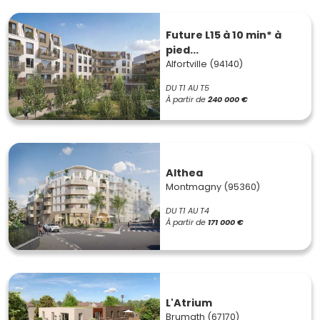
Future L15 à 10 min* à
pied...
Alfortville (94140)
DU T1 AU T5
À partir de
240 000 €
Althea
Montmagny (95360)
DU T1 AU T4
À partir de
171 000 €
L'Atrium
Brumath (67170)