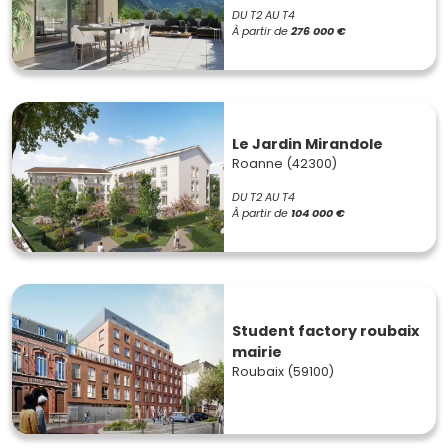
DU T2 AU T4
À partir de
276 000 €
Le Jardin Mirandole
Roanne (42300)
DU T2 AU T4
À partir de
104 000 €
Student factory roubaix
mairie
Roubaix (59100)