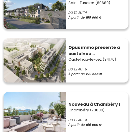
Saint-Fuscien (80680)
DU T2 AU T4
À partir de
159 000 €
Opus immo presente a
castelnau...
Castelnau-le-Lez (34170)
DU T2 AU T5
À partir de
225 000 €
Nouveau à Chambéry !
Chambéry (73000)
DU T2 AU T4
À partir de
166 000 €