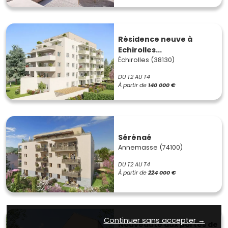
Résidence neuve à
Echirolles...
Échirolles (38130)
DU T2 AU T4
À partir de
140 000 €
Sérénaé
Annemasse (74100)
DU T2 AU T4
À partir de
224 000 €
Continuer sans accepter →
Nouveauté aux portes de