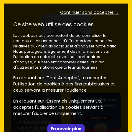
selon la résidence, l'étage et l'extérieur.
Astuce : un étage élevé, une double orientation et un
Continuer sans accepter →
large extérieur font sens pour la revente. Vérifie aussi
Ce site web utilise des cookies.
l'ensoleillement (ouest/sud-ouest très prisé en fin de
journée sur le Léman).
Les cookies nous permettent de personnaliser le
Neuf ou ancien, comment trancher
contenu et les annonces, d'offrir des fonctionnalités
relatives aux médias sociaux et d'analyser notre trafic.
Nous partageons également des informations sur
Pour faire ton choix entre un bien immobilier neuf et un
l'utilisation de notre site avec nos partenaires
logement ancien, voici les principaux critères à comparer :
d'analyse, qui peuvent combiner celles-ci avec
d'autres informations que tu leur as fournies.
Prix d'achat
Neuf
: en général
7 000 à 11 500 €/m²
à Nernier
En cliquant sur “Tout Accepter”, tu acceptes
et ses proches abords, selon la vue et les
l'utilisation de cookies à des fins publicitaires et
prestations.
Frais de notaire réduits
autour de
2
ceux servant à mesurer l'audience.
à 3 %
, pas de gros travaux à prévoir.
Ancien
: souvent
5 500 à 8 500 €/m²
selon l'état,
En cliquant sur “Essentiels uniquement”, tu
l'adresse et la proximité du lac.
Frais de notaire
acceptes l'utilisation de cookies servant à
environ
7 à 8 %
, et budget rénovation à anticiper.
mesurer l'audience uniquement.
Performances énergétiques
Neuf
: normes
RE 2020
, meilleure isolation,
En savoir plus
consommations maîtrisées, confort au