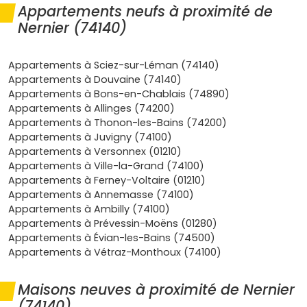
Demande soutenue
grâce au
Grand Genève
et aux
Appartements neufs à proximité de
frontaliers
travaillant à Genève ou Nyon. La
Nernier (74140)
proximité de Messery, Chens-sur-Léman et Yvoire
élargit encore le bassin d'emplois et de services.
Offre limitée
de programmes neufs dans un village
Appartements à Sciez-sur-Léman (74140)
très préservé : cette rareté soutient les
prix
et la
Appartements à Douvaine (74140)
valeur dans le temps.
Appartements à Bons-en-Chablais (74890)
Qualité de vie premium
entre
port
, berges, nature et
Appartements à Allinges (74200)
commerces de proximité. Idéal si tu veux un cadre
Appartements à Thonon-les-Bains (74200)
paisible sans renoncer aux commodités.
Appartements à Juvigny (74100)
Normes RE 2020
pour le neuf : confort thermique et
Appartements à Versonnex (01210)
acoustique,
charges maîtrisées
et faibles
Appartements à Ville-la-Grand (74100)
émissions. Parfait pour habiter longtemps ou louer
Appartements à Ferney-Voltaire (01210)
sans mauvaise surprise.
Appartements à Annemasse (74100)
Facilités pratiques
: axes vers Thonon-les-Bains,
Appartements à Ambilly (74100)
Genève, écoles et services à quelques minutes dans
Appartements à Prévessin-Moëns (01280)
les communes voisines.
Appartements à Évian-les-Bains (74500)
Appartements à Vétraz-Monthoux (74100)
Quels types de logements tu peux
trouver
Maisons neuves à proximité de Nernier
Studios et T2
— Parfaits pour un premier achat ou un
(74140)