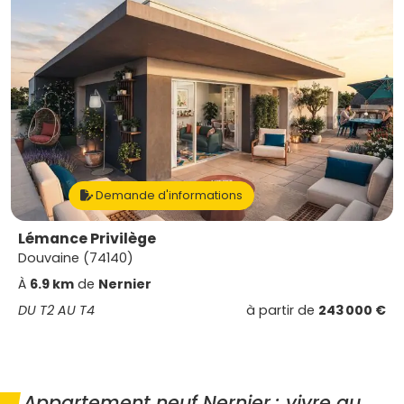
Demande d'informations
Lémance Privilège
Douvaine (74140)
À
6.9 km
de
Nernier
DU T2 AU T4
à partir de
243 000 €
Appartement neuf Nernier : vivre au