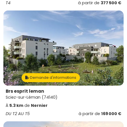
T4
à partir de
377 500 €
Demande d'informations
Brs esprit leman
Sciez-sur-Léman (74140)
À
5.3 km
de
Nernier
DU T2 AU T5
à partir de
169 000 €